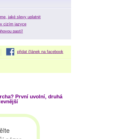
me, jaké slevy uplatnit
v cizím jazyce
uhovou pastí!
přidat článek na facebook
rcha? První uvolní, druhá
levnější