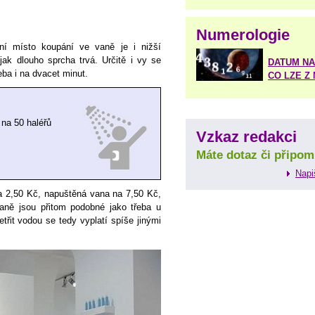
Numerologie
ní místo koupání ve vaně je i nižší
jak dlouho sprcha trvá. Určitě i vy se
DATUM NA
eba i na dvacet minut.
CO LZE Z
 na 50 haléřů
Vzkaz redakci
Máte dotaz či připom
Napi
a 2,50 Kč, napuštěná vana na 7,50 Kč,
aně jsou přitom podobné jako třeba u
třit vodou se tedy vyplatí spíše jinými