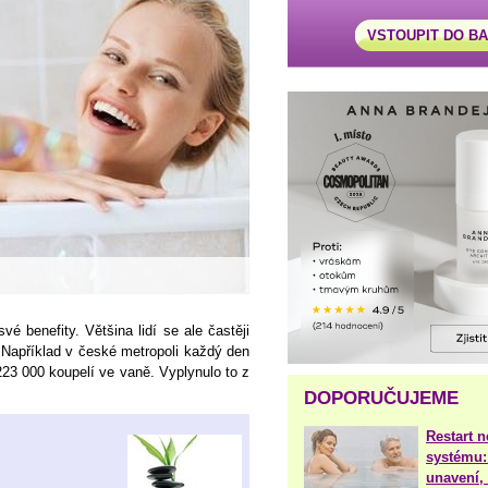
VSTOUPIT DO B
vé benefity. Většina lidí se ale častěji
í. Například v české metropoli každý den
23 000 koupelí ve vaně. Vyplynulo to z
DOPORUČUJEME
Restart 
systému:
unavení, 