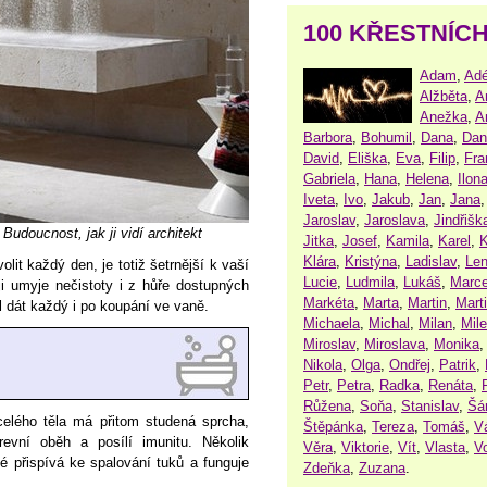
100 KŘESTNÍC
Adam
,
Adé
Alžběta
,
A
Anežka
,
A
Barbora
,
Bohumil
,
Dana
,
Dan
David
,
Eliška
,
Eva
,
Filip
,
Fra
Gabriela
,
Hana
,
Helena
,
Ilon
Iveta
,
Ivo
,
Jakub
,
Jan
,
Jana
Jaroslav
,
Jaroslava
,
Jindřišk
 Budoucnost, jak ji vidí architekt
Jitka
,
Josef
,
Kamila
,
Karel
,
K
Klára
,
Kristýna
,
Ladislav
,
Le
lit každý den, je totiž šetrnější k vaší
Lucie
,
Ludmila
,
Lukáš
,
Marce
i umyje nečistoty i z hůře dostupných
Markéta
,
Marta
,
Martin
,
Mart
l dát každý i po koupání ve vaně.
Michaela
,
Michal
,
Milan
,
Mil
Miroslav
,
Miroslava
,
Monika
Nikola
,
Olga
,
Ondřej
,
Patrik
,
Petr
,
Petra
,
Radka
,
Renáta
,
Růžena
,
Soňa
,
Stanislav
,
Šá
celého těla má přitom studená sprcha,
Štěpánka
,
Tereza
,
Tomáš
,
V
revní oběh a posílí imunitu. Několik
Věra
,
Viktorie
,
Vít
,
Vlasta
,
V
é přispívá ke spalování tuků a funguje
Zdeňka
,
Zuzana
.