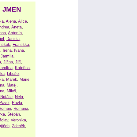
H JMEN
la
,
Alena
,
Alice
,
ndrea
,
Aneta
,
nna
,
Antonín
,
iel
,
Daniela
,
ntišek
,
Františka
,
a
,
Irena
,
Ivana
,
,
Jarmila
,
a
,
Jiřina
,
Jiří
,
arolína
,
Kateřina
,
nka
,
Libuše
,
la
,
Marek
,
Marie
,
ina
,
Matěj
,
ena
,
Miloš
,
,
Natálie
,
Nela
,
Pavel
,
Pavla
,
Roman
,
Romana
,
rka
,
Štěpán
,
áclav
,
Veronika
,
ojtěch
,
Zdeněk
,