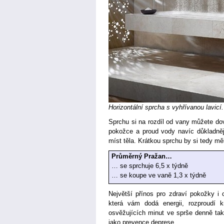
Horizontální sprcha s vyhřívanou lavicí.
Sprchu si na rozdíl od vany můžete dovo
pokožce a proud vody navíc důkladněj
míst těla. Krátkou sprchu by si tedy mě
Průměrný Pražan…
… se sprchuje 6,5 x týdně
… se koupe ve vaně 1,3 x týdně
Největší přínos pro zdraví pokožky i 
která vám dodá energii, rozproudí k
osvěžujících minut ve sprše denně tak
jako prevence deprese.