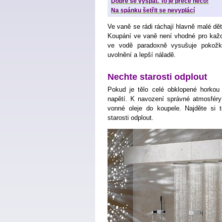
Dobře se vyspat. To je přece něco!
Na spánku šetřit se nevyplácí
Ve vaně se rádi ráchají hlavně malé dět
Koupání ve vaně není vhodné pro každ
ve vodě paradoxně vysušuje pokožk
uvolnění a lepší náladě.
Nechte starosti odplout
Pokud je tělo celé obklopené horkou 
napětí. K navození správné atmosféry
vonné oleje do koupele. Najděte si
starosti odplout.