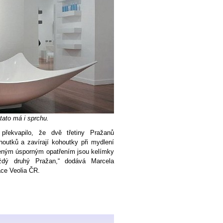
 tato má i sprchu.
řekvapilo, že dvě třetiny Pražanů
houtků a zavírají kohoutky při mydlení
řeným úsporným opatřením jsou kelímky
aždý druhý Pražan,“ dodává Marcela
ce Veolia ČR.