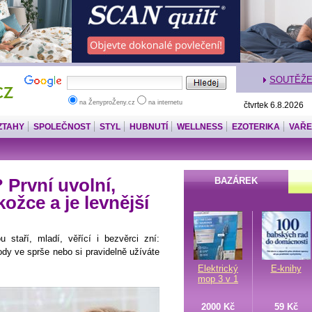
SOUTĚŽ
na ŽenyproŽeny.cz
na internetu
čtvrtek 6.8.2026
ZTAHY
SPOLEČNOST
STYL
HUBNUTÍ
WELLNESS
EZOTERIKA
VAŘE
První uvolní,
BAZÁREK
ožce a je levnější
 staří, mladí, věřící i bezvěrci zní:
dy ve sprše nebo si pravidelně užíváte
Elektrický
E-knihy
mop 3 v 1
2000 Kč
59 Kč