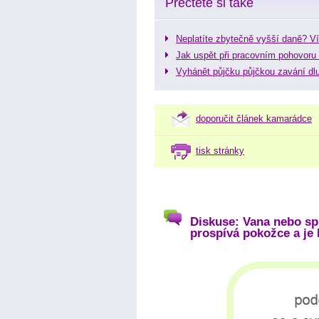
Přečtěte si také
Neplatíte zbytečně vyšší daně? Ví
Jak uspět při pracovním pohovoru 
Vyhánět půjčku půjčkou zavání dl
doporučit článek kamarádce
tisk stránky
Diskuse: Vana nebo sp
prospívá pokožce a je 