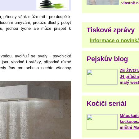
vlastně 
i, přínosy však může mít i pro dospělé.
odenní umývání, protože dlouhý pobyt
Tiskové zprávy
u, jednou týdně ale může přispět k
Informace o novink
vodou, uvolňují se svaly i psychické
Pejskův blog
 jsou vhodné i svíčky, případně různé
 tedy čas pro sebe a nechte všechny
ZE ŽIVO
34 příběh
malý west
Kočičí seriál
Mňoukajíc
kočkopes,
mrštní Mar