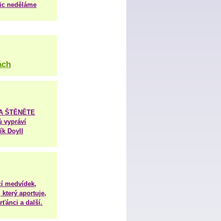
nic neděláme
ách
TA ŠTĚNĚTE
ů vypráví
ík Doyll
í medvídek,
 který aportuje,
ťánci a další.