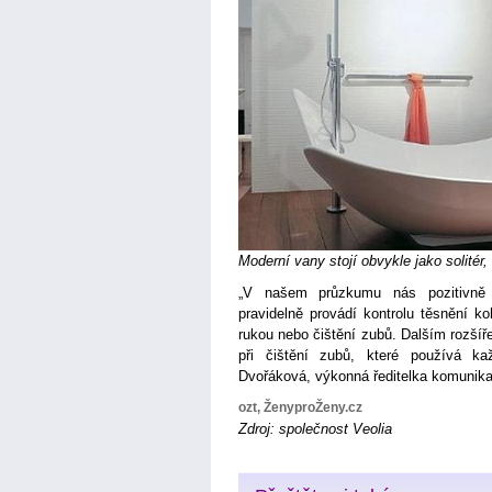
Moderní vany stojí obvykle jako solitér,
„V našem průzkumu nás pozitivně p
pravidelně provádí kontrolu těsnění ko
rukou nebo čištění zubů. Dalším rozší
při čištění zubů, které používá k
Dvořáková, výkonná ředitelka komunika
ozt, ŽenyproŽeny.cz
Zdroj: společnost Veolia