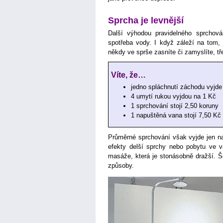
Sprcha je levnější
Další výhodou pravidelného sprchová
spotřeba vody. I když záleží na tom, 
někdy ve sprše zasníte či zamyslíte, tř
Víte, že…
jedno spláchnutí záchodu vyjde
4 umytí rukou vyjdou na 1 Kč
1 sprchování stojí 2,50 koruny
1 napuštěná vana stojí 7,50 Kč
Průměrné sprchování však vyjde jen n
efekty delší sprchy nebo pobytu ve v
masáže, která je stonásobně dražší. Še
způsoby.