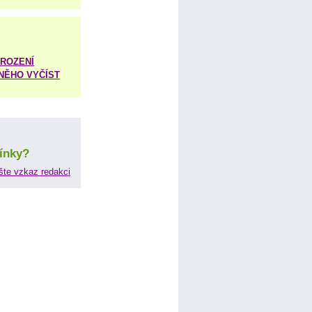
ROZENÍ
 NĚHO VYČÍST
ínky?
šte vzkaz redakci