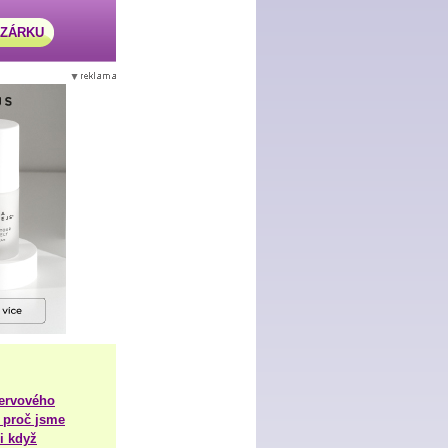
AZÁRKU
nervového
 proč jsme
i když