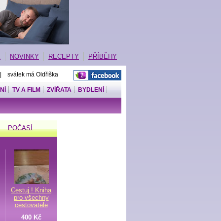
E
NOVINKY
RECEPTY
PŘÍBĚHY
 | svátek má Oldřiška
NÍ
TV A FILM
ZVÍŘATA
BYDLENÍ
POČASÍ
Cestuj ! Kniha
pro všechny
cestovatele
400 Kč