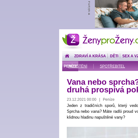
ŽenyproŽeny.cz
ZDRAVÍ A KRÁSA
DĚTI
SEX A V
PENÍZE
POJIŠTĚNÍ
SPOTŘEBITEL
Vana nebo sprcha? 
druhá prospívá pok
23.12.2021 00:00 | Peníze
Jeden z tradičních sporů, který vedou
Sprcha nebo vana? Máte radši proud vo
klidnou hladinu napuštěné vany?