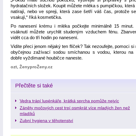
„Pokud máte suchou pokožku, vybírejte si přípravky s př
hydratačních složek. Koupit můžete mléka s pumpičkou, která 
natírají, nebo ve spreji, která zase šetří váš čas, protože s
vsakují,“ říká kosmetička.
Po nanesení krému i mléka počkejte minimálně 15 minut.
vsáknutí můžete urychlit studeným vzduchem fénu. Zbarve
vidět cca do tří hodin po nanesení.
Vidíte přeci jenom nějaký ten flíček? Tak nezoufejte, pomoci s
obyčejnou zažívací sodou smíchanou s vodou, kterou na 
dobře vyždímané houbičce naneste.
ozt, ŽenyproŽeny.cz
Přečtěte si také
Vedra trápí lupénkáře, krátká sprcha pomůže nejvíc
Záněty močových cest trpí osmkrát více mladých žen než
mladíků
Zubní hygiena v těhotenství