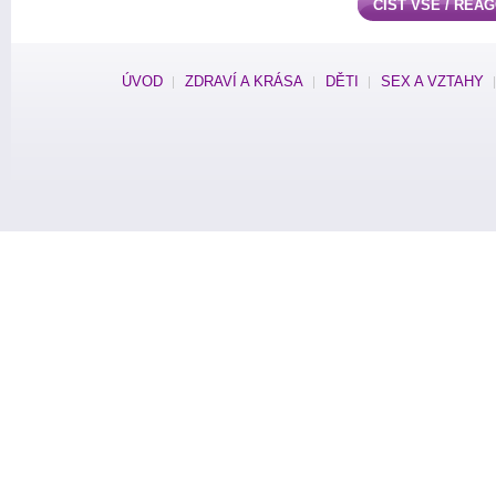
ČÍST VŠE / REA
ÚVOD
ZDRAVÍ A KRÁSA
DĚTI
SEX A VZTAHY