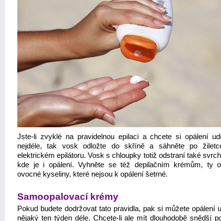
Jste-li zvyklé na pravidelnou epilaci a chcete si opálení ud
nejdéle, tak vosk odložte do skříně a sáhněte po žilet
elektrickém epilátoru. Vosk s chloupky totiž odstraní také svrch
kde je i opálení. Vyhněte se též depilačním krémům, ty o
ovocné kyseliny, které nejsou k opálení šetrné.
Samoopalovací krémy
Pokud budete dodržovat tato pravidla, pak si můžete opálení u
nějaký ten týden déle. Chcete-li ale mít dlouhodobě snědší p