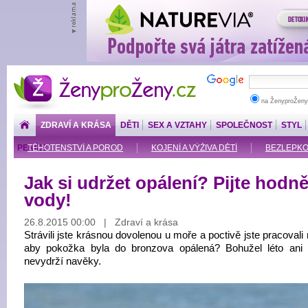
ŽenyproŽeny.cz
na ŽenyproŽeny
ZDRAVÍ A KRÁSA
DĚTI
SEX A VZTAHY
SPOLEČNOST
STYL
PENÍZE
TĚHOTENSTVÍ A POROD
KOJENÍ A VÝŽIVA DĚTÍ
BEZLEPKOV
Jak si udržet opálení? Pijte hodn
vody!
26.8.2015 00:00 | Zdraví a krása
Strávili jste krásnou dovolenou u moře a poctivě jste pracovali
aby pokožka byla do bronzova opálená? Bohužel léto ani 
nevydrží navěky.