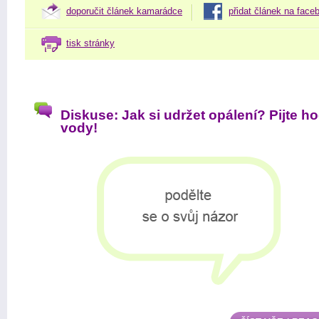
doporučit článek kamarádce
přidat článek na face
tisk stránky
Diskuse: Jak si udržet opálení? Pijte h
vody!