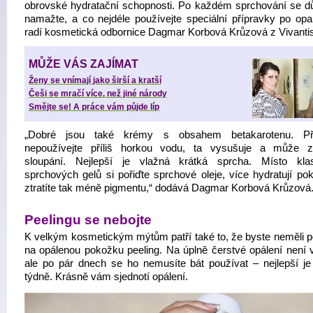
obrovské hydratační schopnosti. Po každém sprchování se d
namažte, a co nejdéle používejte speciální přípravky po opal
radí kosmetická odbornice Dagmar Korbová Krůzová z Vivantis
MŮŽE VÁS ZAJÍMAT
Ženy se vnímají jako širší a kratší
Češi se mračí více, než jiné národy
Smějte se! A práce vám půjde líp
„Dobré jsou také krémy s obsahem betakarotenu. Př
nepoužívejte příliš horkou vodu, ta vysušuje a může z
sloupání. Nejlepší je vlažná krátká sprcha. Místo kla
sprchových gelů si pořiďte sprchové oleje, více hydratují po
ztratíte tak méně pigmentu,“ dodává Dagmar Korbová Krůzová
Peelingu se nebojte
K velkým kosmetickým mýtům patří také to, že byste neměli p
na opálenou pokožku peeling. Na úplně čerstvé opálení není 
ale po pár dnech se ho nemusíte bát používat – nejlepší je
týdně. Krásně vám sjednotí opálení.