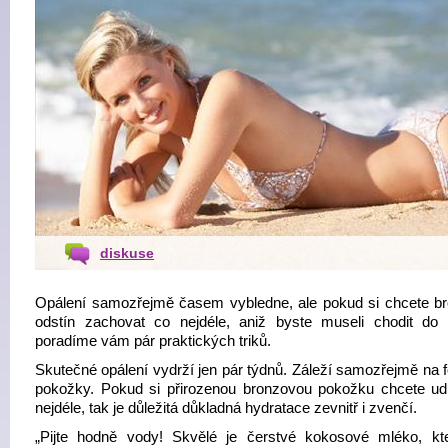
diskuse
Opálení samozřejmě časem vybledne, ale pokud si chcete b
odstín zachovat co nejdéle, aniž byste museli chodit do s
poradíme vám pár praktických triků.
Skutečné opálení vydrží jen pár týdnů. Záleží samozřejmě na f
pokožky. Pokud si přirozenou bronzovou pokožku chcete ud
nejdéle, tak je důležitá důkladná hydratace zevnitř i zvenčí.
„Pijte hodně vody! Skvělé je čerstvé kokosové mléko, k