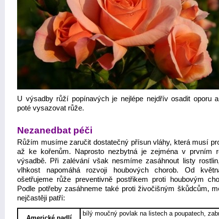
U výsadby růží popínavých je nejlépe nejdřív osadit oporu a
poté vysazovat růže.
Nezanedbat péči
Růžím musíme zaručit dostatečný přísun vláhy, která musí pro
až ke kořenům. Naprosto nezbytná je zejména v prvním 
výsadbě. Při zalévání však nesmíme zasáhnout listy rostlin,
vlhkost napomáhá rozvoji houbových chorob. Od květn
ošetřujeme růže preventivně postřikem proti houbovým ch
Podle potřeby zasáhneme také proti živočišným škůdcům, m
nejčastěji patří:
bílý moučný povlak na listech a poupatech, zab
Americké padlí