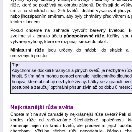
růže, které se používají na obrubu záhonů. Dorůstají do výšk
cm a na stonkách mají 2–5 květů. Ideálně vysazovat jihový
nebo jihozápadním směrem, aby byly chráněny před větrem a
letním sluncem.
Pokud chceme na zahradě vytvořit barevný kvetoucí ko
zvolíme si k tomuto účelu
půdopokryvné růže
. Keříky jsou 
vytvářejí výhony, které se rozpínají široce do okolí.
Miniaturní růže
jsou určeny do nádob, do skalek a d
omezených prostor.
Tip:
Abychom se dočkali krásných a plných květů, je nezbytné růž
hnojit. S tím nám mohou pomoci granule inteligentního dlouho
hnojiva, které obsahují nezbytné živiny. Látky se z granulí uvol
postupně a zaručují optimální přísun živin až po dobu 6 měsíc
Nejkrásnější růže světa
Chcete mít na své zahradě ty nejkrásnější růže světa? Pak si 
kordes růže od světoznámé šlechtitelské společnosti, k
zaměřuje nejen na krásu květů, ale především jejich odolno
chorobám. Většina těchto růží nepotřebuje žádnou che