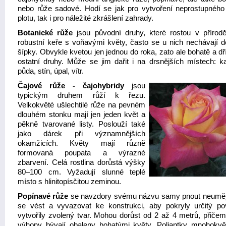
nebo růže sadové. Hodí se jak pro vytvoření neprostupného
plotu, tak i pro náležité zkrášlení zahrady.
Botanické růže
jsou původní druhy, které rostou v přírodě
robustní keře s voňavými květy, často se u nich nechávají d
šípky. Obvykle kvetou jen jednou do roka, zato ale bohatě a d
ostatní druhy. Může se jim dařit i na drsnějších místech: k
půda, stín, úpal, vítr.
Čajové růže - čajohybridy
jsou
typickým druhem růží k řezu.
Velkokvěté ušlechtilé růže na pevném
dlouhém stonku mají jen jeden květ a
pěkně tvarované listy. Poslouží také
jako dárek při významnějších
okamžicích. Květy mají různě
formovaná poupata a výrazné
zbarvení. Celá rostlina dorůstá výšky
80–100 cm. Vyžadují slunné teplé
místo s hlinitopísčitou zeminou.
Popínavé růže
se navzdory svému názvu samy pnout neuměj
se vést a vyvazovat ke konstrukci, aby pokryly určitý po
vytvořily zvolený tvar. Mohou dorůst od 2 až 4 metrů, přičemž
výhony bývají obaleny bohatými květy. Poliantky mnohokvě