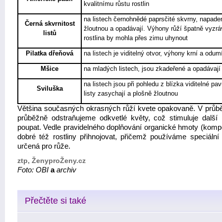
kvalitnímu růstu rostlin
na listech černohnědé paprsčité skvrny, napaden
Černá skvrnitost
žloutnou a opadávají. Výhony růží špatně vyzrá
listů
rostlina by mohla přes zimu uhynout
Pilatka dřeňová
na listech je viditelný otvor, výhony krní a odumí
Mšice
na mladých listech, jsou zkadeřené a opadávají
na listech jsou při pohledu z blízka viditelné pa
Sviluška
listy zasychají a plošně žloutnou
Většina současných okrasných růží kvete opakovaně. V průbě
průběžně odstraňujeme odkvetlé květy, což stimuluje další
poupat. Vedle pravidelného doplňování organické hmoty (kompo
dobré též rostliny přihnojovat, přičemž používáme speciální 
určená pro růže.
ztp, ŽenyproŽeny.cz
Foto: OBI
a
archiv
Přečtěte si také