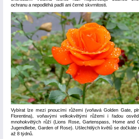
ochranu a nepodléhá padlí ani černé skvrnitosti.
Vybírat lze mezi pnoucími růžemi (voňavá Golden Gate, pl
Florentina), voňavými velkokvětými růžemi i řadou osvě
mnohokvětých růží (Lions Rose, Gartenspass, Home and 
Jugendliebe, Garden of Rose). Ušlechtilých květů se dočkáte 
až 8 týdnů.