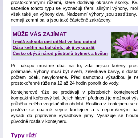
prostokořennými růžemi, které dodávají okrasné školky. Kval
sazenice tohoto typu se vyznačují třemi silnými výhony, mo
však také jen výhony dva. Nadzemní výhony jsou zastřiženy,
nemají zemní bal a jsou také částečně zakráceny.
MŮŽE VÁS ZAJÍMAT
I malá zahrada umí udělat velkou radost
Oáza květin na balkóně, jak ji vykouzlit
Česko obývá národ pěstitelů bylinek a květin
Při nákupu musíme dbát na to, zda nejsou kořeny pros
polámané. Výhony musí být svěží, zelenkavé barvy, s dost
počtem oček, nevylomené. Před samotnou výsadbou je n
prostokořenné růže na 12 až 24 hodin ponořit do vody.
Kontejnerové růže
se prodávají v pěstebních kontejnerec
kompaktní kořenový bal. Jejich hlavní předností je možnost vý
průběhu celého vegetačního období. Rostlina v kontejneru se 
posléze se opatrně sejme kontejner a s neporušeným b
vysadí do připravené výsadbové jámy. Vysazuje se hloubě
původně rostla v kontejneru.
Typy růží