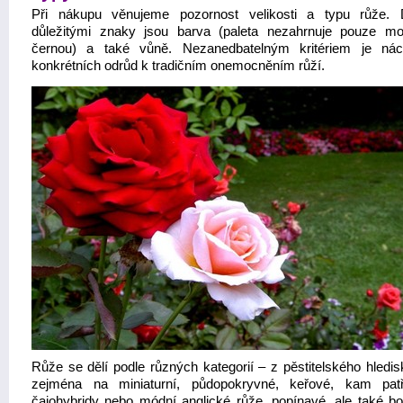
Při nákupu věnujeme pozornost velikosti a typu růže. 
důležitými znaky jsou barva (paleta nezahrnuje pouze m
černou) a také vůně. Nezanedbatelným kritériem je nác
konkrétních odrůd k tradičním onemocněním růží.
Růže se dělí podle různých kategorií – z pěstitelského hledis
zejména na miniaturní, půdopokryvné, keřové, kam pat
čajohybridy nebo módní anglické růže, popínavé, ale také bo