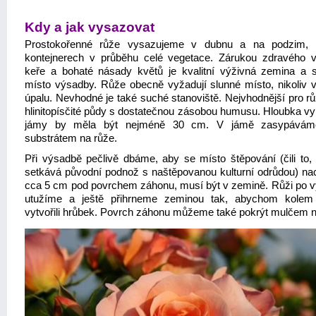
Kdy a jak vysazovat
Prostokořenné růže vysazujeme v dubnu a na podzim, 
kontejnerech v průběhu celé vegetace. Zárukou zdravého vi
keře a bohaté násady květů je kvalitní výživná zemina a 
místo výsadby. Růže obecně vyžadují slunné místo, nikoliv 
úpalu. Nevhodné je také suché stanoviště. Nejvhodnější pro rů
hlinitopísčité půdy s dostatečnou zásobou humusu. Hloubka v
jámy by měla být nejméně 30 cm. V jámě zasypávám
substrátem na růže.
Při výsadbě pečlivě dbáme, aby se místo štěpování (čili to,
setkává původní podnož s naštěpovanou kulturní odrůdou) na
cca 5 cm pod povrchem záhonu, musí být v zemině. Růži po 
utužíme a ještě přihrneme zeminou tak, abychom kolem
vytvořili hrůbek. Povrch záhonu můžeme také pokrýt mulčem n