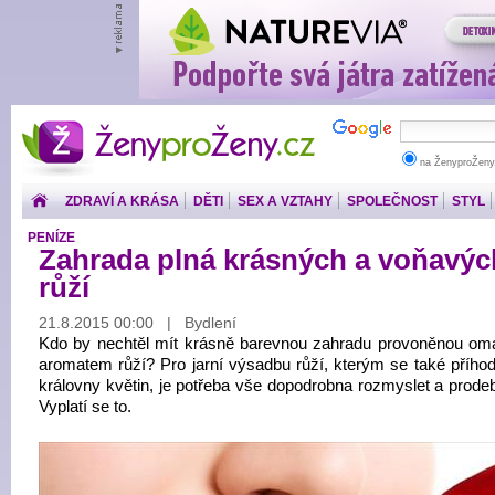
ŽenyproŽeny.cz
na ŽenyproŽeny
ZDRAVÍ A KRÁSA
DĚTI
SEX A VZTAHY
SPOLEČNOST
STYL
PENÍZE
Zahrada plná krásných a voňavýc
růží
21.8.2015 00:00 | Bydlení
Kdo by nechtěl mít krásně barevnou zahradu provoněnou 
aromatem růží? Pro jarní výsadbu růží, kterým se také příhod
královny květin, je potřeba vše dopodrobna rozmyslet a prodeb
Vyplatí se to.