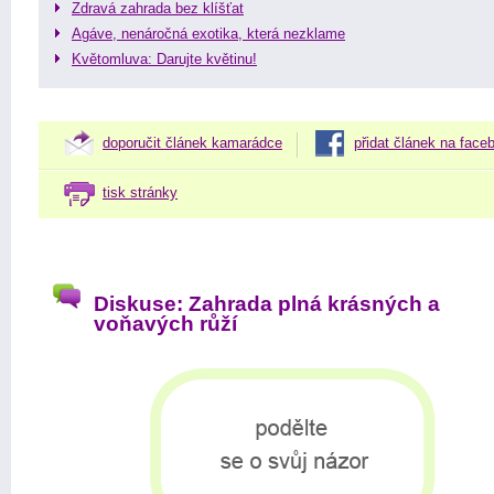
Zdravá zahrada bez klíšťat
Agáve, nenáročná exotika, která nezklame
Květomluva: Darujte květinu!
doporučit článek kamarádce
přidat článek na face
tisk stránky
Diskuse: Zahrada plná krásných a
voňavých růží