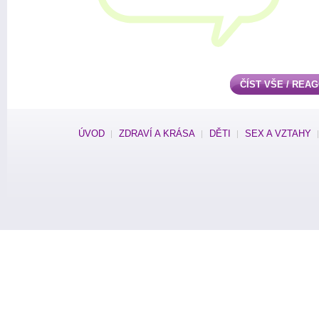
ČÍST VŠE / REA
ÚVOD
ZDRAVÍ A KRÁSA
DĚTI
SEX A VZTAHY