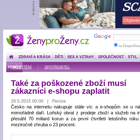
ŽenyproŽeny.cz
na ŽenyproŽeny
ZDRAVÍ A KRÁSA
DĚTI
SEX A VZTAHY
SPOLEČNOST
STYL
PENÍZE
POJIŠTĚNÍ
SPOTŘEBITEL
Také za poškozené zboží musí
zákazníci e-shopu zaplatit
26.5.2015 00:00 | Peníze
Česko na internetu nakupuje stále víc a e-shopům se u ná
mimořádně daří. Loňský obrat z prodeje zboží a služeb na in
přesáhl 70 miliard korun a za první čtvrtletí letošního roku 
meziročně zhruba o 23 procent.