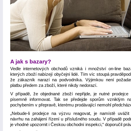
A jak s bazary?
Vedle internetových obchodů vzniká i množství on-line baz
kterých zboží nabízejí obyčejní lidé. Tím víc stoupá pravděpo
že zákazník narazí na podvodníka. Výjimkou není požad
platbu předem za zboží, které nikdy nedorazí.
V případě, že objednané zboží nepřijde, je nutné prodejce 
písemně informovat. Tak se předejde sporům vzniklým na
pochybením v přepravě, kterému prodávající nemohl předcháze
„Nebude-li prodejce na výzvu reagovat, je namístě uvážit
návrhu na zahájení řízení u příslušného soudu. V případě podn
je vhodné upozornit i Českou obchodní inspekci,“ doporučil prá