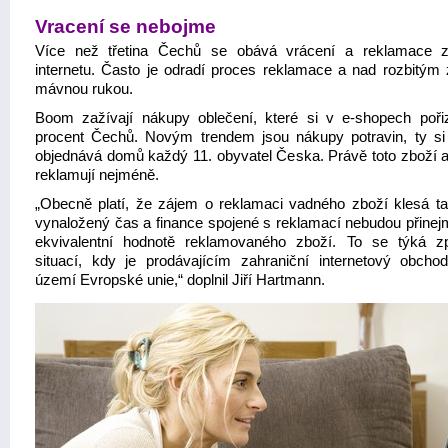
Vracení se nebojme
Více než třetina Čechů se obává vrácení a reklamace 
internetu. Často je odradí proces reklamace a nad rozbitým
mávnou rukou.
Boom zažívají nákupy oblečení, které si v e-shopech poři
procent Čechů. Novým trendem jsou nákupy potravin, ty si 
objednává domů každý 11. obyvatel Česka. Právě toto zboží a
reklamují nejméně.
„Obecně platí, že zájem o reklamaci vadného zboží klesá t
vynaložený čas a finance spojené s reklamací nebudou přine
ekvivalentní hodnotě reklamovaného zboží. To se týká zp
situací, kdy je prodávajícím zahraniční internetový obch
území Evropské unie,“ doplnil Jiří Hartmann.