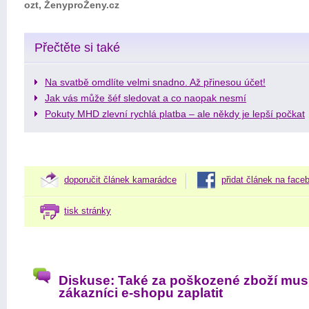
ozt, ŽenyproŽeny.cz
Přečtěte si také
Na svatbě omdlíte velmi snadno. Až přinesou účet!
Jak vás může šéf sledovat a co naopak nesmí
Pokuty MHD zlevní rychlá platba – ale někdy je lepší počkat
doporučit článek kamarádce
přidat článek na face
tisk stránky
Diskuse: Také za poškozené zboží mus
zákazníci e-shopu zaplatit