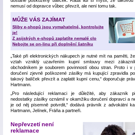
dostane poškozený balíček. Řada lidí si myslí, že takovou 
nemusí od dopravce vůbec převzít, ale není tomu tak.
MŮŽE VÁS ZAJÍMAT
Sliby e-shopů jsou vymahatelné, kontrolujte
je!
Z asijských e-shopů zaplatíte nemalé clo
Nebojte se on-linu při doplnění šatníku
„Také při elektronických nákupech je nutné mít na paměti, že
vztah vzniklý uzavřením kupní smlouvy mezi zákazn
obchodníkem je souborem povinností obou stran. Proto i v 
doručení zjevně poškozené zásilky má kupující zpravidla po
takový balíček převzít a zaplatit kupní cenu,“ doporučuje práv
Hartmann.
„Pro následující reklamaci je důležité, aby zákazník p
nedostatky zásilky oznámil v okamžiku doručení dopravci a ne
je od něj písemně potvrdit,“ dodává právník z advokátní ka
Hartmann, Jelínek, Fráňa a partneři.
Nepřevzetí není
reklamace