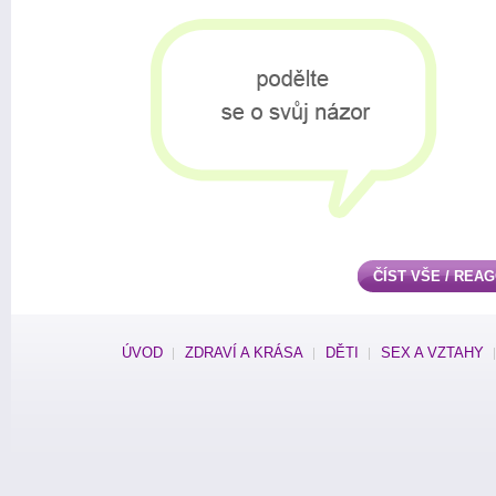
ČÍST VŠE / REA
ÚVOD
ZDRAVÍ A KRÁSA
DĚTI
SEX A VZTAHY