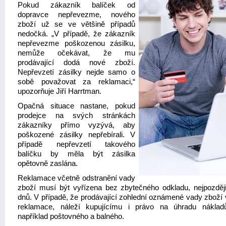
Pokud zákazník balíček od
dopravce nepřevezme, nového
zboží už se ve většině případů
nedočká. „V případě, že zákazník
nepřevezme poškozenou zásilku,
nemůže očekávat, že mu
prodávající dodá nové zboží.
Nepřevzetí zásilky nejde samo o
sobě považovat za reklamaci,“
upozorňuje Jiří Harrtman.
Opačná situace nastane, pokud
prodejce na svých stránkách
zákazníky přímo vyzývá, aby
poškozené zásilky nepřebírali. V
případě nepřevzetí takového
balíčku by měla být zásilka
opětovně zaslána.
Reklamace včetně odstranění vady
zboží musí být vyřízena bez zbytečného odkladu, nejpozděj
dnů. V případě, že prodávající zohlední oznámené vady zboží 
reklamace, náleží kupujícímu i právo na úhradu náklad
například poštovného a balného.