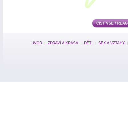
ČÍST VŠE / REA
ÚVOD
ZDRAVÍ A KRÁSA
DĚTI
SEX A VZTAHY