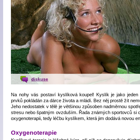
diskuse
Na nohy vás postaví kyslíková koupel! Kyslík je jako jeden
prvků pokládán za dárce života a mládí. Bez něj prostě žít ne
Jeho nedostatek v tělě je většinou způsoben nadměrnou spotře
stresu nebo špatným ovzduším. Řada známých sportovců si 
oxygenoterapii, tedy léčbu kyslíkem, která jim dodává novou ene
Oxygenoterapie