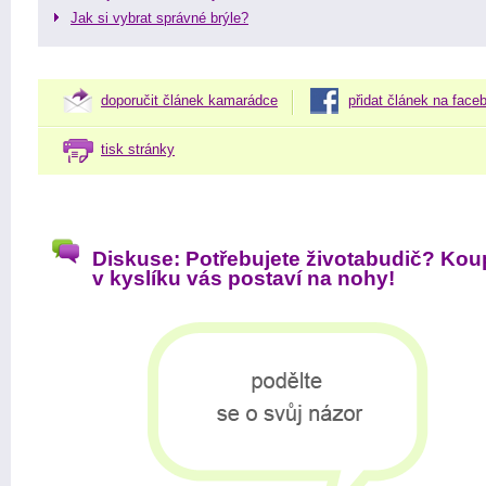
Jak si vybrat správné brýle?
doporučit článek kamarádce
přidat článek na face
tisk stránky
Diskuse: Potřebujete životabudič? Kou
v kyslíku vás postaví na nohy!