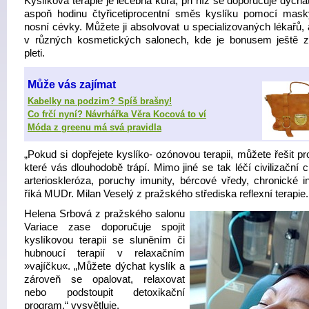
Kyslíková terapie je léčebná kúra, při níž se doporučuje dých
aspoň hodinu čtyřicetiprocentní směs kyslíku pomocí mas
nosní cévky. Můžete ji absolvovat u specializovaných lékařů, 
v různých kosmetických salonech, kde je bonusem ještě z
pleti.
Může vás zajímat
Kabelky na podzim? Spíš brašny!
Co frčí nyní? Návrhářka Věra Kocová to ví
Móda z greenu má svá pravidla
„Pokud si dopřejete kyslíko- ozónovou terapii, můžete řešit p
které vás dlouhodobě trápí. Mimo jiné se tak léčí civilizační 
arterioskleróza, poruchy imunity, bércové vředy, chronické in
říká MUDr. Milan Veselý z pražského střediska reflexní terapie.
Helena Srbová z pražského salonu
Variace zase doporučuje spojit
kyslíkovou terapii se sluněním či
hubnoucí terapií v relaxačním
»vajíčku«. „Můžete dýchat kyslík a
zároveň se opalovat, relaxovat
nebo podstoupit detoxikační
program,“ vysvětluje.