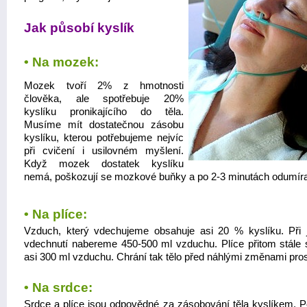
Jak působí kyslík
• Na mozek:
Mozek tvoří 2% z hmotnosti
člověka, ale spotřebuje 20%
kyslíku pronikajícího do těla.
Musíme mít dostatečnou zásobu
kyslíku, kterou potřebujeme nejvíc
při cvičení i usilovném myšlení.
Když mozek dostatek kyslíku
nemá, poškozují se mozkové buňky a po 2-3 minutách odumíraj
• Na plíce:
Vzduch, který vdechujeme obsahuje asi 20 % kyslíku. Při
vdechnutí nabereme 450-500 ml vzduchu. Plíce přitom stále s
asi 300 ml vzduchu. Chrání tak tělo před náhlými změnami pros
• Na srdce:
Srdce a plíce jsou odpovědné za zásobování těla kyslíkem. P