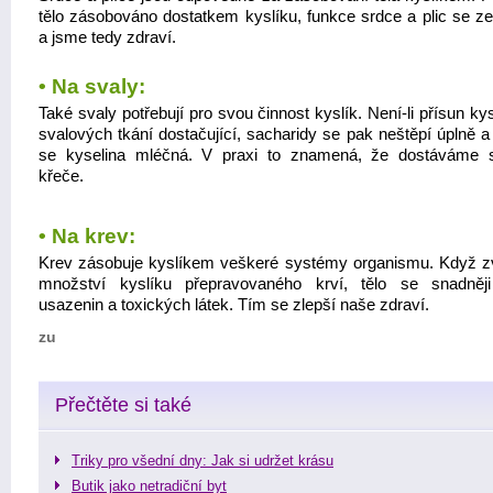
tělo zásobováno dostatkem kyslíku, funkce srdce a plic se zef
a jsme tedy zdraví.
• Na svaly:
Také svaly potřebují pro svou činnost kyslík. Není-li přísun ky
svalových tkání dostačující, sacharidy se pak neštěpí úplně a
se kyselina mléčná. V praxi to znamená, že dostáváme 
křeče.
• Na krev:
Krev zásobuje kyslíkem veškeré systémy organismu. Když 
množství kyslíku přepravovaného krví, tělo se snadněj
usazenin a toxických látek. Tím se zlepší naše zdraví.
zu
Přečtěte si také
Triky pro všední dny: Jak si udržet krásu
Butik jako netradiční byt