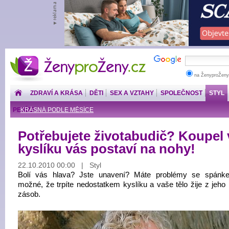
ŽenyproŽeny.cz
na ŽenyproŽeny
ZDRAVÍ A KRÁSA
DĚTI
SEX A VZTAHY
SPOLEČNOST
STYL
PENÍZE
KRÁSNÁ PODLE MĚSÍCE
Potřebujete životabudič? Koupel 
kyslíku vás postaví na nohy!
22.10.2010 00:00 | Styl
Bolí vás hlava? Jste unavení? Máte problémy se spánk
možné, že trpíte nedostatkem kyslíku a vaše tělo žije z jeho
zásob.