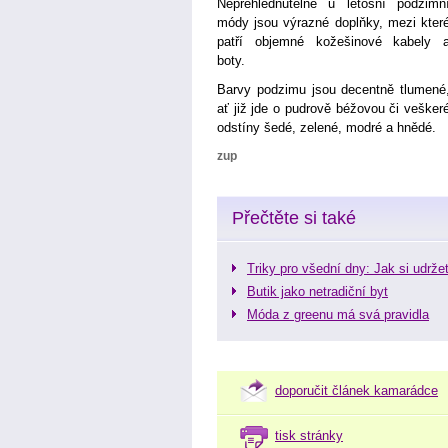
Nepřehlédnutelné u letošní podzimn
módy jsou výrazné doplňky, mezi kter
patří objemné kožešinové kabely 
boty.
Barvy podzimu jsou decentně tlumené
ať již jde o pudrově béžovou či vešker
odstíny šedé, zelené, modré a hnědé.
zup
Přečtěte si také
Triky pro všední dny: Jak si udrže
Butik jako netradiční byt
Móda z greenu má svá pravidla
doporučit článek kamarádce
tisk stránky