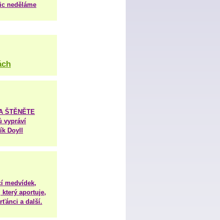
nic neděláme
ách
TA ŠTĚNĚTE
ů vypráví
ík Doyll
í medvídek,
 který aportuje,
ťánci a další.