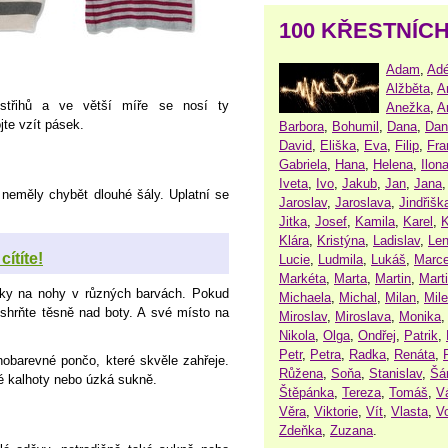
100 KŘESTNÍC
Adam
,
Adé
Alžběta
,
A
 střihů a ve větší míře se nosí ty
Anežka
,
A
jte vzít pásek.
Barbora
,
Bohumil
,
Dana
,
Dan
David
,
Eliška
,
Eva
,
Filip
,
Fra
Gabriela
,
Hana
,
Helena
,
Ilon
Iveta
,
Ivo
,
Jakub
,
Jan
,
Jana
 neměly chybět dlouhé šály. Uplatní se
Jaroslav
,
Jaroslava
,
Jindřišk
Jitka
,
Josef
,
Kamila
,
Karel
,
K
Klára
,
Kristýna
,
Ladislav
,
Le
ítíte!
Lucie
,
Ludmila
,
Lukáš
,
Marce
Markéta
,
Marta
,
Martin
,
Mart
eky na nohy v různých barvách. Pokud
Michaela
,
Michal
,
Milan
,
Mil
 shrňte těsně nad boty. A své místo na
Miroslav
,
Miroslava
,
Monika
Nikola
,
Olga
,
Ondřej
,
Patrik
,
Petr
,
Petra
,
Radka
,
Renáta
,
obarevné pončo, které skvěle zahřeje.
Růžena
,
Soňa
,
Stanislav
,
Šá
é kalhoty nebo úzká sukně.
Štěpánka
,
Tereza
,
Tomáš
,
V
Věra
,
Viktorie
,
Vít
,
Vlasta
,
V
Zdeňka
,
Zuzana
.