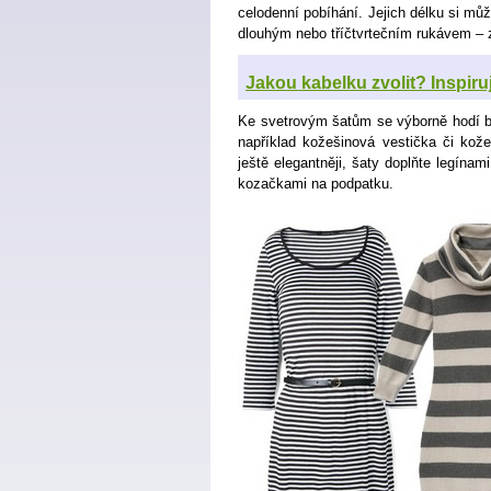
celodenní pobíhání. Jejich délku si mů
dlouhým nebo tříčtvrtečním rukávem – 
Jakou kabelku zvolit? Inspiru
Ke svetrovým šatům se výborně hodí b
například kožešinová vestička či kož
ještě elegantněji, šaty doplňte legína
kozačkami na podpatku.