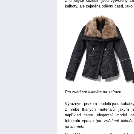
Z umělých kožešin jsou vytvořeny ce
kalhoty, ale zejména oděvní části, jak
Pro zvětšení klikněte na snímek.
Výrazným prvkem modelů jsou kabátk
z hrubě tkaných materiálů, jakým j
například tento elegantní model n
fotografii vpravo
(pro zvětšení kliknět
na snímek)
.