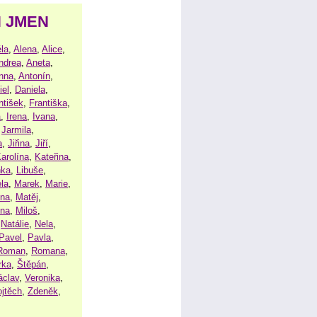
H JMEN
la
,
Alena
,
Alice
,
ndrea
,
Aneta
,
nna
,
Antonín
,
iel
,
Daniela
,
ntišek
,
Františka
,
a
,
Irena
,
Ivana
,
,
Jarmila
,
a
,
Jiřina
,
Jiří
,
arolína
,
Kateřina
,
nka
,
Libuše
,
la
,
Marek
,
Marie
,
ina
,
Matěj
,
ena
,
Miloš
,
,
Natálie
,
Nela
,
Pavel
,
Pavla
,
Roman
,
Romana
,
rka
,
Štěpán
,
áclav
,
Veronika
,
ojtěch
,
Zdeněk
,