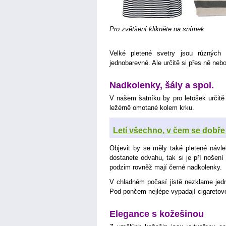
Pro zvětšení klikněte na snímek.
Velké pletené svetry jsou různých
jednobarevné. Ale určitě si přes ně nebo
Nadkolenky, šály a spol.
V našem šatníku by pro letošek určitě
ležérně omotané kolem krku.
Letí všechno, v čem se dobře c
Objevit by se měly také pletené návl
dostanete odvahu, tak si je pří nošení
podzim rovněž mají černé nadkolenky.
V chladném počasí jistě nezklame jedn
Pod pončem nejlépe vypadají cigaretov
Elegance s kožešinou