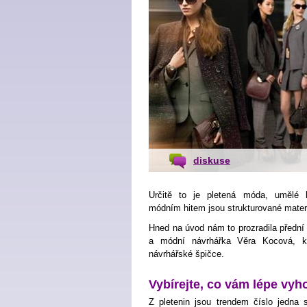
diskuse
Určitě to je pletená móda, umělé 
módním hitem jsou strukturované materi
Hned na úvod nám to prozradila přední
a módní návrhářka Věra Kocová, kt
návrhářské špičce.
Vybírejte, co vám lépe vyh
Z pletenin jsou trendem číslo jedna 