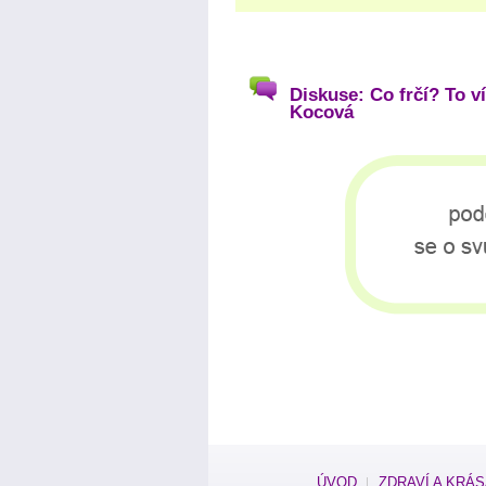
Diskuse: Co frčí? To v
Kocová
ÚVOD
ZDRAVÍ A KRÁ