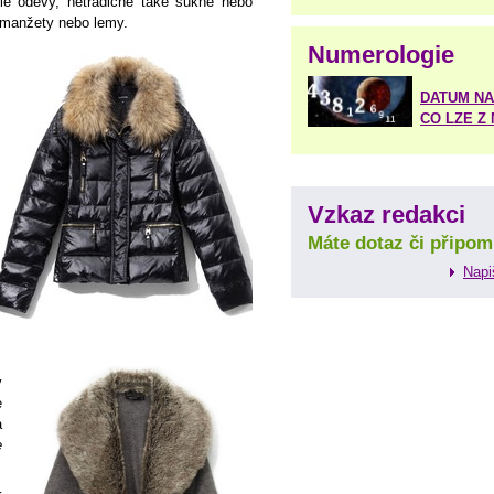
lé oděvy, netradičně také sukně nebo
o manžety nebo lemy.
Numerologie
DATUM NA
CO LZE Z
Vzkaz redakci
Máte dotaz či připom
Napi
y
e
a
e