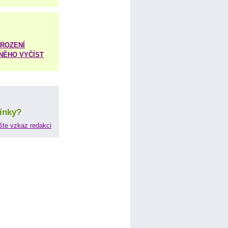
ROZENÍ
 NĚHO VYČÍST
ínky?
šte vzkaz redakci