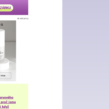
AZÁRKU
nervového
 proč jsme
i když