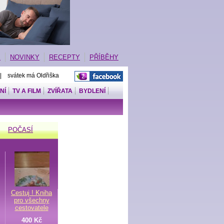
E
NOVINKY
RECEPTY
PŘÍBĚHY
 | svátek má Oldřiška
NÍ
TV A FILM
ZVÍŘATA
BYDLENÍ
POČASÍ
Cestuj ! Kniha
pro všechny
cestovatele
400 Kč