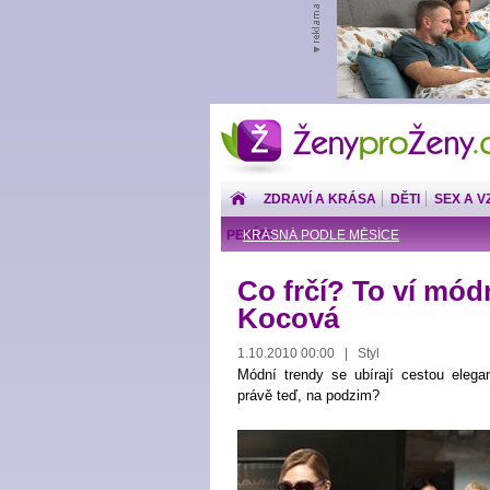
ŽenyproŽeny.cz
ZDRAVÍ A KRÁSA
DĚTI
SEX A V
PENÍZE
KRÁSNÁ PODLE MĚSÍCE
Co frčí? To ví mód
Kocová
1.10.2010 00:00 | Styl
Módní trendy se ubírají cestou elega
právě teď, na podzim?