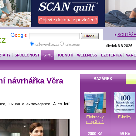
SOUTĚŽ
na ŽenyproŽeny.cz
na internetu
čtvrtek 6.8.2026
ZTAHY
SPOLEČNOST
STYL
HUBNUTÍ
WELLNESS
EZOTERIKA
VAŘE
ní návrhářka Věra
BAZÁREK
nce, luxusu a extravagance. A co letí
Elektrický
E-knihy
mop 3 v 1
2000 Kč
59 Kč