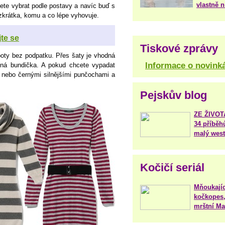
vlastně 
žete vybrat podle postavy a navíc buď s
zkrátka, komu a co lépe vyhovuje.
jte se
Tiskové zprávy
oty bez podpatku. Přes šaty je vhodná
Informace o novink
ená bundička. A pokud chcete vypadat
mi nebo černými silnějšími punčochami a
Pejskův blog
ZE ŽIVO
34 příběh
malý west
Kočičí seriál
Mňoukajíc
kočkopes,
mrštní Mar