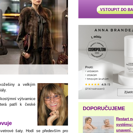
VSTOUPIT DO B
kožešiny a velkým
ály.
 kostýmní výtvarnice
erá patří k české
DOPORUČUJEME
Restart 
ovuje
systému:
unavení, 
svetrové šaty. Hodí se především pro