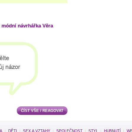
í módní návrhářka Věra
ČÍST VŠE / REAGOVAT
SA
DĚTI
SEX A VZTAHY
SPOLEČNOST
STYL
HUBNUTÍ
WE