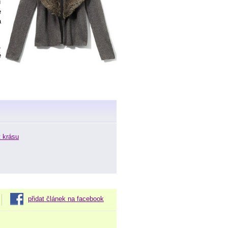
í
é
a
,
é
t krásu
přidat článek na facebook