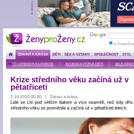
ŽenyproŽeny.cz
na ŽenyproŽeny
ZDRAVÍ A KRÁSA
DĚTI
SEX A VZTAHY
SPOLEČNOST
STYL
PENÍZE
TĚHOTENSTVÍ A POROD
KOJENÍ A VÝŽIVA DĚTÍ
BEZLEPKOV
Krize středního věku začíná už v
pětatřiceti
2.10.2010 00:00 | Zdraví a krása
Lidé se cítí pod větším tlakem a více osamělí, než kdy dřív. 
středního věku se proměnila a začíná už v pětatřiceti letech.