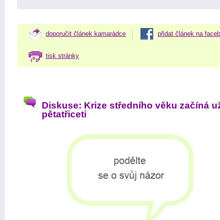
doporučit článek kamarádce
přidat článek na face
tisk stránky
Diskuse: Krize středního věku začíná u
pětatřiceti