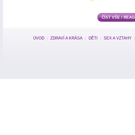
ČÍST VŠE / REA
ÚVOD
ZDRAVÍ A KRÁSA
DĚTI
SEX A VZTAHY