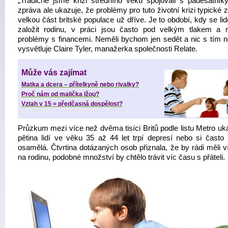
„Tradičně jsme krizi středního věku spojovali s padesátník
zpráva ale ukazuje, že problémy pro tuto životní krizi typické 
velkou část britské populace už dříve. Je to období, kdy se li
založit rodinu, v práci jsou často pod velkým tlakem a m
problémy s financemi. Neměli bychom jen sedět a nic s tím ne
vysvětluje Claire Tyler, manažerka společnosti Relate.
Může vás zajímat
Matka a dcera – přítelkyně nebo rivalky?
Proč nám od malička lžou?
Vztah v 15 = předčasná dospělost?
Průzkum mezi více než dvěma tisíci Britů podle listu Metro uk
pětina lidí ve věku 35 až 44 let trpí depresí nebo si často 
osamělá. Čtvrtina dotázaných osob přiznala, že by rádi měli v
na rodinu, podobné množství by chtělo trávit víc času s přáteli.