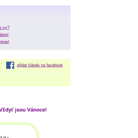
te vy?
ědomí
rtuje!
přidat článek na facebook
Vždyť jsou Vánoce!