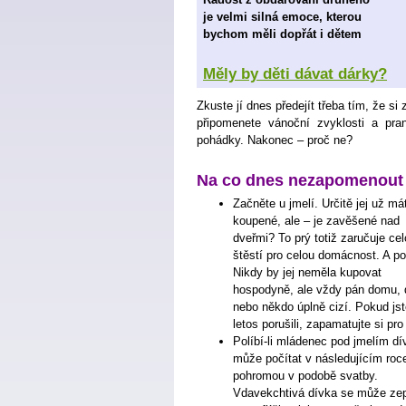
je velmi silná emoce, kterou
bychom měli dopřát i dětem
Měly by děti dávat dárky?
Zkuste jí dnes předejít třeba tím, že si
připomenete vánoční zvyklosti a pran
pohádky. Nakonec – proč ne?
Na co dnes nezapomenout
Začněte u jmelí. Určitě jej už má
koupené, ale – je zavěšené nad
dveřmi? To prý totiž zaručuje cel
štěstí pro celou domácnost. A po
Nikdy by jej neměla kupovat
hospodyně, ale vždy pán domu, 
nebo někdo úplně cizí. Pokud jst
letos porušili, zapamatujte si pro 
Políbí-li mládenec pod jmelím dí
může počítat v následujícím roc
pohromou v podobě svatby.
Vdavekchtivá dívka se může zep