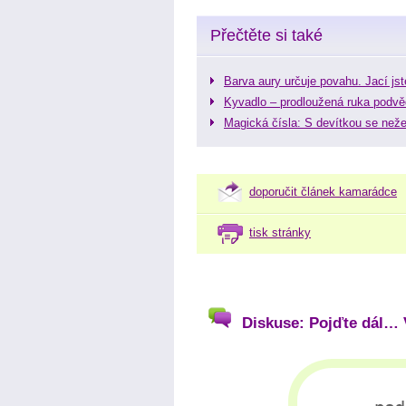
Přečtěte si také
Barva aury určuje povahu. Jací js
Kyvadlo – prodloužená ruka podv
Magická čísla: S devítkou se neže
doporučit článek kamarádce
tisk stránky
Diskuse: Pojďte dál… 