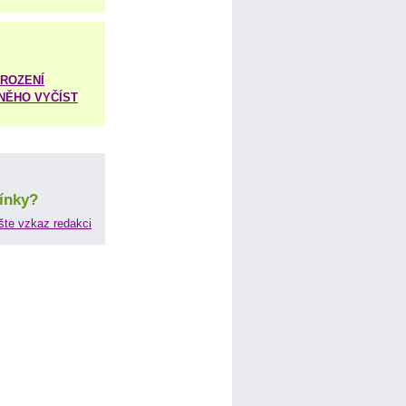
ROZENÍ
 NĚHO VYČÍST
ínky?
šte vzkaz redakci