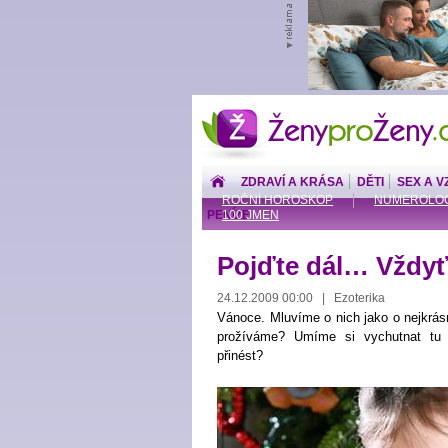
ŽenyproŽeny.cz
ZDRAVÍ A KRÁSA
DĚTI
SEX A V
ROČNÍ HOROSKOP
NUMEROLOG
PENÍZE
100 JMEN
Pojďte dál… Vždyť
24.12.2009 00:00 | Ezoterika
Vánoce. Mluvíme o nich jako o nejkrás
prožíváme? Umíme si vychutnat tu 
přinést?