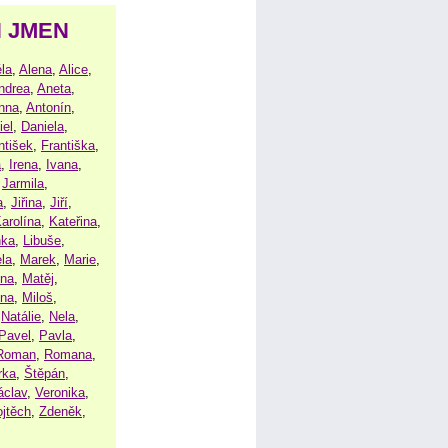
H JMEN
la
,
Alena
,
Alice
,
ndrea
,
Aneta
,
nna
,
Antonín
,
iel
,
Daniela
,
ntišek
,
Františka
,
a
,
Irena
,
Ivana
,
,
Jarmila
,
a
,
Jiřina
,
Jiří
,
arolína
,
Kateřina
,
nka
,
Libuše
,
la
,
Marek
,
Marie
,
ina
,
Matěj
,
ena
,
Miloš
,
,
Natálie
,
Nela
,
Pavel
,
Pavla
,
Roman
,
Romana
,
rka
,
Štěpán
,
áclav
,
Veronika
,
ojtěch
,
Zdeněk
,