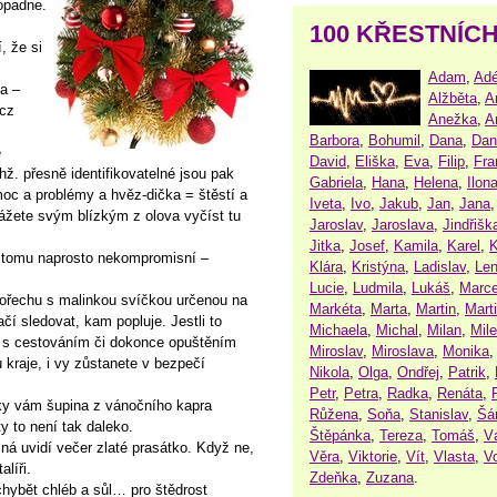
dopadne.
100 KŘESTNÍC
, že si
Adam
,
Adé
va –
Alžběta
,
A
.cz
Anežka
,
A
Barbora
,
Bohumil
,
Dana
,
Dan
ě
David
,
Eliška
,
Eva
,
Filip
,
Fra
hž. přesně identifikovatelné jsou pak
Gabriela
,
Hana
,
Helena
,
Ilon
emoc a problémy a hvěz-dička = štěstí a
Iveta
,
Ivo
,
Jakub
,
Jan
,
Jana
kážete svým blízkým z olova vyčíst tu
Jaroslav
,
Jaroslava
,
Jindřišk
Jitka
,
Josef
,
Kamila
,
Karel
,
K
ti tomu naprosto nekompromisní –
Klára
,
Kristýna
,
Ladislav
,
Le
Lucie
,
Ludmila
,
Lukáš
,
Marce
 ořechu s malinkou svíčkou určenou na
Markéta
,
Marta
,
Martin
,
Mart
čí sledovat, kam popluje. Jestli to
Michaela
,
Michal
,
Milan
,
Mil
e s cestováním či dokonce opuštěním
Miroslav
,
Miroslava
,
Monika
 kraje, i vy zůstanete v bezpečí
Nikola
,
Olga
,
Ondřej
,
Patrik
,
Petr
,
Petra
,
Radka
,
Renáta
,
ky vám šupina z vánočního kapra
Růžena
,
Soňa
,
Stanislav
,
Šá
y to není tak daleko.
Štěpánka
,
Tereza
,
Tomáš
,
V
ná uvidí večer zlaté prasátko. Když ne,
Věra
,
Viktorie
,
Vít
,
Vlasta
,
V
líři.
Zdeňka
,
Zuzana
.
hybět chléb a sůl… pro štědrost