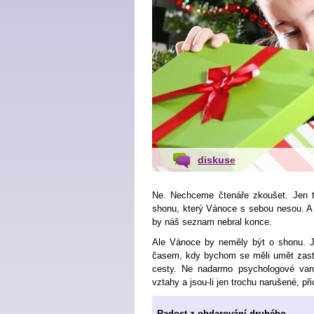
diskuse
Ne. Nechceme čtenáře zkoušet. Jen t
shonu, který Vánoce s sebou nesou. A že
by náš seznam nebral konce.
Ale Vánoce by neměly být o shonu. J
časem, kdy bychom se měli umět zasta
cesty. Ne nadarmo psychologové varu
vztahy a jsou-li jen trochu narušené, při
Radost z obdarování druhého