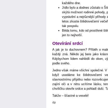
každého dne.
Jídlo bylo a dodnes zůstalo o Š
skýtá možnost rodinné pohody, p
vyprávění a nejrůznější příhody
letos zkuste štědrovečerní večeři
tak pospolu.
Běda tomu, kdo od prostřené ště
jen to nejhorší.
Otevírání srdcí
A jak je to duchovnem? Příběh o malé
každý zná. Někdo jej bere jako krásno
Kdybychom lidem nahlédli do oken, zji
podle svého.
Jedno však máme všichni společné. V urč
když usedáme ke štědrovečerní ve
slavnostnímu přípitku nebo rozsvěcuj
zajíní oči a v nitru ucítíme lásku, te
chviličku otevře srdce a pohladí duši. Ta
Takže – šťastné a veselé!
dp