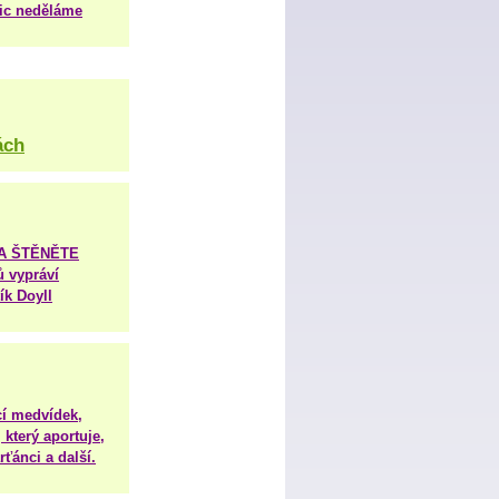
nic neděláme
ách
TA ŠTĚNĚTE
ů vypráví
ík Doyll
í medvídek,
 který aportuje,
ťánci a další.