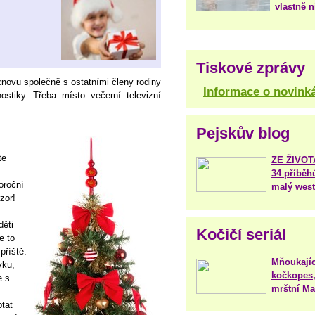
vlastně 
Tiskové zprávy
 znovu společně s ostatními členy rodiny
Informace o novink
ostiky. Třeba místo večerní televizní
Pejskův blog
te
ZE ŽIVO
34 příběh
oroční
malý west
zor!
děti
Kočičí seriál
e to
příště.
Mňoukajíc
vku,
kočkopes,
e s
mrštní Mar
tat