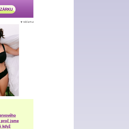
AZÁRKU
nervového
 proč jsme
i když