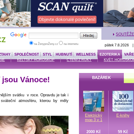
SOUTĚŽ
na ŽenyproŽeny.cz
na internetu
pátek 7.8.2026 
ZTAHY
SPOLEČNOST
STYL
HUBNUTÍ
WELLNESS
EZOTERIKA
VAŘE
IE
KELTSKÝ HOROSKOP
ČTENÍ Z RUKY
KVĚT. HOROSKO
 jsou Vánoce!
BAZÁREK
nějším svátku v roce. Opravdu je tak i
sváteční atmosféru, kterou by měly
Elektrický
E-knihy
mop 3 v 1
2000 Kč
59 Kč