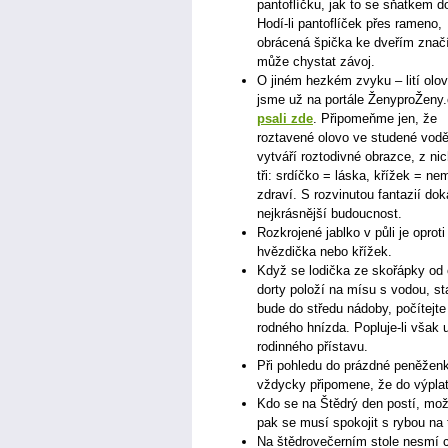
pantoflíčku, jak to se sňatkem 
Hodí-li pantoflíček přes rameno,
obrácená špička ke dveřím značí
může chystat závoj.
O jiném hezkém zvyku – lití olo
jsme už na portále ŽenyproŽeny
psali zde
. Připomeňme jen, že
roztavené olovo ve studené vod
vytváří roztodivné obrazce, z nic
tři: srdíčko = láska, křížek = n
zdraví. S rozvinutou fantazií do
nejkrásnější budoucnost.
Rozkrojené jablko v půli je opro
hvězdička nebo křížek.
Když se lodička ze skořápky od
dorty položí na mísu s vodou, sta
bude do středu nádoby, počítejt
rodného hnízda. Popluje-li však u
rodinného přístavu.
Při pohledu do prázdné peněžen
vždycky připomene, že do výplat
Kdo se na Štědrý den postí, mož
pak se musí spokojit s rybou na ta
Na štědrovečerním stole nesmí c