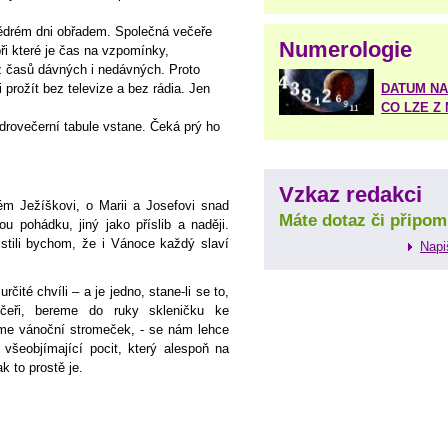
tědrém dni obřadem. Společná večeře
Numerologie
ři které je čas na vzpomínky,
 z časů dávných i nedávných. Proto
 prožít bez televize a bez rádia. Jen
DATUM NA
CO LZE Z
drovečerní tabule vstane. Čeká prý ho
Vzkaz redakci
m Ježíškovi, o Marii a Josefovi snad
Máte dotaz či připom
u pohádku, jiný jako příslib a naději.
stili bychom, že i Vánoce každý slaví
Napi
ité chvíli – a je jedno, stane-li se to,
čeři, bereme do ruky skleničku ke
eme vánoční stromeček, - se nám lehce
n všeobjímající pocit, který alespoň na
k to prostě je.