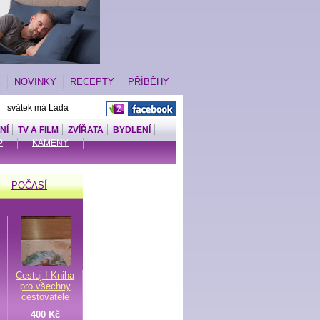
E
NOVINKY
RECEPTY
PŘÍBĚHY
| svátek má Lada
NÍ
TV A FILM
ZVÍŘATA
BYDLENÍ
P
KAMENY
POČASÍ
Cestuj ! Kniha
pro všechny
cestovatele
400 Kč