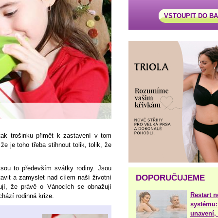
VSTOUPIT DO B
ak trošinku přimět k zastavení v tom
 je toho třeba stihnout tolik, tolik, že
sou to především svátky rodiny. Jsou
DOPORUČUJEME
vit a zamyslet nad cílem naší životní
jí, že právě o Vánocích se obnažují
Restart 
chází rodinná krize.
systému:
unavení, 