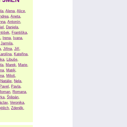
la
,
Alena
,
Alice
,
ndrea
,
Aneta
,
nna
,
Antonín
,
iel
,
Daniela
,
ntišek
,
Františka
,
a
,
Irena
,
Ivana
,
,
Jarmila
,
a
,
Jiřina
,
Jiří
,
arolína
,
Kateřina
,
nka
,
Libuše
,
la
,
Marek
,
Marie
,
ina
,
Matěj
,
ena
,
Miloš
,
,
Natálie
,
Nela
,
Pavel
,
Pavla
,
Roman
,
Romana
,
rka
,
Štěpán
,
áclav
,
Veronika
,
ojtěch
,
Zdeněk
,