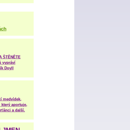
ách
TA ŠTĚNĚTE
ů vypráví
ík Doyll
í medvídek,
 který aportuje,
ťánci a další.
H JMEN