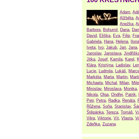
Adam
,
Adé
Alžběta
,
A
Anežka
,
A
Barbora
,
Bohumil
,
Dana
,
Dan
David
,
Eliška
,
Eva
,
Filip
,
Fra
Gabriela
,
Hana
,
Helena
,
Ilon
Iveta
,
Ivo
,
Jakub
,
Jan
,
Jana
Jaroslav
,
Jaroslava
,
Jindřišk
Jitka
,
Josef
,
Kamila
,
Karel
,
K
Klára
,
Kristýna
,
Ladislav
,
Le
Lucie
,
Ludmila
,
Lukáš
,
Marce
Markéta
,
Marta
,
Martin
,
Mart
Michaela
,
Michal
,
Milan
,
Mil
Miroslav
,
Miroslava
,
Monika
Nikola
,
Olga
,
Ondřej
,
Patrik
,
Petr
,
Petra
,
Radka
,
Renáta
,
Růžena
,
Soňa
,
Stanislav
,
Šá
Štěpánka
,
Tereza
,
Tomáš
,
V
Věra
,
Viktorie
,
Vít
,
Vlasta
,
V
Zdeňka
,
Zuzana
.