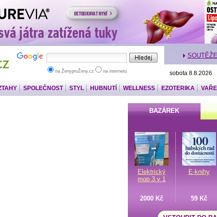
SOUTĚŽ
na ŽenyproŽeny.cz
na internetu
sobota 8.8.2026
ZTAHY
SPOLEČNOST
STYL
HUBNUTÍ
WELLNESS
EZOTERIKA
VAŘE
BAZÁREK
Elektrický
E-knihy
mop 3 v 1
2000 Kč
59 Kč