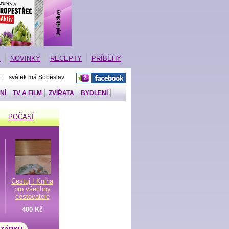
E
NOVINKY
RECEPTY
PŘÍBĚHY
 | svátek má Soběslav
NÍ
TV A FILM
ZVÍŘATA
BYDLENÍ
POČASÍ
Cestuj ! Kniha
pro všechny
cestovatele
400 Kč