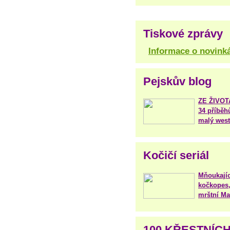
Tiskové zprávy
Informace o novink
Pejskův blog
ZE ŽIVO
34 příběh
malý west
Kočičí seriál
Mňoukajíc
kočkopes,
mrštní Mar
100 KŘESTNÍC