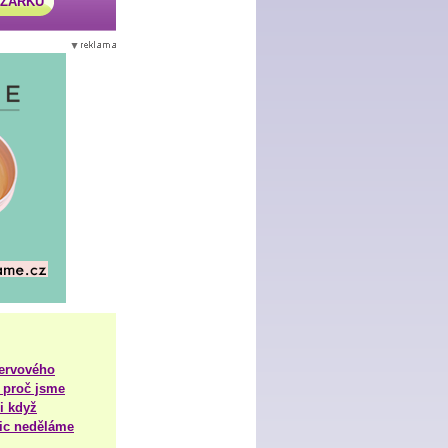
AZÁRKU
nervového
 proč jsme
i když
nic neděláme