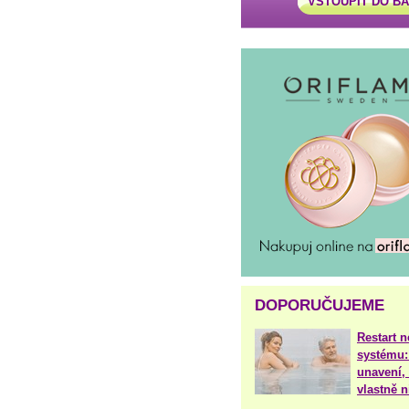
VSTOUPIT DO B
DOPORUČUJEME
Restart 
systému:
unavení, 
vlastně 