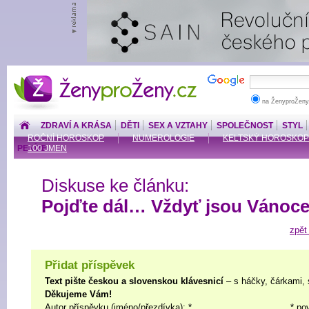
ŽenyproŽeny.cz
na ŽenyproŽeny
ZDRAVÍ A KRÁSA
DĚTI
SEX A VZTAHY
SPOLEČNOST
STYL
ROČNÍ HOROSKOP
NUMEROLOGIE
KELTSKÝ HOROSKOP
PENÍZE
100 JMEN
Diskuse ke článku:
Pojďte dál… Vždyť jsou Vánoce
zpět
Přidat příspěvek
Text pište českou a slovenskou klávesnicí
– s háčky, čárkami, 
Děkujeme Vám!
Autor příspěvku (jméno/přezdívka): *
* po