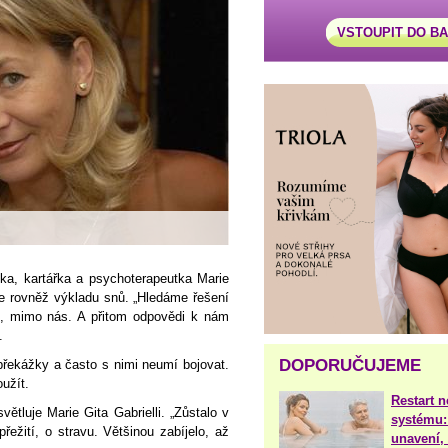
VSTOUPIT DO B
a, kartářka a psychoterapeutka Marie
uje rovněž výkladu snů. „Hledáme řešení
u, mimo nás. A přitom odpovědi k nám
.
DOPORUČUJEME
překážky a často s nimi neumí bojovat.
oužít.
Restart 
ětluje Marie Gita Gabrielli. „Zůstalo v
systému:
přežití, o stravu. Většinou zabíjelo, až
unavení, 