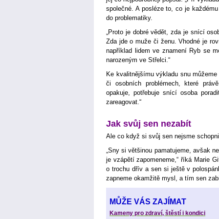
společné. A posléze to, co je každému 
do problematiky.
„Proto je dobré vědět, zda je snící oso
Zda jde o muže či ženu. Vhodné je rov
například lidem ve znamení Ryb se mo
narozeným ve Střelci.“
Ke kvalitnějšímu výkladu snu můžeme p
či osobních problémech, které práv
opakuje, potřebuje snící osoba porad
zareagovat.“
Jak svůj sen nezabít
Ale co když si svůj sen nejsme schopni
„Sny si většinou pamatujeme, avšak ne
je vzápětí zapomeneme,“ říká Marie Git
o trochu dřív a sen si ještě v polosp
zapneme okamžitě mysl, a tím sen zab
MŮŽE VÁS ZAJÍMAT
Kameny pro zdraví, štěstí i kondici