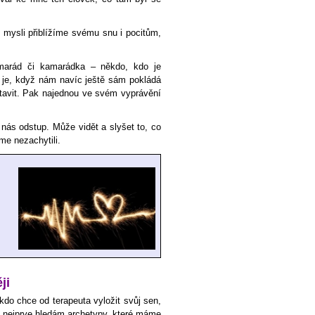
 mysli přiblížíme svému snu i pocitům,
amarád či kamarádka – někdo, kdo je
 je, když nám navíc ještě sám pokládá
stavit. Pak najednou ve svém vyprávění
nás odstup. Může vidět a slyšet to, co
me nezachytili.
ji
 kdo chce od terapeuta vyložit svůj sen,
du nejprve hledám archetypy, které máme