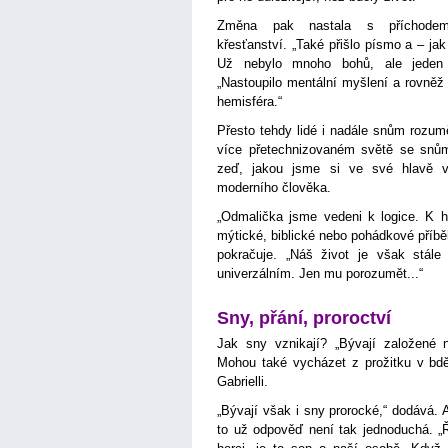
Změna pak nastala s příchode
křesťanství. „Také přišlo písmo a – jak
Už nebylo mnoho bohů, ale jeden B
„Nastoupilo mentální myšlení a rovněž
hemisféra.“
Přesto tehdy lidé i nadále snům rozumě
více přetechnizovaném světě se sn
zeď, jakou jsme si ve své hlavě vyt
moderního člověka.
„Odmalička jsme vedeni k logice. K
mýtické, biblické nebo pohádkové příbě
pokračuje. „Náš život je však stále
univerzálním. Jen mu porozumět...“
Sny, přání, proroctví
Jak sny vznikají? „Bývají založené 
Mohou také vycházet z prožitku v bdě
Gabrielli.
„Bývají však i sny prorocké,“ dodává.
to už odpověď není tak jednoduchá. „Ř