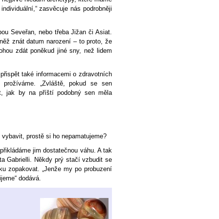
individuální,“ zasvěcuje nás podrobněji
bou Seveřan, nebo třeba Jižan či Asiat.
něž znát datum narození – to proto, že
hou zdát poněkud jiné sny, než lidem
řispět také informacemi o zdravotních
ě prožíváme. „Zvláště, pokud se sen
it, jak by na příští podobný sen měla
 vybavit, prostě si ho nepamatujeme?
přikládáme jim dostatečnou váhu. A tak
a Gabrielli. Někdy prý stačí vzbudit se
ánku zopakovat. „Jenže my po probuzení
ijeme“ dodává.