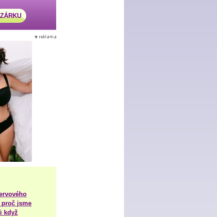
AZÁRKU
nervového
 proč jsme
i když