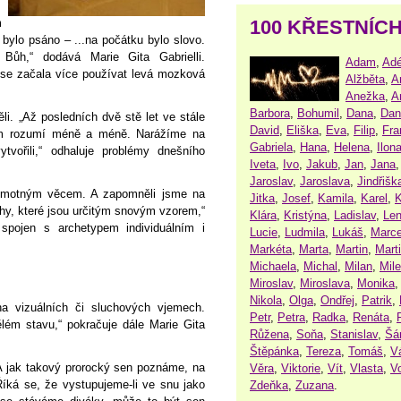
100 KŘESTNÍC
m
 bylo psáno – ...na počátku bylo slovo.
ůh,“ dodává Marie Gita Gabrielli.
Adam
,
Adé
 se začala více používat levá mozková
Alžběta
,
A
Anežka
,
A
Barbora
,
Bohumil
,
Dana
,
Dan
li. „Až posledních dvě stě let ve stále
David
,
Eliška
,
Eva
,
Filip
,
Fra
ům rozumí méně a méně. Narážíme na
Gabriela
,
Hana
,
Helena
,
Ilon
vořili,“ odhaluje problémy dnešního
Iveta
,
Ivo
,
Jakub
,
Jan
,
Jana
Jaroslav
,
Jaroslava
,
Jindřišk
 hmotným věcem. A zapomněli jsme na
Jitka
,
Josef
,
Kamila
,
Karel
,
K
hy, které jsou určitým snovým vzorem,“
Klára
,
Kristýna
,
Ladislav
,
Le
 spojen s archetypem individuálním i
Lucie
,
Ludmila
,
Lukáš
,
Marce
Markéta
,
Marta
,
Martin
,
Mart
Michaela
,
Michal
,
Milan
,
Mil
Miroslav
,
Miroslava
,
Monika
Nikola
,
Olga
,
Ondřej
,
Patrik
,
na vizuálních či sluchových vjemech.
Petr
,
Petra
,
Radka
,
Renáta
,
lém stavu,“ pokračuje dále Marie Gita
Růžena
,
Soňa
,
Stanislav
,
Šá
Štěpánka
,
Tereza
,
Tomáš
,
V
 A jak takový prorocký sen poznáme, na
Věra
,
Viktorie
,
Vít
,
Vlasta
,
V
íká se, že vystupujeme-li ve snu jako
Zdeňka
,
Zuzana
.