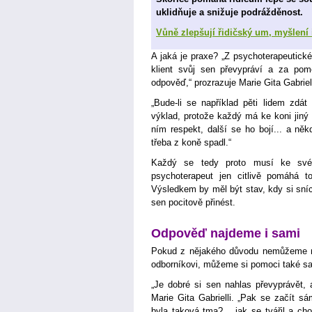
uklidňuje a snižuje podrážděnost.
Vůně zlepšují řidičský um, myšlení 
A jaká je praxe? „Z psychoterapeutické
klient svůj sen převypráví a za pom
odpověď,“ prozrazuje Marie Gita Gabriell
„Bude-li se například pěti lidem zdá
výklad, protože každý má ke koni jiný
ním respekt, další se ho bojí... a n
třeba z koně spadl.“
Každý se tedy proto musí ke svému
psychoterapeut jen citlivě pomáhá t
Výsledkem by měl být stav, kdy si sní
sen pocitově přinést.
Odpověď najdeme i sami
Pokud z nějakého důvodu nemůžeme n
odborníkovi, můžeme si pomoci také s
„Je dobré si sen nahlas převyprávět, 
Marie Gita Gabrielli. „Pak se začít sá
byla taková tma?... jak se tvářil a c