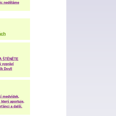
nic neděláme
ách
TA ŠTĚNĚTE
ů vypráví
ík Doyll
í medvídek,
 který aportuje,
ťánci a další.