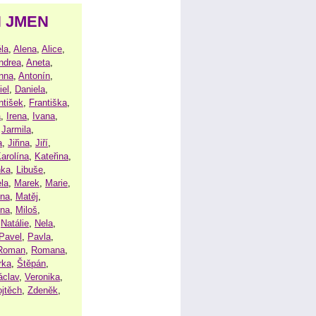
H JMEN
la
,
Alena
,
Alice
,
ndrea
,
Aneta
,
nna
,
Antonín
,
iel
,
Daniela
,
ntišek
,
Františka
,
a
,
Irena
,
Ivana
,
,
Jarmila
,
a
,
Jiřina
,
Jiří
,
arolína
,
Kateřina
,
nka
,
Libuše
,
la
,
Marek
,
Marie
,
ina
,
Matěj
,
ena
,
Miloš
,
,
Natálie
,
Nela
,
Pavel
,
Pavla
,
Roman
,
Romana
,
rka
,
Štěpán
,
áclav
,
Veronika
,
ojtěch
,
Zdeněk
,