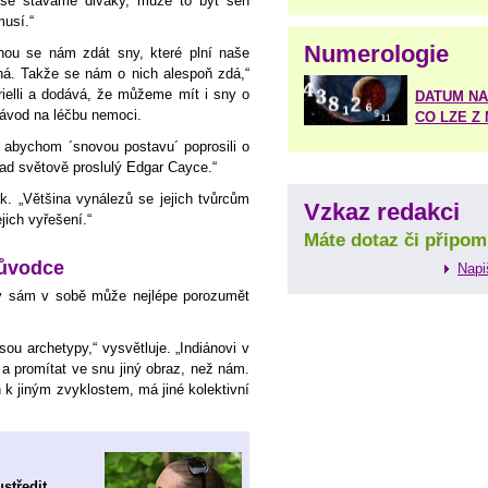
 se stáváme diváky, může to být sen
musí.“
Numerologie
ohou se nám zdát sny, které plní naše
elná. Takže se nám o nich alespoň zdá,“
brielli a dodává, že můžeme mít i sny o
DATUM NA
ávod na léčbu nemoci.
CO LZE Z
, abychom ´snovou postavu´ poprosili o
lad světově proslulý Edgar Cayce.“
. „Většina vynálezů se jejich tvůrcům
Vzkaz redakci
jich vyřešení.“
Máte dotaz či připom
růvodce
Napi
dý sám v sobě může nejlépe porozumět
sou archetypy,“ vysvětluje. „Indiánovi v
a promítat ve snu jiný obraz, než nám.
en k jiným zvyklostem, má jiné kolektivní
středit,