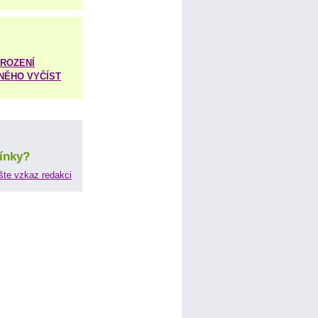
ROZENÍ
 NĚHO VYČÍST
ínky?
šte vzkaz redakci