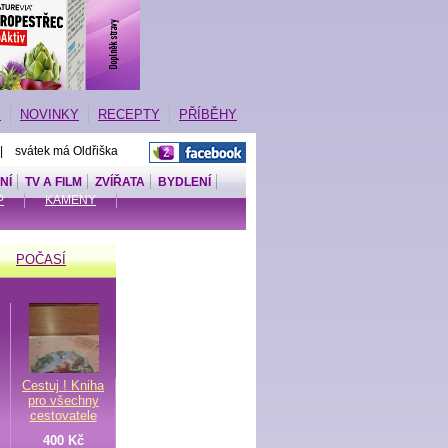
E
NOVINKY
RECEPTY
PŘÍBĚHY
 | svátek má Oldřiška
NÍ
TV A FILM
ZVÍŘATA
BYDLENÍ
P
KAMENY
POČASÍ
Cestuj ! Kniha
pro všechny
cestovatele
400 Kč