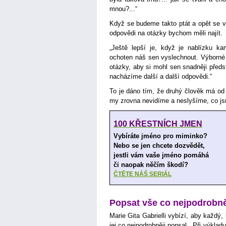
mnou?...“
Když se budeme takto ptát a opět se v
odpovědi na otázky bychom měli najít.
„Ještě lepší je, když je nablízku k
ochoten náš sen vyslechnout. Výborné
otázky, aby si mohl sen snadněji před
nacházíme další a další odpovědi.“
To je dáno tím, že druhý člověk má od 
my zrovna nevidíme a neslyšíme, co js
100 KŘESTNÍCH JMEN
Vybíráte jméno pro miminko?
Nebo se jen chcete dozvědět,
jestli vám vaše jméno pomáhá
či naopak něčím škodí?
ČTĚTE NÁŠ SERIÁL
Popsat vše co nejpodrobně
Marie Gita Gabrielli vybízí, aby každý,
jej co nejpodrobněji popsal. „Při výkla