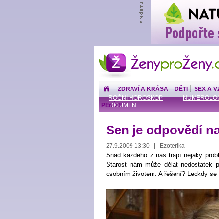
ŽenyproŽeny.cz
ZDRAVÍ A KRÁSA
DĚTI
SEX A V
ROČNÍ HOROSKOP
NUMEROLOG
PENÍZE
100 JMEN
Sen je odpovědí na
27.9.2009 13:30 | Ezoterika
Snad každého z nás trápí nějaký probl
Starost nám může dělat nedostatek p
osobním životem. A řešení? Leckdy se 