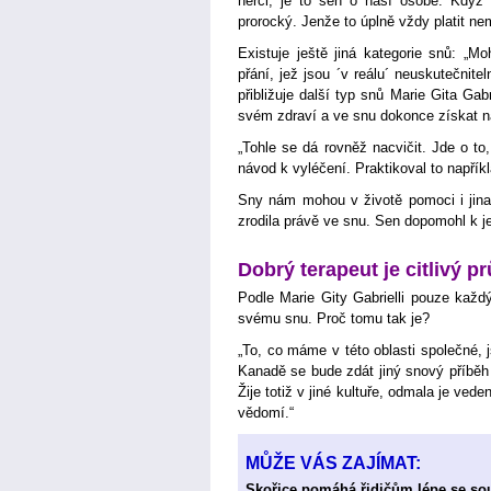
herci, je to sen o naší osobě. Když
prorocký. Jenže to úplně vždy platit ne
Existuje ještě jiná kategorie snů: „M
přání, jež jsou ´v reálu´ neuskutečnit
přibližuje další typ snů Marie Gita Ga
svém zdraví a ve snu dokonce získat n
„Tohle se dá rovněž nacvičit. Jde o to
návod k vyléčení. Praktikoval to napřík
Sny nám mohou v životě pomoci i jinak
zrodila právě ve snu. Sen dopomohl k je
Dobrý terapeut je citlivý p
Podle Marie Gity Gabrielli pouze kaž
svému snu. Proč tomu tak je?
„To, co máme v této oblasti společné, j
Kanadě se bude zdát jiný snový příběh 
Žije totiž v jiné kultuře, odmala je ved
vědomí.“
MŮŽE VÁS ZAJÍMAT:
Skořice pomáhá řidičům lépe se sou