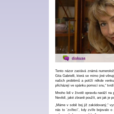
diskuse
Tento názor zastává známá numeroložk
Gita Gabrielli, která se mimo jiné věn
našich problémů a potíží někde venk
přicházejí ve spánku pomocí snu,“ tvrdí
Mnoho lidí v životě opravdu naráží na 
Nevědí, jaké zbraně použít, ani jak je p
„Máme v sobě boj již zakódovaný,“ vysv
nás to ´zvířecí´, kdy zvíře bojovalo o 