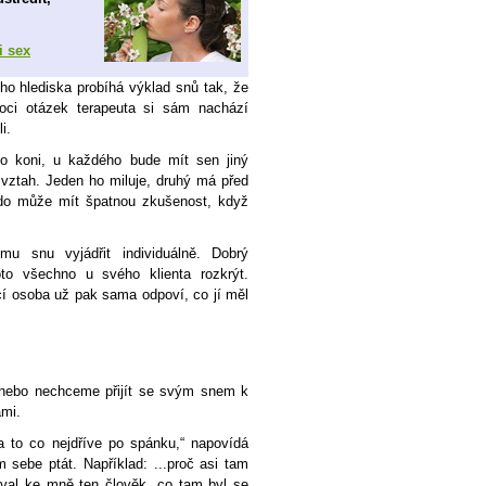
i sex
ho hlediska probíhá výklad snů tak, že
oci otázek terapeuta si sám nachází
i.
t o koni, u každého bude mít sen jiný
 vztah. Jeden ho miluje, druhý má před
ěkdo může mít špatnou zkušenost, když
 snu vyjádřit individuálně. Dobrý
oto všechno u svého klienta rozkrýt.
cí osoba už pak sama odpoví, co jí měl
ebo nechceme přijít se svým snem k
ami.
a to co nejdříve po spánku,“ napovídá
m sebe ptát. Například: ...proč asi tam
hoval ke mně ten člověk, co tam byl se