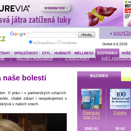
SOUTĚŽ
na ŽenyproŽeny.cz
na internetu
čtvrtek 6.8.2026
ZTAHY
SPOLEČNOST
STYL
HUBNUTÍ
WELLNESS
EZOTERIKA
VAŘE
IE
KELTSKÝ HOROSKOP
ČTENÍ Z RUKY
KVĚT. HOROSKO
 naše bolesti
BAZÁREK
ém. V práci i v partnerských vztazích.
eněz, chabé zdraví i nespokojenost s
skrývá v našich snech.
Elektrický
E-knihy
mop 3 v 1
2000 Kč
59 Kč