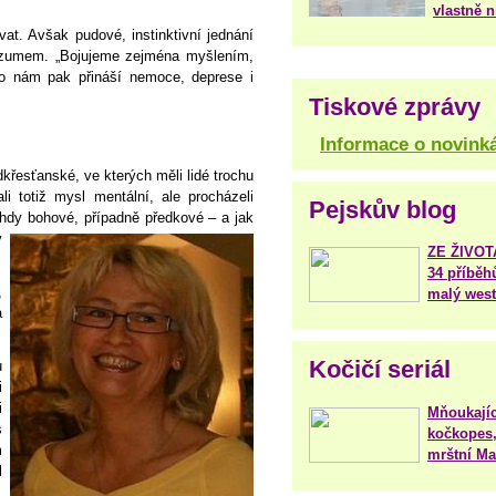
vlastně 
vat. Avšak pudové, instinktivní jednání
rozumem. „Bojujeme zejména myšlením,
 nám pak přináší nemoce, deprese i
Tiskové zprávy
Informace o novink
dkřesťanské, ve kterých měli lidé trochu
i totiž mysl mentální, ale procházeli
Pejskův blog
hdy bohové, případně předkové – a jak
v
ZE ŽIVO
34 příběh
,
malý west
a
Kočičí seriál
u
i
i
Mňoukajíc
s
kočkopes,
m
mrštní Mar
l