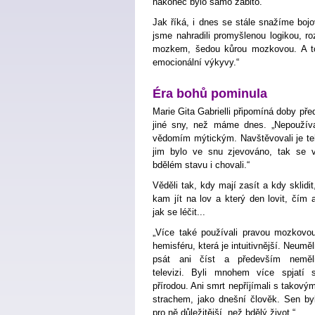
nakonec bylo samo zabito.“
Jak říká, i dnes se stále snažíme bojo
jsme nahradili promyšlenou logikou, 
mozkem, šedou kůrou mozkovou. A to
emocionální výkyvy.“
Éra bohů pominula
Marie Gita Gabrielli připomíná doby pře
jiné sny, než máme dnes. „Nepoužíval
vědomím mýtickým. Navštěvovali je te
jim
bylo ve snu zjevováno, tak se 
bdělém stavu i chovali.“
Věděli tak, kdy mají zasít a kdy sklidit
kam jít na lov a který den lovit, čím 
jak se léčit...
„Více také používali pravou mozkovo
hemisféru, která je intuitivnější. Neuměl
psát ani číst a především neměl
televizi. Byli mnohem více spjatí 
přírodou. Ani smrt nepříjímali s takový
strachem, jako dnešní člověk. Sen by
pro ně důležitější, než bdělý život.“