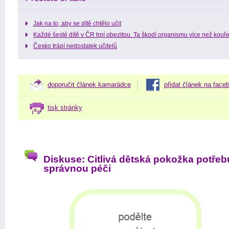
Jak na to, aby se dítě chtělo učit
Každé šesté dítě v ČR trpí obezitou. Ta škodí organismu více než kouř
Česko trápí nedostatek učitelů
doporučit článek kamarádce
přidat článek na face
tisk stránky
Diskuse: Citlivá dětská pokožka potřeb
správnou péči