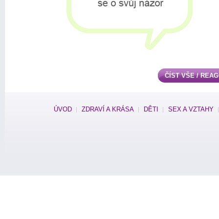
ČÍST VŠE / REA
ÚVOD
ZDRAVÍ A KRÁSA
DĚTI
SEX A VZTAHY