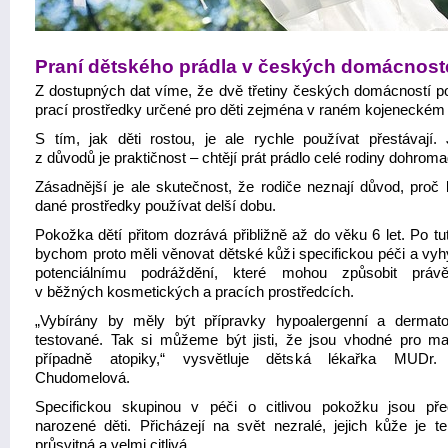
Praní dětského prádla v českých domácnos
Z dostupných dat víme, že dvě třetiny českých domácností po
prací prostředky určené pro děti zejména v raném kojeneckém
S tím, jak děti rostou, je ale rychle používat přestávají.
z důvodů je praktičnost – chtějí prát prádlo celé rodiny dohroma
Zásadnější je ale skutečnost, že rodiče neznají důvod, proč 
dané prostředky používat delší dobu.
Pokožka dětí přitom dozrává přibližně až do věku 6 let. Po tu
bychom proto měli věnovat dětské kůži specifickou péči a vyh
potenciálnímu podráždění, které mohou způsobit právě
v běžných kosmetických a pracích prostředcích.
„Vybírány by měly být přípravky hypoalergenní a dermato
testované. Tak si můžeme být jisti, že jsou vhodné pro mal
případně atopiky,“ vysvětluje dětská lékařka MUDr.
Chudomelová.
Specifickou skupinou v péči o citlivou pokožku jsou př
narozené děti. Přicházejí na svět nezralé, jejich kůže je t
průsvitná a velmi citlivá.