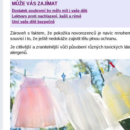
MŮŽE VÁS ZAJÍMAT
Dostatek soukromí by měly mít i vaše děti
Lektvary proti nachlazení, kašli a rýmě
Umí vaše dítě bezpečně
Zároveň s faktem, že pokožka novorozenců je navíc mnohem
souvisí i to, že ještě nedokáže zajistit tělu plnou ochranu.
Je citlivější a zranitelnější vůči působení různých toxických lá
alergenů.