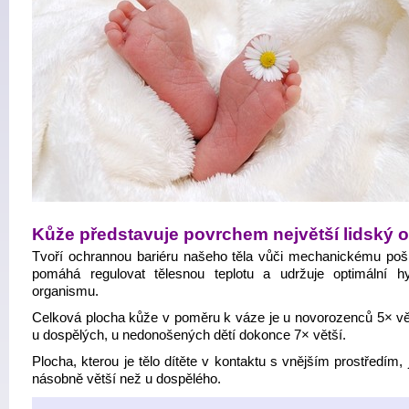
Kůže představuje povrchem největší lidský 
Tvoří ochrannou bariéru našeho těla vůči mechanickému poš
pomáhá regulovat tělesnou teplotu a udržuje optimální hy
organismu.
Celková plocha kůže v poměru k váze je u novorozenců 5× vě
u dospělých, u nedonošených dětí dokonce 7× větší.
Plocha, kterou je tělo dítěte v kontaktu s vnějším prostředím, 
násobně větší než u dospělého.