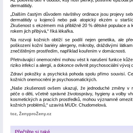
Až polovinu dětí v období, kdy nosí plenky, postihne epizoda 
dermatitidy.
„Dalším častým důvodem návštěvy ordinace jsou projevy seb
dermatitidy u kojenců nebo pak atopický ekzém u staršíc
Zkušenost s ekzémem má přibližně 20 % dětské populace a
rokem jich přibývá,“ říká lékařka.
Na rozvoji kožních obtíží se podílí nejen genetika, ale př
poškození kožní bariéry alergeny, mikroby, dráždivými látkami
znečištěným prostředím, například kouřením v domácnosti.
Přetrvávající onemocnění mohou vést k narušení funkce kůže,
riziko infekcí a alergií, a dokonce ovlivnit psychosociální vývoj d
Zdraví pokožky a psychická pohoda spolu přímo souvisí. Ce
kožních onemocnění je psychosomatických.
„Naše zkušenosti ovšem ukazují, že jednoduché změny v r
péče o děti, včetně správné životosprávy, hygieny a volby v
kosmetických a pracích prostředků, mohou významně omezit
kožních problémů,“ uzavírá MUDr. Chudomelová.
toz, ŽenyproŽeny.cz
Přečtěte si také