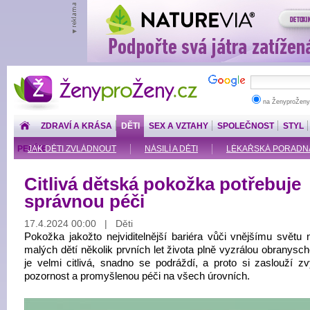
ŽenyproŽeny.cz
na ŽenyproŽeny
ZDRAVÍ A KRÁSA
DĚTI
SEX A VZTAHY
SPOLEČNOST
STYL
PENÍZE
JAK DĚTI ZVLÁDNOUT
NÁSILÍ A DĚTI
LÉKAŘSKÁ PORADNA: O
Citlivá dětská pokožka potřebuje
správnou péči
17.4.2024 00:00 | Děti
Pokožka jakožto nejviditelnější bariéra vůči vnějšímu světu
malých dětí několik prvních let života plně vyzrálou obranysc
je velmi citlivá, snadno se podráždí, a proto si zaslouží z
pozornost a promyšlenou péči na všech úrovních.