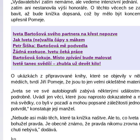
„Vydavatelství zatím nemáme, ale vedeme intenzivní jednání. I
zatím ani nestanovila výši honoráře. O těchto věcech se 
bavit, až bude knížka dopsaná, což by mělo být koncem
upřesnil Pomeje.
Iveta Bartošová svého partnera na křest nepozve
Jak Iveta (ne)vařila čápy s mákem
Petr Šiška: Bartošová mě podvedla
Žádná exekuce, Ivetu čeká práce
Bartošová šokuje. Místo zpívání bude malovat
Ivetě tanec svědčí – zhubla už devět kilo!
O ukázkách z připravované knihy, které se objevily v ně
médiích, tvrdí Jiří Pomeje, že jsou to jen velmi okleštěné materi
„Iveta se ve své autobiografii zabývá některými událostm
podrobně. Uvádí jen věci, které jsou naprosto dokazatelné a n
má svědky, co byli v pozadí a mohou popsané záležitosti jedn
potvrdit,“ konstatuje její manžel.
„Nebude asi málo těch, které ta knížka naštve. Ale to, co Iveta 
bohužel pravda. Je obecně známo, že pravda nikomu zrovna
chuti nebývá," dodává.
ko