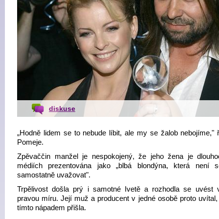
diskuse
„Hodně lidem se to nebude líbit, ale my se žalob nebojíme," ř
Pomeje.
Zpěvaččin manžel je nespokojený, že jeho žena je dlouh
médiích prezentována jako „blbá blondýna, která není 
samostatně uvažovat".
Trpělivost došla prý i samotné Ivetě a rozhodla se uvést 
pravou míru. Její muž a producent v jedné osobě proto uvítal,
tímto nápadem přišla.