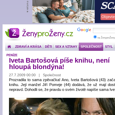
ŽenyproŽeny.cz
na ŽenyproŽeny
ZDRAVÍ A KRÁSA
DĚTI
SEX A VZTAHY
SPOLEČNOST
STYL
PENÍZE
Iveta Bartošová píše knihu, není
hloupá blondýna!
27.7.2009 00:00 | Společnost
Prozradila to sama zpěvačka! Ano, Iveta Bartošová (43) zača
knihu. Její manžel Jiří Pomeje (44) dodává, že už mají dos
nepravd. Dohodli se, že pravdu o svém životě napíše sama Ive