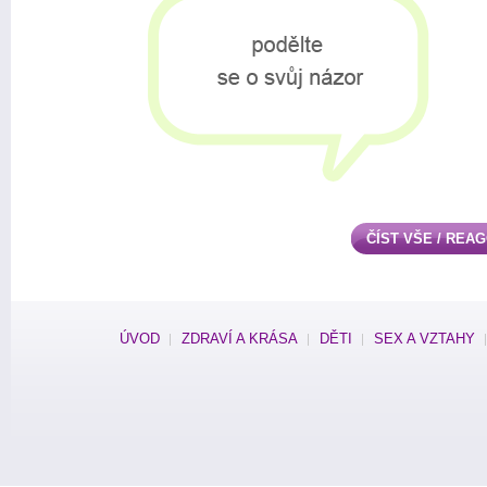
ČÍST VŠE / REA
ÚVOD
ZDRAVÍ A KRÁSA
DĚTI
SEX A VZTAHY