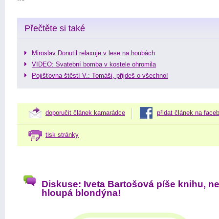
Přečtěte si také
Miroslav Donutil relaxuje v lese na houbách
VIDEO: Svatební bomba v kostele ohromila
Pojišťovna štěstí V.: Tomáši, přijdeš o všechno!
doporučit článek kamarádce
přidat článek na face
tisk stránky
Diskuse: Iveta Bartošová píše knihu, ne
hloupá blondýna!