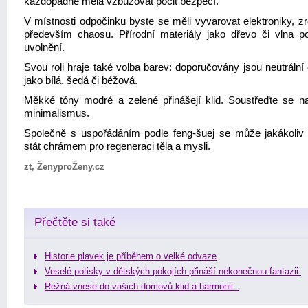
každopádně měla vzbuzovat pocit bezpečí.
V místnosti odpočinku byste se měli vyvarovat elektroniky, zr
především chaosu. Přírodní materiály jako dřevo či vlna po
uvolnění.
Svou roli hraje také volba barev: doporučovány jsou neutrální
jako bílá, šedá či béžová.
Měkké tóny modré a zelené přinášejí klid. Soustřeďte se na
minimalismus.
Společně s uspořádáním podle feng-šuej se může jakákoliv 
stát chrámem pro regeneraci těla a mysli.
zt, ŽenyproŽeny.cz
Přečtěte si také
Historie plavek je příběhem o velké odvaze
Veselé potisky v dětských pokojích přináší nekonečnou fantazii
Režná vnese do vašich domovů klid a harmonii