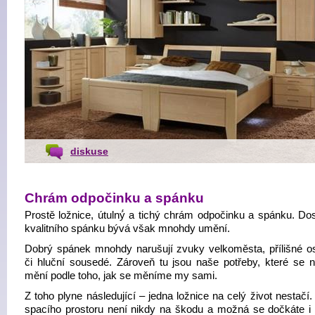
diskuse
Chrám odpočinku a spánku
Prostě ložnice, útulný́ a tichý chrám odpočinku a spánku. Do
kvalitního spánku bývá však mnohdy umění.
Dobrý spánek mnohdy narušují zvuky velkoměsta, přílišné os
či hluční sousedé. Zároveň tu jsou naše potřeby, které se n
mění podle toho, jak se měníme my sami.
Z toho plyne následující – jedna ložnice na celý život nestač
spacího prostoru není nikdy na škodu a možná se dočkáte i 