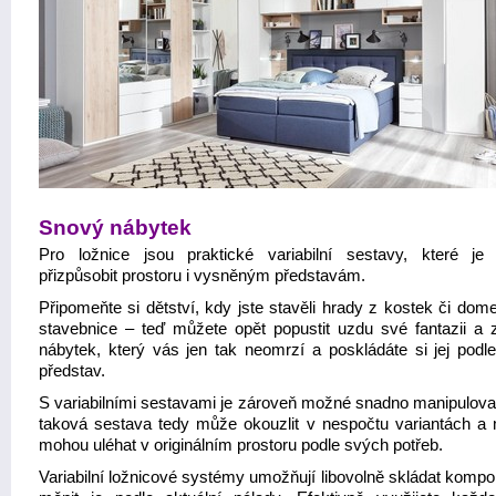
Snový nábytek
Pro ložnice jsou praktické variabilní sestavy, které j
přizpůsobit prostoru i vysněným představám.
Připomeňte si dětství, kdy jste stavěli hrady z kostek či dom
stavebnice – teď můžete opět popustit uzdu své fantazii a zv
nábytek, který vás jen tak neomrzí a poskládáte si jej podl
představ.
S variabilními sestavami je zároveň možné snadno manipulovat
taková sestava tedy může okouzlit v nespočtu variantách a m
mohou uléhat v originálním prostoru podle svých potřeb.
Variabilní ložnicové systémy umožňují libovolně skládat kompo