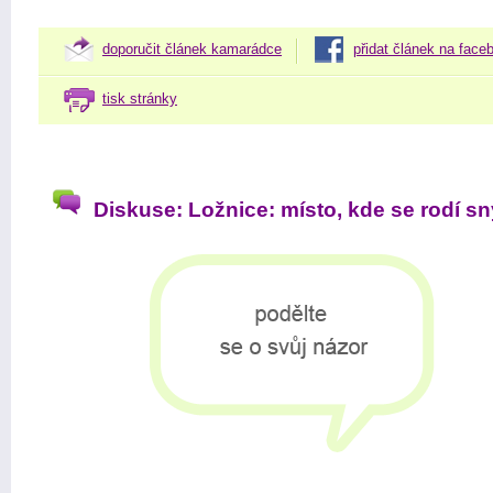
doporučit článek kamarádce
přidat článek na face
tisk stránky
Diskuse: Ložnice: místo, kde se rodí sn