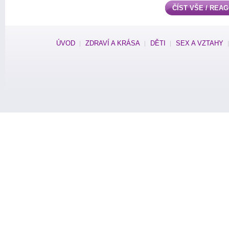
ČÍST VŠE / REA
ÚVOD
ZDRAVÍ A KRÁSA
DĚTI
SEX A VZTAHY