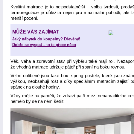
Kvalitní matrace je to nejpodstatnější – volba tvrdosti, prody
termoregulace je důležitá nejen pro maximální pohodlí, ale t
menší pocení.
MŮŽE VÁS ZAJÍMAT
Jaký nábytek do koupelny? Dřevěný!
Dobře se vyspat – to je přece něco
Věk, váha a zdravotní stav při výběru také hrají roli. Nezapo
že vhodná matrace udržuje páteř při spaní na boku rovnou.
Velmi oblíbené jsou také box- spring postele, které jsou zná
výškou, neobsahují rošt a díky speciálním matracím zajistí p
spánek na dlouhé hodiny.
Vždy mějte na paměti, že zdraví patří mezi nenahraditelné cen
nemělo by se na něm šetřit.