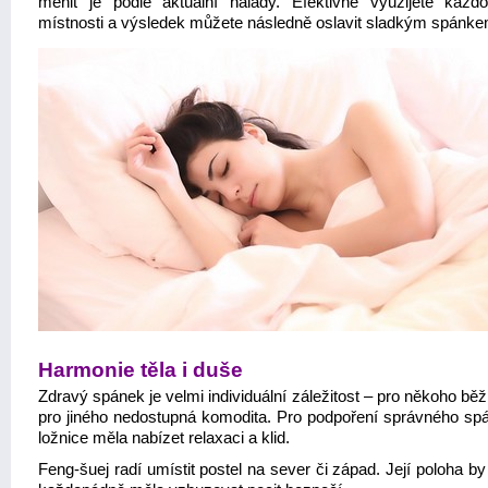
měnit je podle aktuální nálady. Efektivně využijete každ
místnosti a výsledek můžete následně oslavit sladkým spánke
Harmonie těla i duše
Zdravý spánek je velmi individuální záležitost – pro někoho bě
pro jiného nedostupná komodita. Pro podpoření správného sp
ložnice měla nabízet relaxaci a klid.
Feng-šuej radí umístit postel na sever či západ. Její poloha b