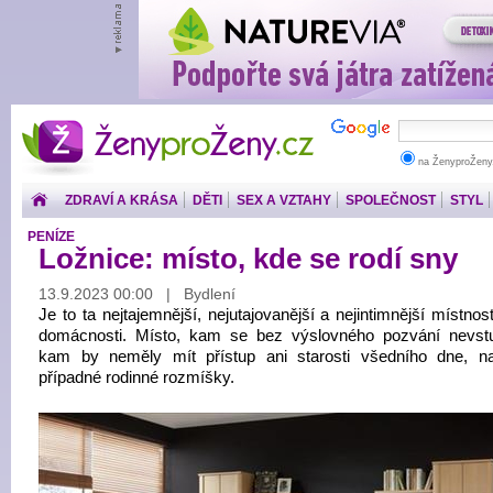
ŽenyproŽeny.cz
na ŽenyproŽeny
ZDRAVÍ A KRÁSA
DĚTI
SEX A VZTAHY
SPOLEČNOST
STYL
PENÍZE
Ložnice: místo, kde se rodí sny
13.9.2023 00:00 | Bydlení
Je to ta nejtajemnější, nejutajovanější a nejintimnější místno
domácnosti. Místo, kam se bez výslovného pozvání nevst
kam by neměly mít přístup ani starosti všedního dne, n
případné rodinné rozmíšky.