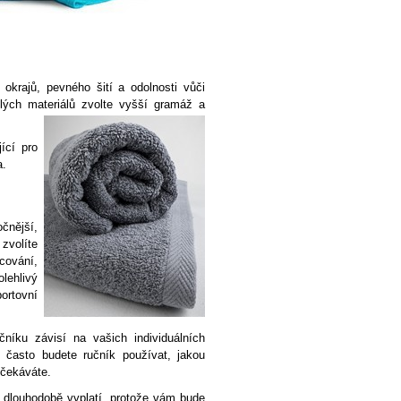
 okrajů, pevného šití a odolnosti vůči
lých materiálů zvolte vyšší gramáž a
ící pro
a.
čnější,
zvolíte
acování,
lehlivý
ortovní
níku závisí na vašich individuálních
k často budete ručník používat, jakou
očekáváte.
m dlouhodobě vyplatí, protože vám bude