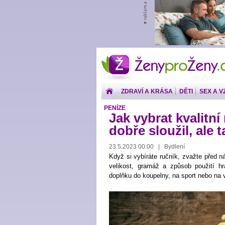
ŽenyproŽeny.cz
ZDRAVÍ A KRÁSA
DĚTI
SEX A V
PENÍZE
Jak vybrat kvalitní
dobře sloužil, ale 
23.5.2023 00:00 | Bydlení
Když si vybíráte ručník, zvažte před n
velikost, gramáž a způsob použití hra
doplňku do koupelny, na sport nebo na v