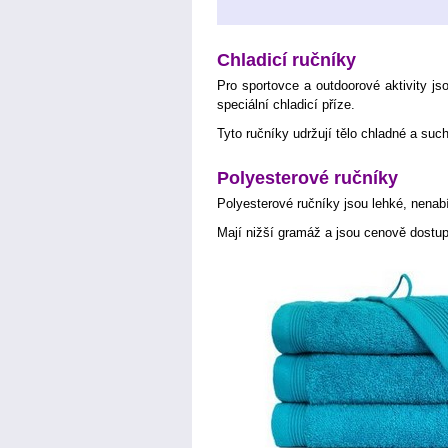
Chladicí ručníky
Pro sportovce a outdoorové aktivity js
speciální chladicí příze.
Tyto ručníky udržují tělo chladné a su
Polyesterové ručníky
Polyesterové ručníky jsou lehké, nenabí
Mají nižší gramáž a jsou cenově dostup