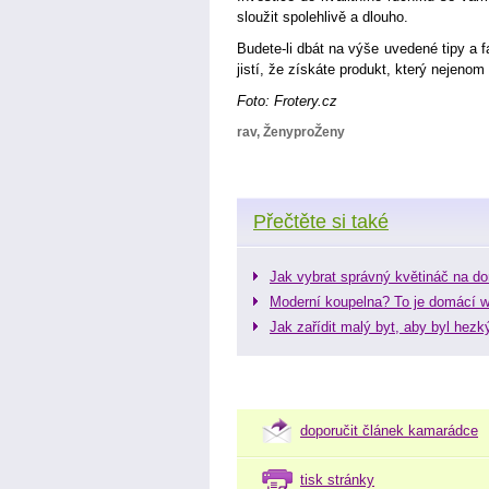
sloužit spolehlivě a dlouho.
Budete-li dbát na výše uvedené tipy a f
jistí, že získáte produkt, který nejenom
Foto: Frotery.cz
rav, ŽenyproŽeny
Přečtěte si také
Jak vybrat správný květináč na d
Moderní koupelna? To je domácí w
Jak zařídit malý byt, aby byl hezk
doporučit článek kamarádce
tisk stránky