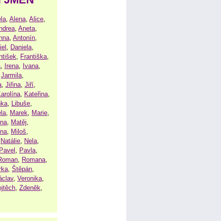
la
,
Alena
,
Alice
,
ndrea
,
Aneta
,
nna
,
Antonín
,
iel
,
Daniela
,
ntišek
,
Františka
,
a
,
Irena
,
Ivana
,
,
Jarmila
,
a
,
Jiřina
,
Jiří
,
arolína
,
Kateřina
,
nka
,
Libuše
,
la
,
Marek
,
Marie
,
ina
,
Matěj
,
ena
,
Miloš
,
,
Natálie
,
Nela
,
Pavel
,
Pavla
,
Roman
,
Romana
,
rka
,
Štěpán
,
áclav
,
Veronika
,
ojtěch
,
Zdeněk
,