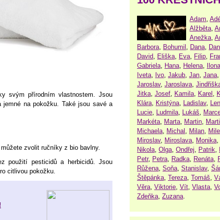
Adam
,
Adé
Alžběta
,
A
Anežka
,
A
Barbora
,
Bohumil
,
Dana
,
Dan
David
,
Eliška
,
Eva
,
Filip
,
Fra
Gabriela
,
Hana
,
Helena
,
Ilon
Iveta
,
Ivo
,
Jakub
,
Jan
,
Jana
Jaroslav
,
Jaroslava
,
Jindřišk
Jitka
,
Josef
,
Kamila
,
Karel
,
K
ky svým přírodním vlastnostem. Jsou
Klára
,
Kristýna
,
Ladislav
,
Le
 a jemné na pokožku. Také jsou savé a
Lucie
,
Ludmila
,
Lukáš
,
Marce
Markéta
,
Marta
,
Martin
,
Mart
Michaela
,
Michal
,
Milan
,
Mil
Miroslav
,
Miroslava
,
Monika
 můžete zvolit ručníky z bio bavlny.
Nikola
,
Olga
,
Ondřej
,
Patrik
,
Petr
,
Petra
,
Radka
,
Renáta
,
 použití pesticidů a herbicidů. Jsou
Růžena
,
Soňa
,
Stanislav
,
Šá
ro citlivou pokožku.
Štěpánka
,
Tereza
,
Tomáš
,
V
Věra
,
Viktorie
,
Vít
,
Vlasta
,
V
Zdeňka
,
Zuzana
.
!