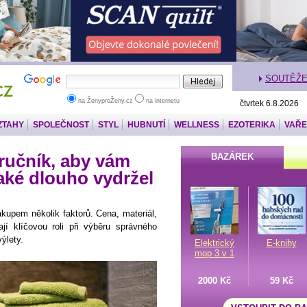
SOUTĚŽ
na ŽenyproŽeny.cz
na internetu
čtvrtek 6.8.2026
ZTAHY
SPOLEČNOST
STYL
HUBNUTÍ
WELLNESS
EZOTERIKA
VAŘE
 ručník, aby vám
BAZÁREK
také dlouho vydržel
ákupem několik faktorů. Cena, materiál,
jí klíčovou roli při výběru správného
ýlety.
Elektrický
E-knihy
mop 3 v 1
2000 Kč
59 Kč