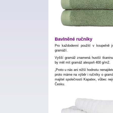
Bavlněné ručníky
Pro každodenní použití v koupelně j
gramáží.
Vyšší gramáž znamená hustší tkaninu a
by měl mít gramáž alespoň 400 g/m2.
„Proto u nás ani nižší hodnotu nenajde
proto máme na výběr i ručníky o gramá
majitel společnosti Kapatex, vůbec nej
Česku.