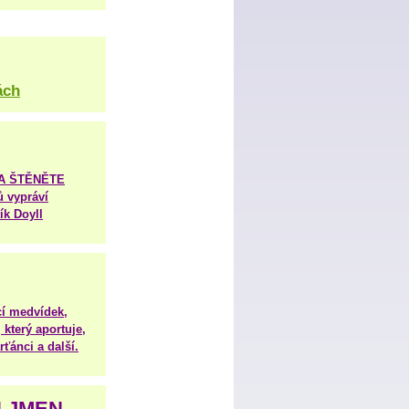
ách
TA ŠTĚNĚTE
ů vypráví
ík Doyll
í medvídek,
 který aportuje,
ťánci a další.
H JMEN