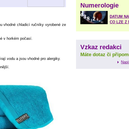
Numerologie
DATUM NA
CO LZE Z
ou vhodné chladicí ručníky vyrobené ze
ché v horkém počasí.
Vzkaz redakci
Máte dotaz či připom
rají vodu a jsou vhodné pro alergiky.
Napi
nější.