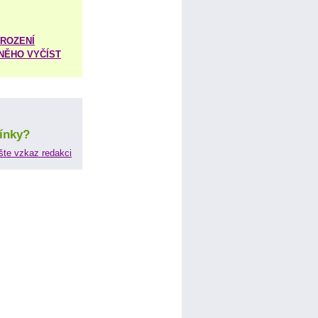
ROZENÍ
 NĚHO VYČÍST
ínky?
šte vzkaz redakci