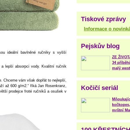
Tiskové zprávy
Informace o novink
Pejskův blog
sou ideální bavlněné ručníky s vyšší
ZE ŽIVO
34 příběh
 lepší absorpci vody. Kvalitní ručník
malý west
te. Chceme vám však dopřát to nejlepší,
ží až 600 g/m2.“ říká Jan Rosenkranz,
Kočičí seriál
větší prodejce froté ručníků a osušek v
Mňoukajíc
kočkopes,
mrštní Mar
100 KŘESTNÍC