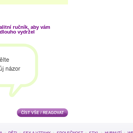
alitní ručník, aby vám
 dlouho vydržel
ČÍST VŠE / REAGOVAT