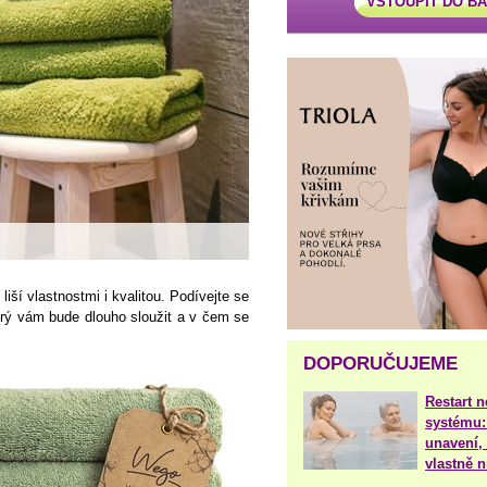
VSTOUPIT DO B
liší vlastnostmi i kvalitou. Podívejte se
který vám bude dlouho sloužit a v čem se
DOPORUČUJEME
Restart 
systému:
unavení, 
vlastně 