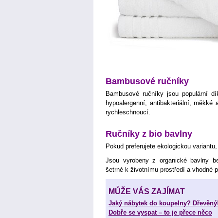
Bambusové ručníky
Bambusové ručníky jsou populární dí
hypoalergenní, antibakteriální, měkké
rychleschnoucí.
Ručníky z bio bavlny
Pokud preferujete ekologickou variantu,
Jsou vyrobeny z organické bavlny bez
šetrné k životnímu prostředí a vhodné p
MŮŽE VÁS ZAJÍMAT
Jaký nábytek do koupelny? Dřevěný
Dobře se vyspat – to je přece něco