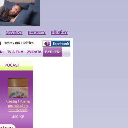
E
NOVINKY
RECEPTY
PŘÍBĚHY
 | svátek má Oldřiška
NÍ
TV A FILM
ZVÍŘATA
BYDLENÍ
POČASÍ
Cestuj ! Kniha
pro všechny
cestovatele
400 Kč