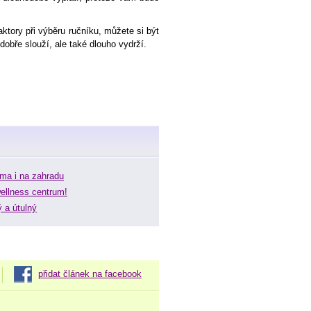
aktory při výběru ručníku, můžete si být
 dobře slouží, ale také dlouho vydrží.
oma i na zahradu
ellness centrum!
ý a útulný
přidat článek na facebook