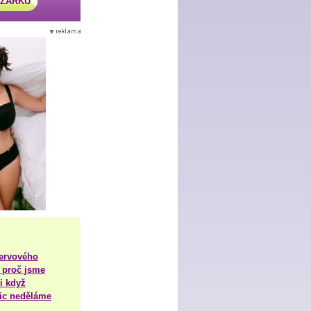
AZÁRKU
nervového
 proč jsme
i když
nic neděláme