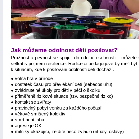
Jak můžeme odolnost dětí posilovat?
Pružnost a pevnost se spojují do odolné osobnosti – můžete 
setkat s pojmem resilience. Rodiče či pedagogové by měli být 
k situacím, kde k posilování odolnosti dětí dochází.
● volná hra v přírodě
● dostatek času pro převlékání dětí (sebeobsluhu)
● zvládnutelné úkoly pro děti v péči o školku
● přiměřeně rizikové situace (tzv. bezpečné riziko)
● kontakt se zvířaty
● pravidelný pobyt venku za každého počasí
● věkově smíšený kolektiv
● smrt není tabu
● agrese je OK
● milníky ukazující, že dítě něco zvládlo (rituály, oslavy)