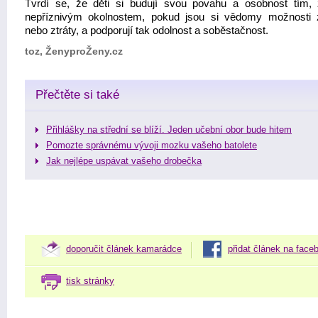
Tvrdí se, že děti si budují svou povahu a osobnost tím, 
nepříznivým okolnostem, pokud jsou si vědomy možnosti 
nebo ztráty, a podporují tak odolnost a soběstačnost.
toz, ŽenyproŽeny.cz
Přečtěte si také
Přihlášky na střední se blíží. Jeden učební obor bude hitem
Pomozte správnému vývoji mozku vašeho batolete
Jak nejlépe uspávat vašeho drobečka
doporučit článek kamarádce
přidat článek na face
tisk stránky