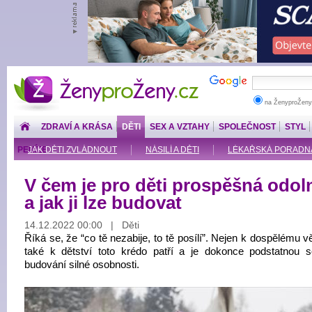
ŽenyproŽeny.cz
na ŽenyproŽeny
ZDRAVÍ A KRÁSA
DĚTI
SEX A VZTAHY
SPOLEČNOST
STYL
PENÍZE
JAK DĚTI ZVLÁDNOUT
NÁSILÍ A DĚTI
LÉKAŘSKÁ PORADNA: O
V čem je pro děti prospěšná odol
a jak ji lze budovat
14.12.2022 00:00 | Děti
Říká se, že “co tě nezabije, to tě posílí”. Nejen k dospělému v
také k dětství toto krédo patří a je dokonce podstatnou s
budování silné osobnosti.