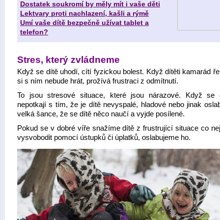
Dostatek soukromí by měly mít i vaše děti
Lektvary proti nachlazení, kašli a rýmě
Umí vaše dítě bezpečně užívat tablet a
telefon?
Stres, který zvládneme
Když se dítě uhodí, cítí fyzickou bolest. Když dítěti kamarád ř
si s ním nebude hrát, prožívá frustraci z odmítnutí.
To jsou stresové situace, které jsou nárazové. Když se
nepotkají s tím, že je dítě nevyspalé, hladové nebo jinak osla
velká šance, že se dítě něco naučí a vyjde posílené.
Pokud se v dobré víře snažíme dítě z frustrující situace co nej
vysvobodit pomocí ústupků či úplatků, oslabujeme ho.