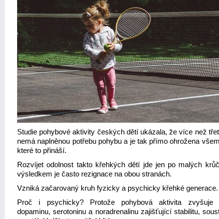
Studie pohybové aktivity českých dětí ukázala, že více než třet
nemá naplněnou potřebu pohybu a je tak přímo ohrožena všemi 
které to přináší.
Rozvíjet odolnost takto křehkých dětí jde jen po malých krů
výsledkem je často rezignace na obou stranách.
Vzniká začarovaný kruh fyzicky a psychicky křehké generace.
Proč i psychicky? Protože pohybová aktivita zvyšuje 
dopaminu, serotoninu a noradrenalinu zajišťující stabilitu, sous