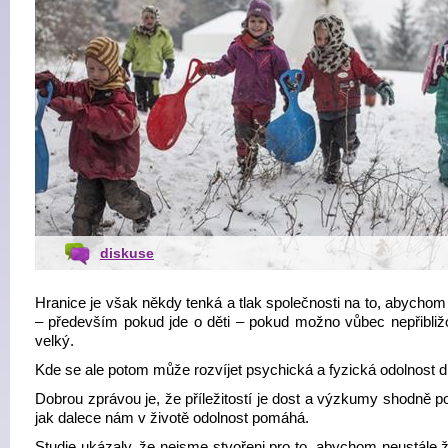
diskuse
Hranice je však někdy tenká a tlak společnosti na to, abychom
– především pokud jde o děti – pokud možno vůbec nepřibližov
velký.
Kde se ale potom může rozvíjet psychická a fyzická odolnost d
Dobrou zprávou je, že příležitostí je dost a výzkumy shodně po
jak dalece nám v životě odolnost pomáhá.
Studie ukázaly, že nejsme stvořeni pro to, abychom neustále ži