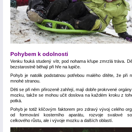
Pohybem k odolnosti
Venku fouká studený vítr, pod nohama křupe zmrzlá tráva. Dět
bezstarostně běhají při hře na lupiče.
Pohyb je natolik podstatnou potřebou malého dítěte, že při 
mnohé stranou.
Děti se při něm přirozeně zahřejí, mají dobře prokrvené orgán
mozku, takže se mohou učit doslova na každém kroku z toho
potká.
Pohyb je totiž klíčovým faktorem pro zdravý vývoj celého or
od formování kosterního aparátu, rozvoje svalové sou
celkového růstu, ale i vývoje mozku a dalších oblastí.