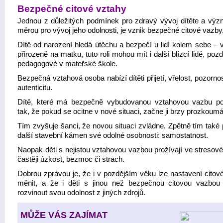
Bezpečné citové vztahy
Jednou z důležitých podmínek pro zdravý vývoj dítěte a vý
měrou pro vývoj jeho odolnosti, je vznik bezpečné citové vazby
Dítě od narození hledá útěchu a bezpečí u lidí kolem sebe – 
přirozeně na matku, tuto roli mohou mít i další blízcí lidé, pozd
pedagogové v mateřské škole.
Bezpečná vztahová osoba nabízí dítěti přijetí, vřelost, pozornos
autenticitu.
Dítě, které má bezpečně vybudovanou vztahovou vazbu 
tak, že pokud se ocitne v nové situaci, začne ji brzy prozkoumá
Tím zvyšuje šanci, že novou situaci zvládne. Zpětně tím také 
další stavební kámen své odolné osobnosti: samostatnost.
Naopak děti s nejistou vztahovou vazbou prožívají ve stresové
častěji úzkost, bezmoc či strach.
Dobrou zprávou je, že i v pozdějším věku lze nastavení citov
měnit, a že i děti s jinou než bezpečnou citovou vazbou
rozvinout svou odolnost z jiných zdrojů.
MŮŽE VÁS ZAJÍMAT