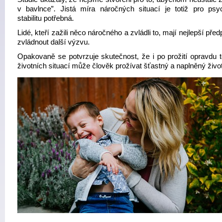
v bavlnce”. Jistá míra náročných situací je totiž pro psy
stabilitu potřebná.
Lidé, kteří zažili něco náročného a zvládli to, mají nejlepší pře
zvládnout další výzvu.
Opakovaně se potvrzuje skutečnost, že i po prožití opravdu 
životních situací může člověk prožívat šťastný a naplněný život