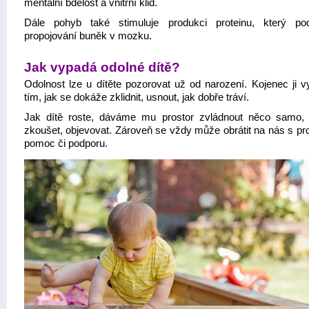
mentální bdělost a vnitřní klid.
Dále pohyb také stimuluje produkci proteinu, který po
propojování buněk v mozku.
Jak vypadá odolné dítě?
Odolnost lze u dítěte pozorovat už od narození. Kojenec ji v
tím, jak se dokáže zklidnit, usnout, jak dobře tráví.
Jak dítě roste, dáváme mu prostor zvládnout něco samo, 
zkoušet, objevovat. Zároveň se vždy může obrátit na nás s pr
pomoc či podporu.