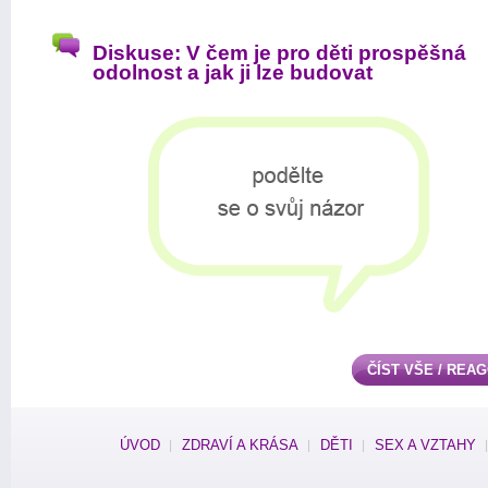
Diskuse: V čem je pro děti prospěšná
odolnost a jak ji lze budovat
ČÍST VŠE / REA
ÚVOD
ZDRAVÍ A KRÁSA
DĚTI
SEX A VZTAHY