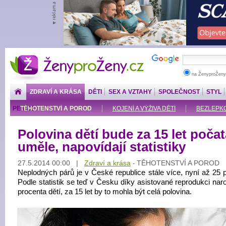
ŽenyproŽeny.cz
na ŽenyproŽeny
ZDRAVÍ A KRÁSA
DĚTI
SEX A VZTAHY
SPOLEČNOST
STYL
PENÍZE
TĚHOTENSTVÍ A POROD
KOJENÍ A VÝŽIVA DĚTÍ
BEZLEPKOV
Polovina dětí bude za 15 let počat
uměle, napovídají statistiky
27.5.2014 00:00 |
Zdraví a krása
TĚHOTENSTVÍ A POROD
-
Neplodných párů je v České republice stále více, nyní až 25 p
Podle statistik se teď v Česku díky asistované reprodukci naro
procenta dětí, za 15 let by to mohla být celá polovina.