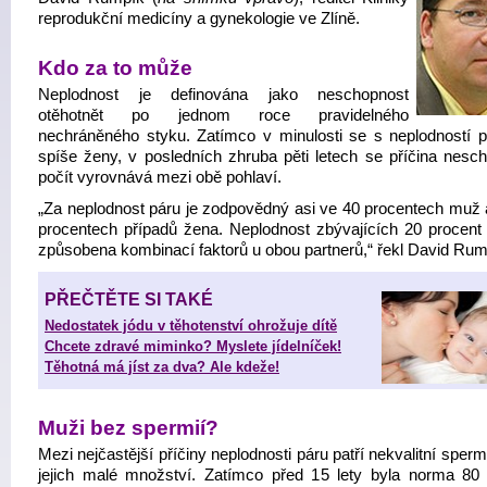
reprodukční medicíny a gynekologie ve Zlíně.
Kdo za to může
Neplodnost je definována jako neschopnost
otěhotnět po jednom roce pravidelného
nechráněného styku. Zatímco v minulosti se s neplodností p
spíše ženy, v posledních zhruba pěti letech se příčina nesch
počít vyrovnává mezi obě pohlaví.
„Za neplodnost páru je zodpovědný asi ve 40 procentech muž 
procentech případů žena. Neplodnost zbývajících 20 procent 
způsobena kombinací faktorů u obou partnerů,“ řekl David Rum
PŘEČTĚTE SI TAKÉ
Nedostatek jódu v těhotenství ohrožuje dítě
Chcete zdravé miminko? Myslete jídelníček!
Těhotná má jíst za dva? Ale kdeže!
Muži bez spermií?
Mezi nejčastější příčiny neplodnosti páru patří nekvalitní sper
jejich malé množství. Zatímco před 15 lety byla norma 80 