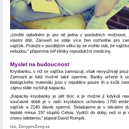
„Umělé oplodnění je pro ně jedna z posledních možností, 
vlastní dítě. Zároveň se stále více žen rozhodne pro za
vajíček. Protože v pozdějším věku by se mohlo stát, že vajíčk
nebudou,“ připomíná šéf kliniky reprodukční medicíny.
Myslet na budoucnost
Kryobanku, v níž se vajíčka zamrazují, však nevyužívají pouz
Zamrazit je totiž možné také spermie. Banky určené k u
biologického materiálu jsou v republice pouze tři a kvůli ros
zájmu stále rozšiřují kapacitu.
„Kapacita kryobanky je pět tisíc a je možné ji kdykoli nav
současné době je v naší kryobance uchováno 1700 embr
vajíček a 2140 dávek spermií. Skladujeme je v tekutém d
teplotě minus 197 stupňů Celsia. Vydrží do doby, než si je m
znovu odeberou,“ popsal David Rumpík.
tzo, ŽenyproŽeny.cz