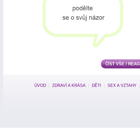
ČÍST VŠE / REA
ÚVOD
ZDRAVÍ A KRÁSA
DĚTI
SEX A VZTAHY