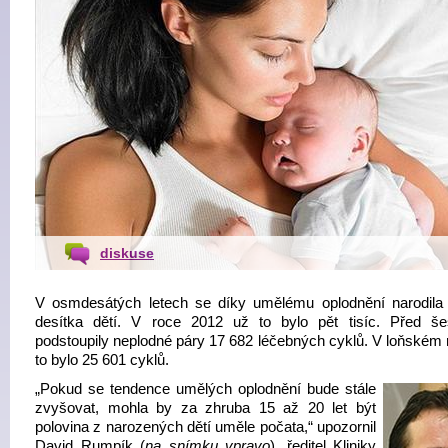
diskuse
V osmdesátých letech se díky umělému oplodnění narodila
desítka dětí. V roce 2012 už to bylo pět tisíc. Před šes
podstoupily neplodné páry 17 682 léčebných cyklů. V loňském 
to bylo 25 601 cyklů.
„Pokud se tendence umělých oplodnění bude stále
zvyšovat, mohla by za zhruba 15 až 20 let být
polovina z narozených dětí uměle počata,“ upozornil
David Rumpík (
na snímku vpravo
), ředitel Kliniky