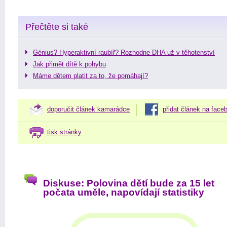
Přečtěte si také
Génius? Hyperaktivní raubíř? Rozhodne DHA už v těhotenství
Jak přimět dítě k pohybu
Máme dětem platit za to, že pomáhají?
doporučit článek kamarádce
přidat článek na face
tisk stránky
Diskuse: Polovina dětí bude za 15 let
počata uměle, napovídají statistiky