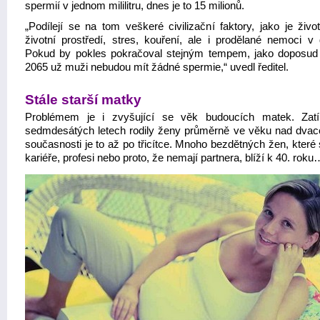
spermií v jednom mililitru, dnes je to 15 milionů.
„Podílejí se na tom veškeré civilizační faktory, jako je život
životní prostředí, stres, kouření, ale i prodělané nemoci v d
Pokud by pokles pokračoval stejným tempem, jako doposud
2065 už muži nebudou mít žádné spermie,“ uvedl ředitel.
Stále starší matky
Problémem je i zvyšující se věk budoucích matek. Zat
sedmdesátých letech rodily ženy průměrně ve věku nad dvacet
současnosti je to až po třicítce. Mnoho bezdětných žen, které
kariéře, profesi nebo proto, že nemají partnera, blíží k 40. roku