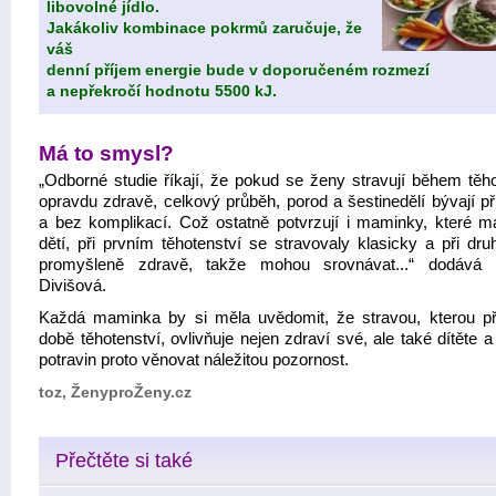
libovolné jídlo.
Jakákoliv kombinace pokrmů zaručuje, že
váš
denní příjem energie bude v doporučeném rozmezí
a nepřekročí hodnotu 5500 kJ.
Má to smysl?
„Odborné studie říkají, že pokud se ženy stravují během těho
opravdu zdravě, celkový průběh, porod a šestinedělí bývají př
a bez komplikací. Což ostatně potvrzují i maminky, které ma
dětí, při prvním těhotenství se stravovaly klasicky a při dr
promyšleně zdravě, takže mohou srovnávat...“ dodává 
Divišová.
Každá maminka by si měla uvědomit, že stravou, kterou př
době těhotenství, ovlivňuje nejen zdraví své, ale také dítěte 
potravin proto věnovat náležitou pozornost.
toz, ŽenyproŽeny.cz
Přečtěte si také