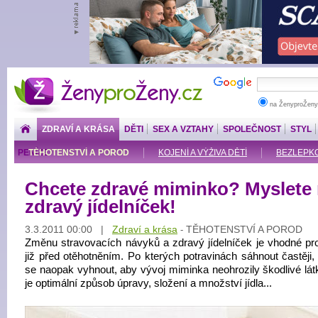
ŽenyproŽeny.cz
na ŽenyproŽeny
ZDRAVÍ A KRÁSA
DĚTI
SEX A VZTAHY
SPOLEČNOST
STYL
PENÍZE
TĚHOTENSTVÍ A POROD
KOJENÍ A VÝŽIVA DĚTÍ
BEZLEPKOV
Chcete zdravé miminko? Myslete
zdravý jídelníček!
3.3.2011 00:00 |
Zdraví a krása
TĚHOTENSTVÍ A POROD
-
Změnu stravovacích návyků a zdravý jídelníček je vhodné pr
již před otěhotněním. Po kterých potravinách sáhnout častěji,
se naopak vyhnout, aby vývoj miminka neohrozily škodlivé látk
je optimální způsob úpravy, složení a množství jídla...