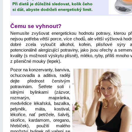
Při dietě je důležité sledovat, kolik čeho
si dát, abyste dodrželi energetický limit.
Čemu se vyhnout?
Nemusíte zvyšovat energetickou hodnotu potravy, kterou při
nejsou potřeba větší porce, více chodů, ale větší výživová hod
dobré zcela vyloučit alkohol, kofein, plísňové sýry 
potencionálně alergizující potraviny, jako jsou ořechy a seme
kvality (s možností výskytu plísně), mléko, ryby, příliš mnoho
z pšeničné mouky (lepek).
Pozor na konzervanty, barviva,
ochucovadla a aditiva, raději
dejte přednost čerstvým
potravinám. Šetřete solí i
silnými bylinkami (zázvor,
rozmarýn, majoránka,
medvědice lékařská, bazalka,
pelyněk, máta, kostival,
lékořice, nať petržele, šalvěj,
skořice, kardamom, oregano,
hřebíček), použití malého
množství bylinek při vaření se