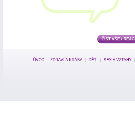
ČÍST VŠE / REA
ÚVOD
ZDRAVÍ A KRÁSA
DĚTI
SEX A VZTAHY