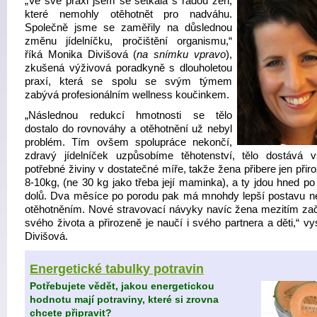
„Ve své praxi jsem se setkala s řadou žen,
které nemohly otěhotnět pro nadváhu.
Společně jsme se zaměřily na důslednou
změnu jídelníčku, pročištění organismu,“
říká Monika Divišová (
na snímku vpravo
),
zkušená výživová poradkyně s dlouholetou
praxí, která se spolu se svým týmem
zabývá profesionálním wellness koučinkem.
„Následnou redukcí hmotnosti se tělo
dostalo do rovnováhy a otěhotnění už nebyl
problém. Tím ovšem spolupráce nekončí,
zdravý jídelníček uzpůsobíme těhotenství, tělo dostává 
potřebné živiny v dostatečné míře, takže žena přibere jen při
8-10kg, (ne 30 kg jako třeba její maminka), a ty jdou hned po
dolů. Dva měsíce po porodu pak má mnohdy lepší postavu n
otěhotněním. Nové stravovací návyky navíc žena mezitím zač
svého života a přirozeně je naučí i svého partnera a děti,“ vy
Divišová.
Energetické tabulky potravin
Potřebujete vědět, jakou energetickou
hodnotu mají potraviny, které si zrovna
chcete připravit?