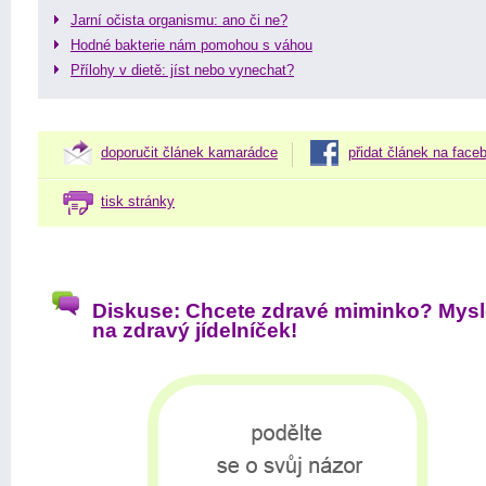
Jarní očista organismu: ano či ne?
Hodné bakterie nám pomohou s váhou
Přílohy v dietě: jíst nebo vynechat?
doporučit článek kamarádce
přidat článek na face
tisk stránky
Diskuse: Chcete zdravé miminko? Mysl
na zdravý jídelníček!