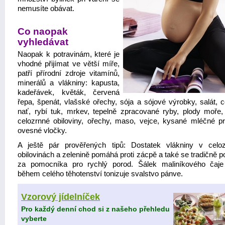
nemusíte obávat.
Co naopak
vyhledávat
Naopak k potravinám, které je
vhodné přijímat ve větší míře,
patří přírodní zdroje vitamínů,
minerálů a vlákniny: kapusta,
kadeřávek, květák, červená
řepa, špenát, vlašské ořechy, sója a sójové výrobky, salát, c
nať, rybí tuk, mrkev, tepelně zpracované ryby, plody moře, 
celozrnné obiloviny, ořechy, maso, vejce, kysané mléčné pr
ovesné vločky.
A ještě pár prověřených tipů: Dostatek vlákniny v celo
obilovinách a zelenině pomáhá proti zácpě a také se tradičně 
za pomocníka pro rychlý porod. Šálek maliníkového čaj
během celého těhotenství tonizuje svalstvo pánve.
Vzorový jídelníček
Pro každý denní chod si z našeho přehledu
vyberte