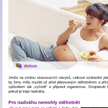
diskuse
Jenže na změnu stravovacích návyků, celkové ozdravění jíde
by ženy měly myslet už před plánovaným otěhotněním a při
způsobem tak „vyčistit“ a připravit organismus. Dvojnásob to
pokud je trápí nadváha.
Pro nadváhu nemohly otěhotnět