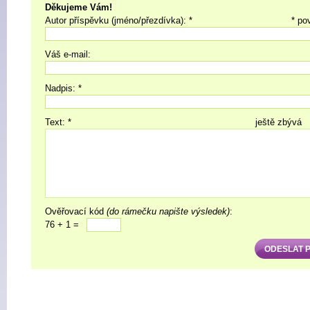
Děkujeme Vám!
Autor příspěvku (jméno/přezdívka): *
* po
Váš e-mail:
Nadpis: *
Text: *
ještě zbývá
Ověřovací kód
(do rámečku napište výsledek)
:
76 + 1 =