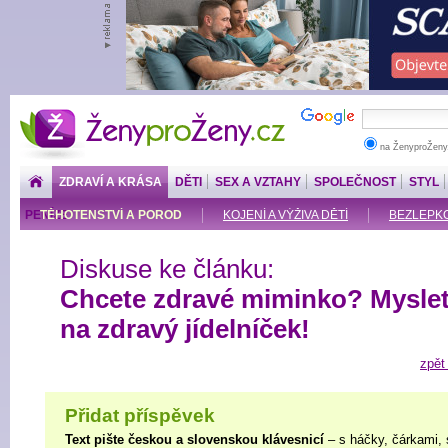
ŽenyproŽeny.cz
na ŽenyproŽeny
ZDRAVÍ A KRÁSA
DĚTI
SEX A VZTAHY
SPOLEČNOST
STYL
PENÍZE
TĚHOTENSTVÍ A POROD
KOJENÍ A VÝŽIVA DĚTÍ
BEZLEPKOV
Diskuse ke článku:
Chcete zdravé miminko? Mysle
na zdravý jídelníček!
zpět
Přidat příspěvek
Text pište českou a slovenskou klávesnicí
– s háčky, čárkami, 