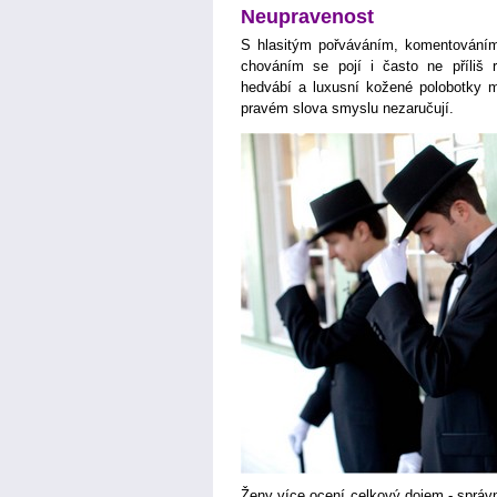
Neupravenost
S hlasitým pořváváním, komentováním 
chováním se pojí i často ne příliš r
hedvábí a luxusní kožené polobotky m
pravém slova smyslu nezaručují.
Ženy více ocení celkový dojem - správn