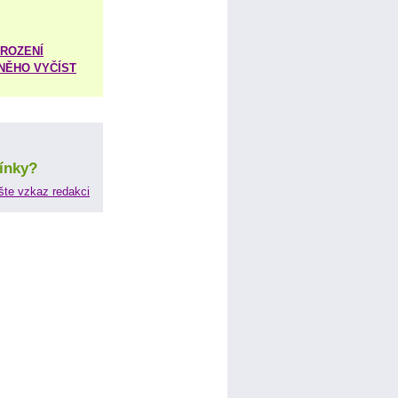
ROZENÍ
 NĚHO VYČÍST
ínky?
šte vzkaz redakci