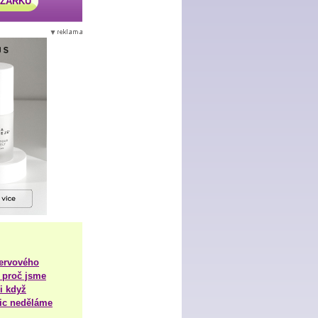
AZÁRKU
nervového
 proč jsme
i když
nic neděláme