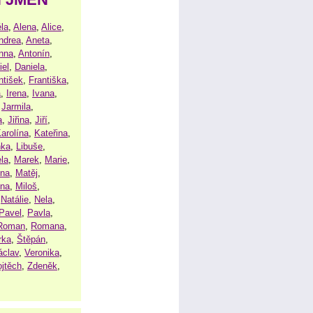
la
,
Alena
,
Alice
,
ndrea
,
Aneta
,
nna
,
Antonín
,
iel
,
Daniela
,
ntišek
,
Františka
,
a
,
Irena
,
Ivana
,
,
Jarmila
,
a
,
Jiřina
,
Jiří
,
arolína
,
Kateřina
,
nka
,
Libuše
,
la
,
Marek
,
Marie
,
ina
,
Matěj
,
ena
,
Miloš
,
,
Natálie
,
Nela
,
Pavel
,
Pavla
,
Roman
,
Romana
,
rka
,
Štěpán
,
áclav
,
Veronika
,
ojtěch
,
Zdeněk
,