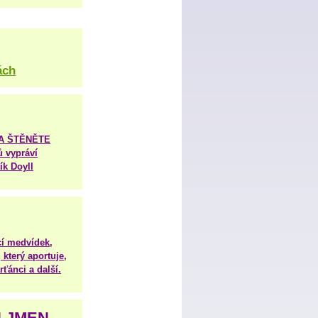
ách
TA ŠTĚNĚTE
ů vypráví
ík Doyll
í medvídek,
 který aportuje,
ťánci a další.
H JMEN