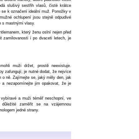
á slušivý sestřih vlasů, čisté krátce
te se k označení ideální muž. Ponožky v
í mužné ochlupení jsou stejně odpudivé
e s mastnými vlasy.
tlemanem, který ženu oslní nejen před
 zamilovanosti i po dvaceti letech, je
ohli muži držet, prostě neexistuje.
 zafungují, je nutné dodat, že nejvíce
o ně. Zajímejte se, jaký měly den, jak
le a nezapomínejte jim opakovat, že je
 vybíravé a muži téměř neschopní, ve
 důležité zaměřit se na vzájemnou
nologem jedné strany.