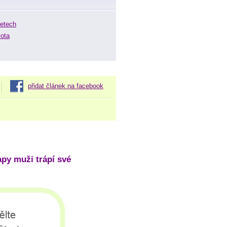
letech
vota
přidat článek na facebook
apy muži trápí své