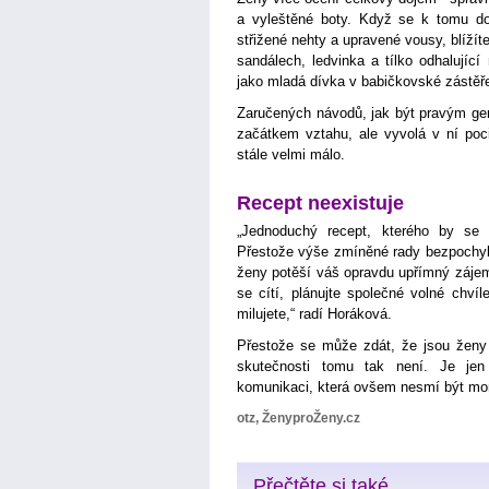
a vyleštěné boty. Když se k tomu dod
střižené nehty a upravené vousy, blíží
sandálech, ledvinka a tílko odhalujíc
jako mladá dívka v babičkovské zástěř
Zaručených návodů, jak být pravým gen
začátkem vztahu, ale vyvolá v ní pocit
stále velmi málo.
Recept neexistuje
„Jednoduchý recept, kterého by se m
Přestože výše zmíněné rady bezpochyby
ženy potěší váš opravdu upřímný zájem 
se cítí, plánujte společné volné chví
milujete,“ radí Horáková.
Přestože se může zdát, že jsou ženy
skutečnosti tomu tak není. Je jen
komunikaci, která ovšem nesmí být mo
otz, ŽenyproŽeny.cz
Přečtěte si také