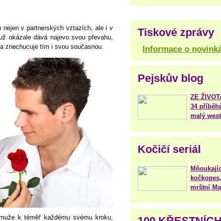
nejen v partnerských vztazích, ale i v
Tiskové zprávy
muž okázale dává najevo svou převahu,
 a znechucuje tím i svou současnou.
Informace o novink
Pejskův blog
ZE ŽIVO
34 příběh
malý west
Kočičí seriál
Mňoukajíc
kočkopes,
mrštní Mar
í muže k téměř každému svému kroku,
100 KŘESTNÍC