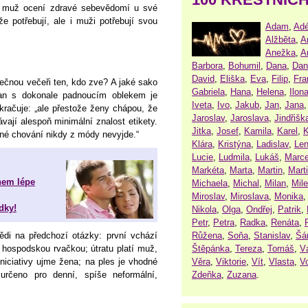
ko muž ocení zdravé sebevědomí u své
e potřebují, ale i muži potřebují svou
Adam
,
Adé
Alžběta
,
A
Anežka
,
A
Barbora
,
Bohumil
,
Dana
,
Dan
David
,
Eliška
,
Eva
,
Filip
,
Fra
lečnou večeři ten, kdo zve? A jaké sako
Gabriela
,
Hana
,
Helena
,
Ilon
man s dokonale padnoucím oblekem je
Iveta
,
Ivo
,
Jakub
,
Jan
,
Jana
račuje: „ale přestože ženy chápou, že
Jaroslav
,
Jaroslava
,
Jindřišk
vají alespoň minimální znalost etikety.
Jitka
,
Josef
,
Kamila
,
Karel
,
K
vné chování nikdy z módy nevyjde.“
Klára
,
Kristýna
,
Ladislav
,
Le
Lucie
,
Ludmila
,
Lukáš
,
Marce
Markéta
,
Marta
,
Martin
,
Mart
hem lépe
Michaela
,
Michal
,
Milan
,
Mil
Miroslav
,
Miroslava
,
Monika
dky!
Nikola
,
Olga
,
Ondřej
,
Patrik
,
Petr
,
Petra
,
Radka
,
Renáta
,
Růžena
,
Soňa
,
Stanislav
,
Šá
di na předchozí otázky: první vchází
Štěpánka
,
Tereza
,
Tomáš
,
V
 hospodskou rvačkou; útratu platí muž,
Věra
,
Viktorie
,
Vít
,
Vlasta
,
V
iniciativy ujme žena; na ples je vhodné
Zdeňka
,
Zuzana
.
rčeno pro denní, spíše neformální,