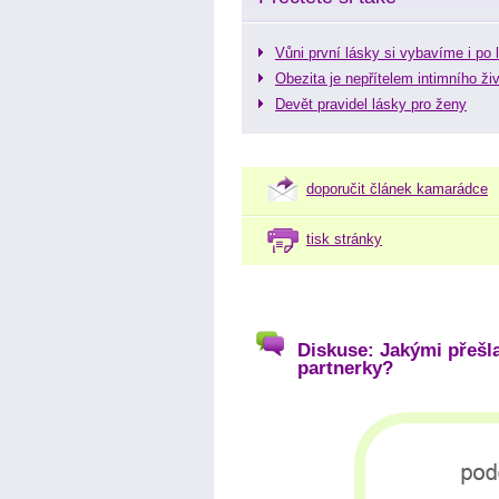
Vůni první lásky si vybavíme i po 
Obezita je nepřítelem intimního ži
Devět pravidel lásky pro ženy
doporučit článek kamarádce
tisk stránky
Diskuse: Jakými přešl
partnerky?