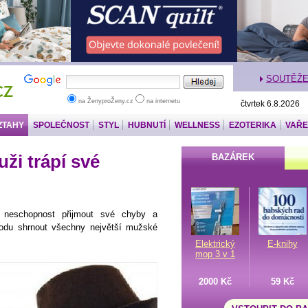
SOUTĚŽ
na ŽenyproŽeny.cz
na internetu
čtvrtek 6.8.2026
ZTAHY
SPOLEČNOST
STYL
HUBNUTÍ
WELLNESS
EZOTERIKA
VAŘE
ži trápí své
BAZÁREK
 neschopnost přijmout své chyby a
kodu shrnout všechny největší mužské
Elektrický
E-knihy
mop 3 v 1
2000 Kč
59 Kč