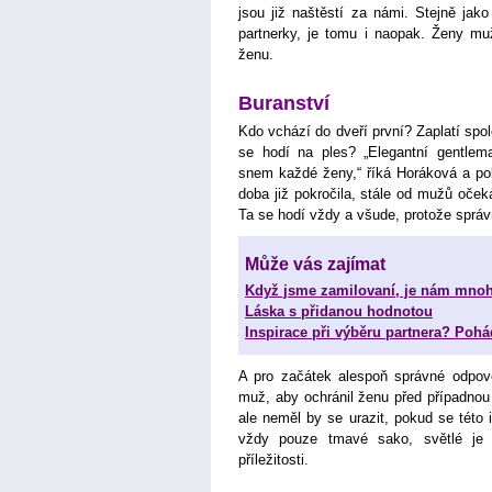
jsou již naštěstí za námi. Stejně ja
partnerky, je tomu i naopak. Ženy muž
ženu.
Buranství
Kdo vchází do dveří první? Zaplatí spo
se hodí na ples? „Elegantní gentle
snem každé ženy,“ říká Horáková a pok
doba již pokročila, stále od mužů očeká
Ta se hodí vždy a všude, protože sprá
Může vás zajímat
Když jsme zamilovaní, je nám mno
Láska s přidanou hodnotou
Inspirace při výběru partnera? Pohá
A pro začátek alespoň správné odpově
muž, aby ochránil ženu před případnou
ale neměl by se urazit, pokud se této 
vždy pouze tmavé sako, světlé je u
příležitosti.