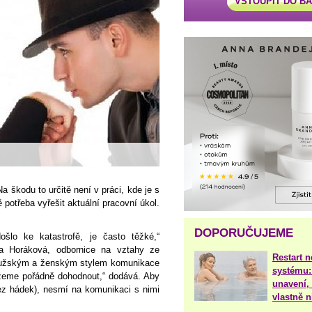
VSTOUPIT DO B
Na škodu to určitě není v práci, kde je s
 potřeba vyřešit aktuální pracovní úkol.
DOPORUČUJEME
ošlo ke katastrofě, je často těžké,“
a Horáková, odbornice na vztahy ze
Restart 
mužským a ženským stylem komunikace
systému:
žeme pořádně dohodnout,“ dodává. Aby
unavení, 
ez hádek), nesmí na komunikaci s nimi
vlastně 