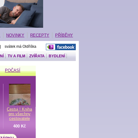
E
NOVINKY
RECEPTY
PŘÍBĚHY
 | svátek má Oldřiška
NÍ
TV A FILM
ZVÍŘATA
BYDLENÍ
POČASÍ
Cestuj ! Kniha
pro všechny
cestovatele
400 Kč