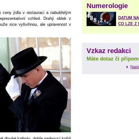
Numerologie
ceny jídla v restauraci a nabubřelým
DATUM NA
eprezentativní vzhled. Drahý oblek z
CO LZE Z
uže sice vyšvihnou, ale upravenost v
Vzkaz redakci
Máte dotaz či připom
Napi
ě dlouhé kalhoty, dobře padnoucí košili