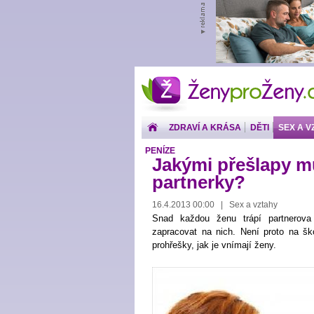
ŽenyproŽeny.cz
ZDRAVÍ A KRÁSA
DĚTI
SEX A V
PENÍZE
Jakými přešlapy mu
partnerky?
16.4.2013 00:00 | Sex a vztahy
Snad každou ženu trápí partnerova
zapracovat na nich. Není proto na š
prohřešky, jak je vnímají ženy.