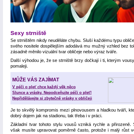
Sexy strniště
Se strništěm nikdy neuděláte chybu. Sluší každému typu obliče
svého nositele dospělejším adodává mu mužný vzhled bez to
zásadně měnilo vizuální tvar obličeje nebo výraz tváře.
Další výhodou je, že se strniště brzy dočkají i ti, kterým vous
pomaleji.
MŮŽE VÁS ZAJÍMAT
V péči o pleť chce každý věk něco
Slunce a vrásky. Nepodceňujte péči o pleť!
Nepřidělávejte si zbytečně vrásky v obličeji
Je to skvělý kompromis mezi plnovousem a hladkou tváří, kte
dobrý dojem jak na stadionu, tak třeba i v práci.
Základní tvar tohoto stylu vousů vzniká rychle a přirozeně. S
však musíte upravovat poměrně často, protože i malý růst v