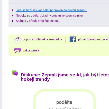
Jaro se blíží, je i váš šatní připraven na novou sezónu
Nebojte se udělat pořádný průvan ve svém šatníku
Spánek v náruči hebkého modalu
doporučit článek kamarádce
přidat článek na face
tisk stránky
Diskuse: Zeptali jsme se AI, jak být leto
hokeji trendy