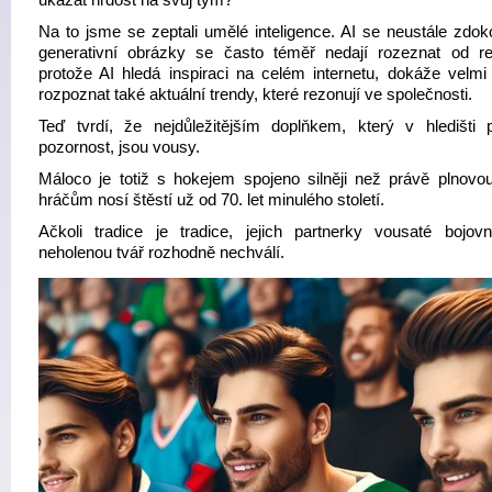
ukázat hrdost na svůj tým?
Na to jsme se zeptali umělé inteligence. AI se neustále zdoko
generativní obrázky se často téměř nedají rozeznat od rea
protože AI hledá inspiraci na celém internetu, dokáže velmi
rozpoznat také aktuální trendy, které rezonují ve společnosti.
Teď tvrdí, že nejdůležitějším doplňkem, který v hledišti p
pozornost, jsou vousy.
Máloco je totiž s hokejem spojeno silněji než právě plnovou
hráčům nosí štěstí už od 70. let minulého století.
Ačkoli tradice je tradice, jejich partnerky vousaté bojov
neholenou tvář rozhodně nechválí.