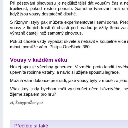
Při pěstování plnovousu je nejdůležitější dát vousům čas a ne
trpělivost, pokud rostou pomalu. Samotné tvarování má sm
když jsou vousy dostatečně dlouhé.
S různými styly pak můžete experimentovat i sami doma. Pře
vousy z lícních kostí či oblasti pod bradou je vždy třeba zas
výrazně častěji než samotný plnovous.
Pokud chcete vždy vypadat skvěle a netrávit v koupelně více 
minut, pomůže vám Philips OneBlade 360.
Vousy v každém věku
Hokej spojuje všechny generace. Vezměte proto fandit i svéh
upevníte rodinné vztahy, a navíc si užijete spoustu legrace.
Možná vám dokonce prozradí, jaké vousy byly v módě za jeho 
Však kdy jindy bychom měli vyzkoušet něco bláznivého, n
žijeme zápalem pro hru?
zt, ŽenyproŽeny.cz
Přečtěte si také