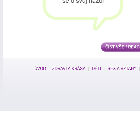
ČÍST VŠE / REA
ÚVOD
ZDRAVÍ A KRÁSA
DĚTI
SEX A VZTAHY