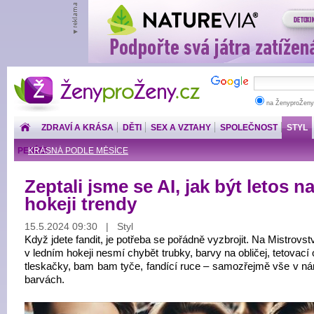
ŽenyproŽeny.cz
na ŽenyproŽeny
ZDRAVÍ A KRÁSA
DĚTI
SEX A VZTAHY
SPOLEČNOST
STYL
PENÍZE
KRÁSNÁ PODLE MĚSÍCE
Zeptali jsme se AI, jak být letos n
hokeji trendy
15.5.2024 09:30 | Styl
Když jdete fandit, je potřeba se pořádně vyzbrojit. Na Mistrovst
v ledním hokeji nesmí chybět trubky, barvy na obličej, tetovací 
tleskačky, bam bam tyče, fandící ruce – samozřejmě vše v ná
barvách.