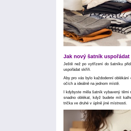
Jak nový šatník uspořádat
Ještě než po vytřízení do šatníku přidá
uspořádat skříň.
Aby pro vás bylo každodenní oblékání c
očích a ideálně na jednom místě.
I kdybyste měla šatník vybavený těmi n
snadno oblékat, když budete mít kalho
trička ve druhé v úplně jiné místnosti.