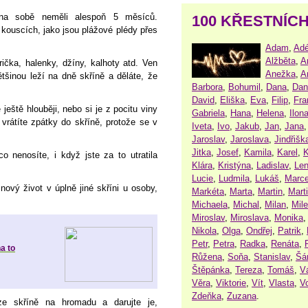
e na sobě neměli alespoň 5 měsíců.
100 KŘESTNÍC
ouscích, jako jsou plážové plédy přes
Adam
,
Adé
Alžběta
,
A
rička, halenky, džíny, kalhoty atd. Ven
Anežka
,
A
tšinou leží na dně skříně a děláte, že
Barbora
,
Bohumil
,
Dana
,
Dan
David
,
Eliška
,
Eva
,
Filip
,
Fra
eště hlouběji, nebo si je z pocitu viny
Gabriela
,
Hana
,
Helena
,
Ilon
 vrátíte zpátky do skříně, protože se v
Iveta
,
Ivo
,
Jakub
,
Jan
,
Jana
Jaroslav
,
Jaroslava
,
Jindřišk
Jitka
,
Josef
,
Kamila
,
Karel
,
K
o nenosíte, i když jste za to utratila
Klára
,
Kristýna
,
Ladislav
,
Le
Lucie
,
Ludmila
,
Lukáš
,
Marce
vý život v úplně jiné skříni u osoby,
Markéta
,
Marta
,
Martin
,
Mart
Michaela
,
Michal
,
Milan
,
Mil
Miroslav
,
Miroslava
,
Monika
Nikola
,
Olga
,
Ondřej
,
Patrik
,
Petr
,
Petra
,
Radka
,
Renáta
,
a to
Růžena
,
Soňa
,
Stanislav
,
Šá
Štěpánka
,
Tereza
,
Tomáš
,
V
Věra
,
Viktorie
,
Vít
,
Vlasta
,
V
Zdeňka
,
Zuzana
.
ze skříně na hromadu a darujte je,