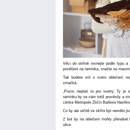
Věci do skříně rovnejte podle typu a 
pověšení na ramínka, snažte se maxim
Tak budete mít o svém oblečení nej
zmačká.
„Pozor, neplatí to pro svetry. Ty je 
ramínku by se vám totiž prověsily a ztra
centra Metropole Zličín Barbora Havlíko
Co by ale určitě ve skříni být nemělo js
Z bot by na oblečení mohly přenášet 
ulice.