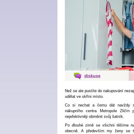
diskuse
Než se ale pustíte do nakupování nez
udělat ve skříni místo.
Co si nechat a čemu dát navždy sb
nákupního centra Metropole Zličín 
nejefektivněji obměnit svůj šatník.
Po dlouhé zimě se všichni těšíme na
obecně. A především my ženy se t