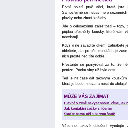
První poletí pryč věci, které jst
Samozřejmě se nebavíme o sezónních k
plavky nebo zimní kožichy.
Jde o celosezónní záležitosti – topy, t
půjdou přesně ty kousky, které vám vě
neexistují.
Když o ně zavadíte okem, zahrabete je j
oblečete, ale po pěti minutách je zase
nich prostě necítíte dobře.
Přestaňte se pranýřovat za to, že něc
peníze. Pocitu viny už bylo dost.
Teď je na čase dát takovým kouskům no
která je bude milovat a nosit do aleluja!
MŮŽE VÁS ZAJÍMAT
Hlavně v zimě nevyschnout. Víme, jak n
Jak kontaktní čočky s líčením
Slaďte barvu očí s barvou šatů!
Všechno takové oblečení vyndejte 