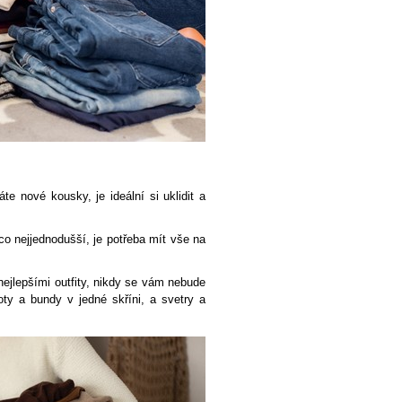
te nové kousky, je ideální si uklidit a
o nejjednodušší, je potřeba mít vše na
ejlepšími outfity, nikdy se vám nebude
ty a bundy v jedné skříni, a svetry a