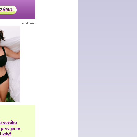
AZÁRKU
nervového
 proč jsme
i když