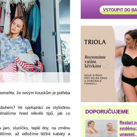
VSTOUPIT DO B
apomeňte, že novým kouskům je potřeba
ohem? Ve spolupráci se stylistkou
DOPORUČUJEME
přinášíme hned několik tipů, jak co
Restart 
 jaro, sluníčko, teplé dny, na změnu
systému:
ěšíme, až odložíme těžké kabáty a
unavení, 