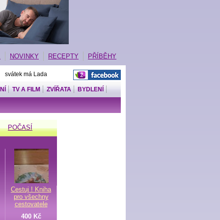
E
NOVINKY
RECEPTY
PŘÍBĚHY
| svátek má Lada
NÍ
TV A FILM
ZVÍŘATA
BYDLENÍ
POČASÍ
Cestuj ! Kniha
pro všechny
cestovatele
400 Kč