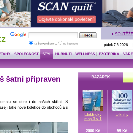
SOUTĚŽ
na ŽenyproŽeny.cz
na internetu
pátek 7.8.2026 
ZTAHY
SPOLEČNOST
STYL
HUBNUTÍ
WELLNESS
EZOTERIKA
VAŘE
váš šatní připraven
BAZÁREK
pomalu se dere i do našich skříní. S
ázejí také nové kolekce do obchodů a s
Elektrický
E-knihy
mop 3 v 1
2000 Kč
59 Kč