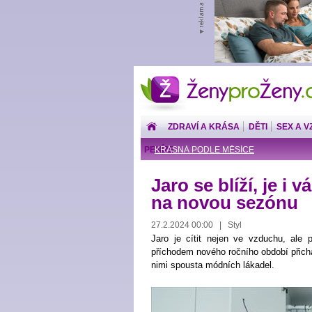
ŽenyproŽeny.cz
ZDRAVÍ A KRÁSA
DĚTI
SEX A V
PENÍZE
KRÁSNÁ PODLE MĚSÍCE
Jaro se blíží, je i 
na novou sezónu
27.2.2024 00:00 | Styl
Jaro je cítit nejen ve vzduchu, ale 
příchodem nového ročního období přich
nimi spousta módních lákadel.