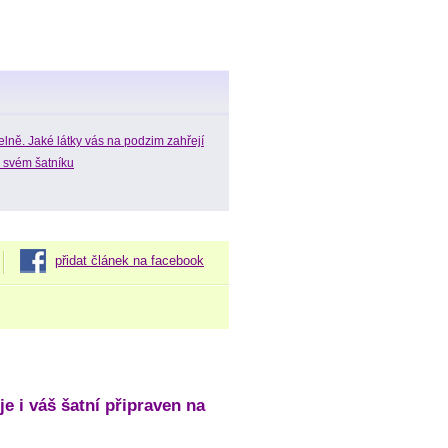
elně. Jaké látky vás na podzim zahřejí
 svém šatníku
přidat článek na facebook
 je i váš šatní připraven na