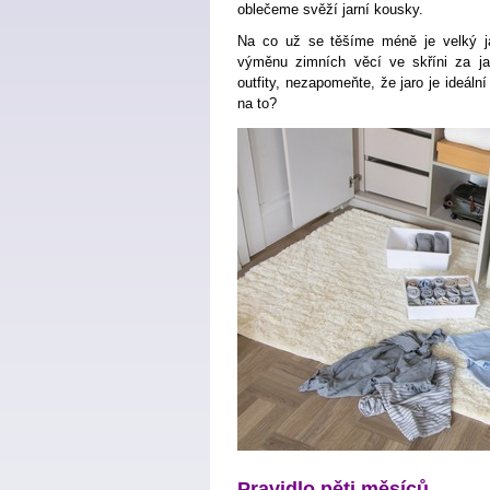
oblečeme svěží jarní kousky.
Na co už se těšíme méně je velký jar
výměnu zimních věcí ve skříni za jar
outfity, nezapomeňte, že jaro je ideáln
na to?
Pravidlo pěti měsíců