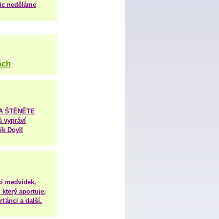
nic neděláme
ách
TA ŠTĚNĚTE
ů vypráví
ík Doyll
í medvídek,
 který aportuje,
ťánci a další.