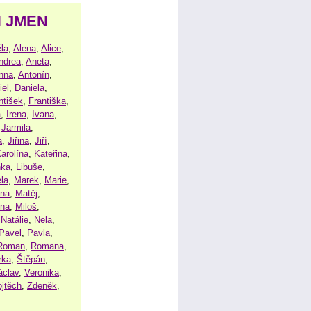
H JMEN
la
,
Alena
,
Alice
,
ndrea
,
Aneta
,
nna
,
Antonín
,
iel
,
Daniela
,
ntišek
,
Františka
,
a
,
Irena
,
Ivana
,
,
Jarmila
,
a
,
Jiřina
,
Jiří
,
arolína
,
Kateřina
,
nka
,
Libuše
,
la
,
Marek
,
Marie
,
ina
,
Matěj
,
ena
,
Miloš
,
,
Natálie
,
Nela
,
Pavel
,
Pavla
,
Roman
,
Romana
,
rka
,
Štěpán
,
áclav
,
Veronika
,
ojtěch
,
Zdeněk
,