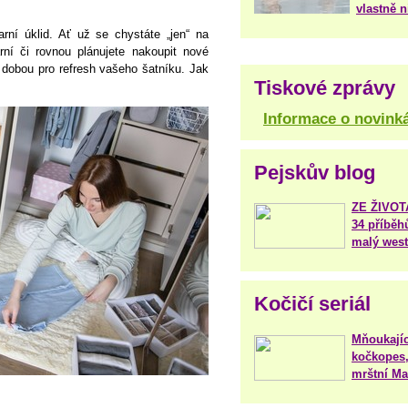
vlastně 
ní úklid. Ať už se chystáte „jen“ na
ní či rovnou plánujete nakoupit nové
í dobou pro refresh vašeho šatníku. Jak
Tiskové zprávy
Informace o novink
Pejskův blog
ZE ŽIVO
34 příběh
malý west
Kočičí seriál
Mňoukajíc
kočkopes,
mrštní Mar