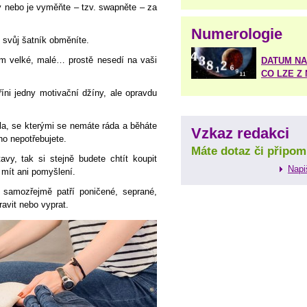
 nebo je vyměňte – tzv. swapněte – za
Numerologie
 svůj šatník obměníte.
vám velké, malé… prostě nesedí na vaši
DATUM NA
CO LZE Z
íni jedny motivační džíny, ale opravdu
ila, se kterými se nemáte ráda a běháte
Vzkaz redakci
oho nepotřebujete.
Máte dotaz či připom
vy, tak si stejně budete chtít koupit
Napi
e mít ani pomyšlení.
 samozřejmě patří poničené, seprané,
ravit nebo vyprat.