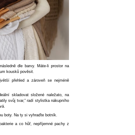
následně dle barvy. Máte-li prostor na
um kousků pověsit.
větší přehled a zároveň se nejméně
ideální skladovat složené naležato, na
tily svůj tvar,“ radí stylistka nákupního
vá.
ou boty. Na ty si vyhraďte botník.
bakterie a co hůř, nepříjemné pachy z