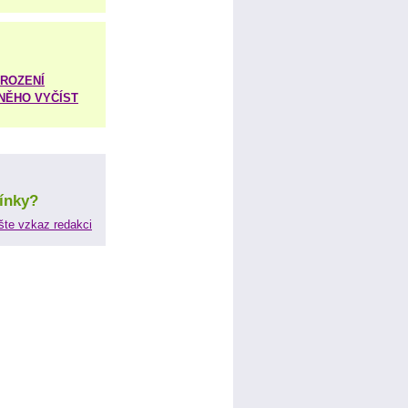
ROZENÍ
 NĚHO VYČÍST
ínky?
šte vzkaz redakci