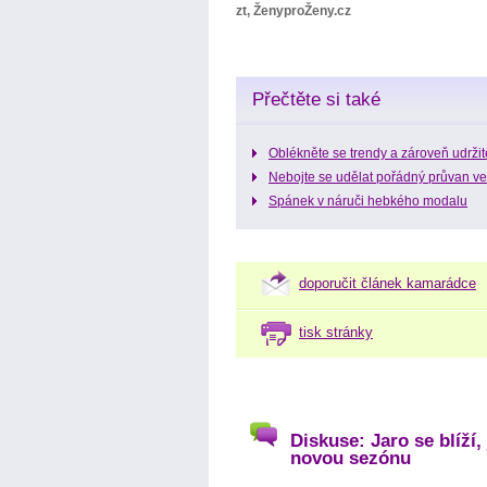
zt, ŽenyproŽeny.cz
Přečtěte si také
Oblékněte se trendy a zároveň udržit
Nebojte se udělat pořádný průvan ve
Spánek v náruči hebkého modalu
doporučit článek kamarádce
tisk stránky
Diskuse: Jaro se blíží,
novou sezónu