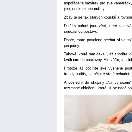
uspořádejte bazárek pro své kamarádky
jiné, neokoukané outfity.
Zbavíte se tak starých kousků a rovnou
Další v pořadí jsou věci, které jsou 
současnou postavu.
Dobře, máte povoleno nechat si ve skř
jen jedny.
Takové, které tam čekají, až shodíte k
kvůli nim do posilovny. Ale věřte, víc t
Protože až docílíte své vysněné posta
trendy outfity, na nějaké staré nebudet
A poslední do skupiny „Na vyhození“
roztrhané oblečení, které už se nedá op