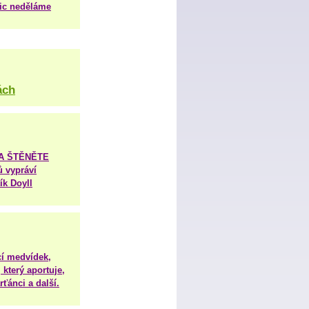
nic neděláme
ách
TA ŠTĚNĚTE
ů vypráví
ík Doyll
í medvídek,
 který aportuje,
ťánci a další.