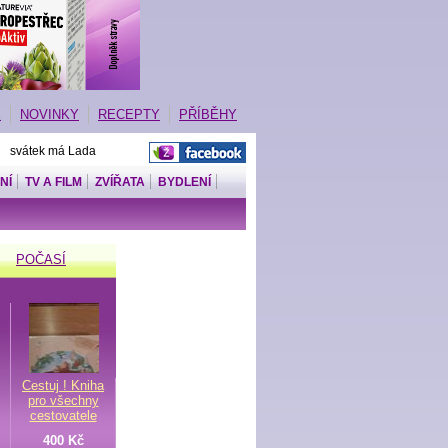
E
NOVINKY
RECEPTY
PŘÍBĚHY
| svátek má Lada
NÍ
TV A FILM
ZVÍŘATA
BYDLENÍ
POČASÍ
Cestuj ! Kniha
pro všechny
cestovatele
400 Kč