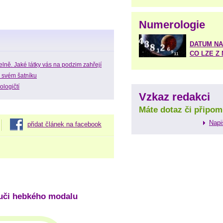
Numerologie
DATUM NA
CO LZE Z
elně. Jaké látky vás na podzim zahřejí
 svém šatníku
ologičtí
Vzkaz redakci
Máte dotaz či připom
Napi
přidat článek na facebook
ruči hebkého modalu