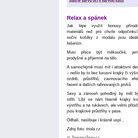
Slaďte barvu očí s barvou šatů!
Relax a spánek
Jak lépe využít bonusy přírodn
materiálů než pro chvíle odpočinku
noční košilky z modalu jsou ideál
řešením.
Musí přece být měkoučké, jem
prodyšné a příjemné na tělo.
A samozřejmě musí mít i atraktivní de
– nešlo by to bez luxusní krajky či výši
ozdob, průstřihů, zavinovacího efe
řasení a dalších rafinovaných prvků.
Sexy a zároveň pohodlný by měl bý
střih. Líbí se nám hlavně krajky k
výstřihu a na rukávech, ale velmi přitaž
jsou krajkové průstřihy v pase.
Odhalí, naslibuje i krásně uspí...
Zdroj foto: triola.cz
zt, ŽenyproŽeny.cz