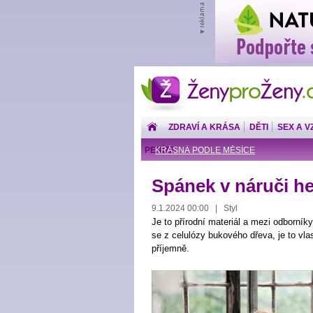
ŽenyproŽeny.cz
ZDRAVÍ A KRÁSA
DĚTI
SEX A V
PENÍZE
KRÁSNÁ PODLE MĚSÍCE
Spánek v náruči 
9.1.2024 00:00 | Styl
Je to přírodní materiál a mezi odborní
se z celulózy bukového dřeva, je to vla
příjemně.