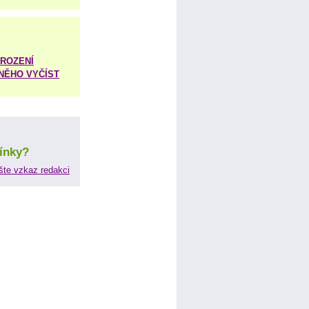
ROZENÍ
 NĚHO VYČÍST
ínky?
šte vzkaz redakci