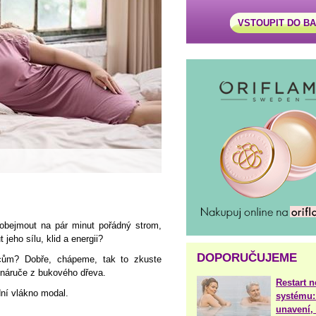
VSTOUPIT DO B
 obejmout na pár minut pořádný strom,
 jeho sílu, klid a energii?
DOPORUČUJEME
cům? Dobře, chápeme, tak to zkuste
 náruče z bukového dřeva.
Restart 
dní vlákno modal.
systému:
unavení, 