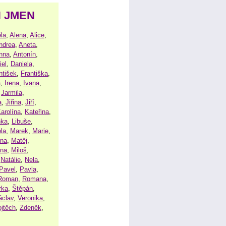
H JMEN
la
,
Alena
,
Alice
,
ndrea
,
Aneta
,
nna
,
Antonín
,
iel
,
Daniela
,
ntišek
,
Františka
,
a
,
Irena
,
Ivana
,
,
Jarmila
,
a
,
Jiřina
,
Jiří
,
arolína
,
Kateřina
,
nka
,
Libuše
,
la
,
Marek
,
Marie
,
ina
,
Matěj
,
ena
,
Miloš
,
,
Natálie
,
Nela
,
Pavel
,
Pavla
,
Roman
,
Romana
,
rka
,
Štěpán
,
áclav
,
Veronika
,
ojtěch
,
Zdeněk
,