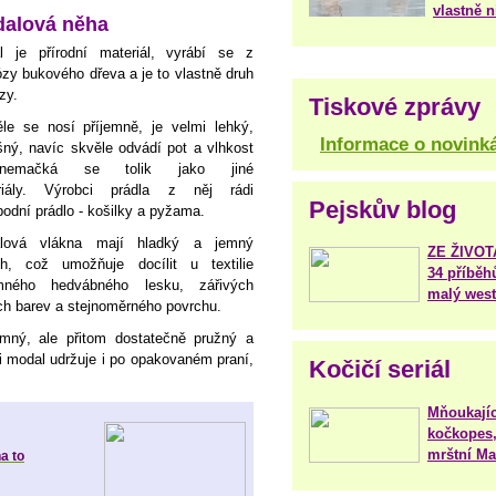
vlastně 
alová něha
l je přírodní materiál, vyrábí se z
ózy bukového dřeva a je to vlastně druh
zy.
Tiskové zprávy
le se nosí příjemně, je velmi lehký,
Informace o novink
ný, navíc skvěle odvádí pot a vlhkost
emačká se tolik jako jiné
riály. Výrobci prádla z něj rádi
Pejskův blog
spodní prádlo - košilky a pyžama.
lová vlákna mají hladký a jemný
ZE ŽIVO
ch, což umožňuje docílit u textilie
34 příběh
emného hedvábného lesku, zářivých
malý west
ch barev a stejnoměrného povrchu.
mný, ale přitom dostatečně pružný a
i modal udržuje i po opakovaném praní,
Kočičí seriál
Mňoukajíc
kočkopes,
mrštní Mar
a to