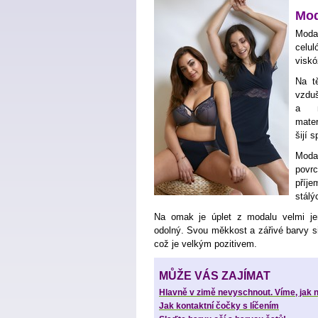
Mod
Moda
celul
viskó
Na tě
vzduš
a n
mate
šijí 
Moda
povr
příj
stálý
Na omak je úplet z modalu velmi je
odolný. Svou měkkost a zářivé barvy s
což je velkým pozitivem.
MŮŽE VÁS ZAJÍMAT
Hlavně v zimě nevyschnout. Víme, jak n
Jak kontaktní čočky s líčením