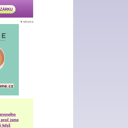
AZÁRKU
nervového
 proč jsme
i když