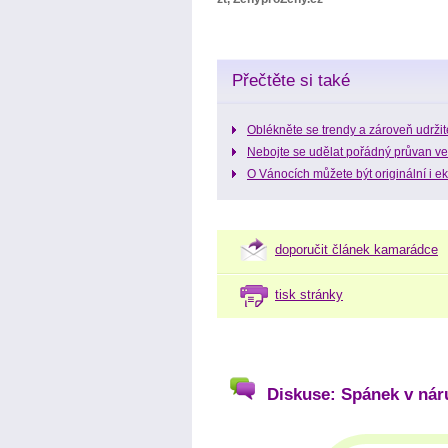
Přečtěte si také
Oblékněte se trendy a zároveň udržit
Nebojte se udělat pořádný průvan ve
O Vánocích můžete být originální i ek
doporučit článek kamarádce
tisk stránky
Diskuse: Spánek v ná