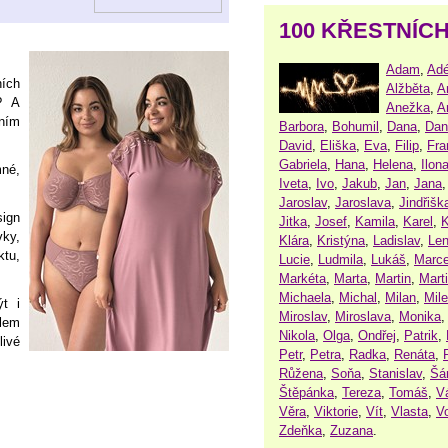
100 KŘESTNÍC
Adam
,
Adé
ích
Alžběta
,
A
? A
Anežka
,
A
ním
Barbora
,
Bohumil
,
Dana
,
Dan
David
,
Eliška
,
Eva
,
Filip
,
Fra
Gabriela
,
Hana
,
Helena
,
Ilon
né,
Iveta
,
Ivo
,
Jakub
,
Jan
,
Jana
Jaroslav
,
Jaroslava
,
Jindřišk
sign
Jitka
,
Josef
,
Kamila
,
Karel
,
K
vky,
Klára
,
Kristýna
,
Ladislav
,
Le
ktu,
Lucie
,
Ludmila
,
Lukáš
,
Marce
Markéta
,
Marta
,
Martin
,
Mart
Michaela
,
Michal
,
Milan
,
Mil
t i
Miroslav
,
Miroslava
,
Monika
olem
Nikola
,
Olga
,
Ondřej
,
Patrik
,
livé
Petr
,
Petra
,
Radka
,
Renáta
,
Růžena
,
Soňa
,
Stanislav
,
Šá
Štěpánka
,
Tereza
,
Tomáš
,
V
Věra
,
Viktorie
,
Vít
,
Vlasta
,
V
Zdeňka
,
Zuzana
.