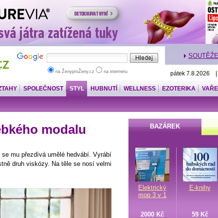
SOUTĚŽ
na ŽenyproŽeny.cz
na internetu
pátek 7.8.2026 
ZTAHY
SPOLEČNOST
STYL
HUBNUTÍ
WELLNESS
EZOTERIKA
VAŘE
hebkého modalu
BAZÁREK
ky se mu přezdívá umělé hedvábí. Vyrábí
stně druh viskózy. Na těle se nosí velmi
Elektrický
E-knihy
mop 3 v 1
2000 Kč
59 Kč