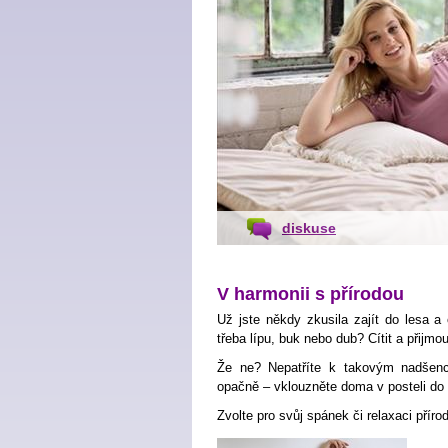
diskuse
V harmonii s přírodou
Už jste někdy zkusila zajít do lesa a
třeba lípu, buk nebo dub? Cítit a přijmout
Že ne? Nepatříte k takovým nadšen
opačně – vklouzněte doma v posteli do
Zvolte pro svůj spánek či relaxaci příro