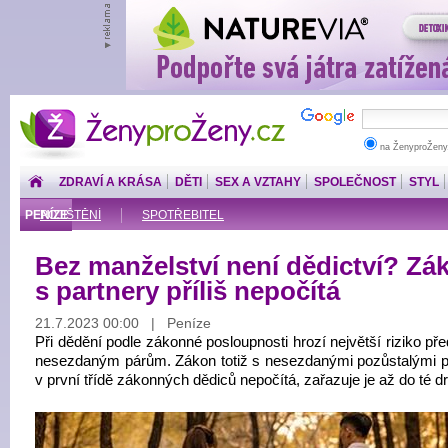
ŽenyproŽeny.cz
na ŽenyproŽeny
ZDRAVÍ A KRÁSA
DĚTI
SEX A VZTAHY
SPOLEČNOST
STYL
PENÍZE
POJIŠTĚNÍ
SPOTŘEBITEL
Bez manželství není dědictví? Zá
s partnery příliš nepočítá
21.7.2023 00:00 | Peníze
Při dědění podle zákonné posloupnosti hrozí největší riziko p
nesezdaným párům. Zákon totiž s nesezdanými pozůstalými p
v první třídě zákonných dědiců nepočítá, zařazuje je až do té d