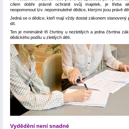
cílem dobře právně ochránit svůj majetek, je třeba a
neopomenout tzv. nepominutelné dědice, kterými jsou právě dět
Jedná se o dědice, kteří mají vždy dostat zákonem stanovený 
díl.
Ten je minimálně tři čtvrtiny u nezletilých a jedna čtvrtina z
dědického podílu u zletilých dětí.
Vydědění není snadné