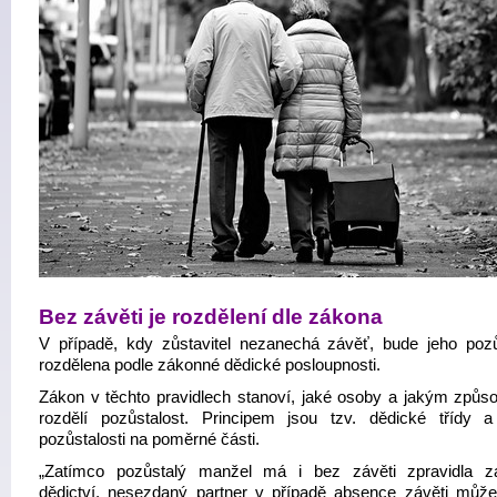
Bez závěti je rozdělení dle zákona
V případě, kdy zůstavitel nezanechá závěť, bude jeho pozů
rozdělena podle zákonné dědické posloupnosti.
Zákon v těchto pravidlech stanoví, jaké osoby a jakým způs
rozdělí pozůstalost. Principem jsou tzv. dědické třídy a
pozůstalosti na poměrné části.
„Zatímco pozůstalý manžel má i bez závěti zpravidla za
dědictví, nesezdaný partner v případě absence závěti může