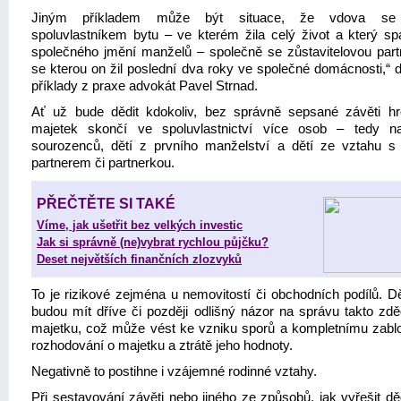
Jiným příkladem může být situace, že vdova se
spoluvlastníkem bytu – ve kterém žila celý život a který sp
společného jmění manželů – společně se zůstavitelovou part
se kterou on žil poslední dva roky ve společné domácnosti,“ d
příklady z praxe advokát Pavel Strnad.
Ať už bude dědit kdokoliv, bez správně sepsané závěti hr
majetek skončí ve spoluvlastnictví více osob – tedy na
sourozenců, dětí z prvního manželství a dětí ze vztahu 
partnerem či partnerkou.
PŘEČTĚTE SI TAKÉ
Víme, jak ušetřit bez velkých investic
Jak si správně (ne)vybrat rychlou půjčku?
Deset největších finančních zlozvyků
To je rizikové zejména u nemovitostí či obchodních podílů. D
budou mít dříve či později odlišný názor na správu takto zd
majetku, což může vést ke vzniku sporů a kompletnímu zabl
rozhodování o majetku a ztrátě jeho hodnoty.
Negativně to postihne i vzájemné rodinné vztahy.
Při sestavování závěti nebo jiného ze způsobů, jak vyřešit dě