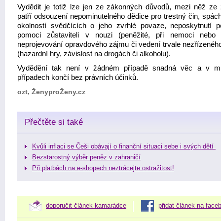
Vydědit je totiž lze jen ze zákonných důvodů, mezi něž ze
patří odsouzení nepominutelného dědice pro trestný čin, spác
okolností svědčících o jeho zvrhlé povaze, neposkytnutí p
pomoci zůstaviteli v nouzi (peněžité, při nemoci nebo 
neprojevování opravdového zájmu či vedení trvale nezřízeného
(hazardní hry, závislost na drogách či alkoholu).
Vydědění tak není v žádném případě snadná věc a v m
případech končí bez právních účinků.
ozt, ŽenyproŽeny.cz
Přečtěte si také
Kvůli inflaci se Češi obávají o finanční situaci sebe i svých dětí
Bezstarostný výběr peněz v zahraničí
Při platbách na e-shopech neztrácejte ostražitost!
doporučit článek kamarádce
přidat článek na face