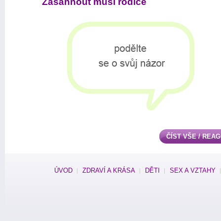
Zasáhnout musí rodiče
ČÍST VŠE / REA
ÚVOD
ZDRAVÍ A KRÁSA
DĚTI
SEX A VZTAHY