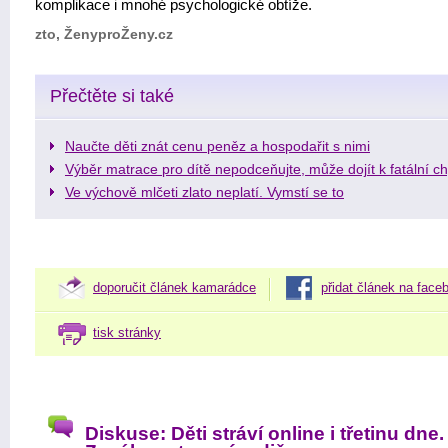
komplikace i mnohé psychologické obtíže.
zto, ŽenyproŽeny.cz
Přečtěte si také
Naučte děti znát cenu peněz a hospodařit s nimi
Výběr matrace pro dítě nepodceňujte, může dojít k fatální c
Ve výchově mlčeti zlato neplatí. Vymstí se to
doporučit článek kamarádce
přidat článek na face
tisk stránky
Diskuse: Děti stráví online i třetinu dne.