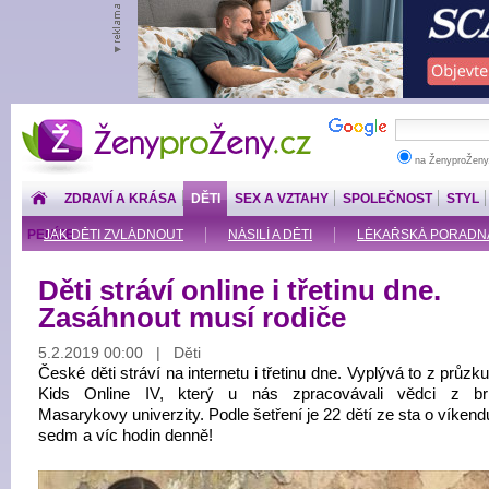
ŽenyproŽeny.cz
na ŽenyproŽeny
ZDRAVÍ A KRÁSA
DĚTI
SEX A VZTAHY
SPOLEČNOST
STYL
PENÍZE
JAK DĚTI ZVLÁDNOUT
NÁSILÍ A DĚTI
LÉKAŘSKÁ PORADNA: O
Děti stráví online i třetinu dne.
Zasáhnout musí rodiče
5.2.2019 00:00 | Děti
České děti stráví na internetu i třetinu dne. Vyplývá to z prů
Kids Online IV, který u nás zpracovávali vědci z br
Masarykovy univerzity. Podle šetření je 22 dětí ze sta o víkend
sedm a víc hodin denně!