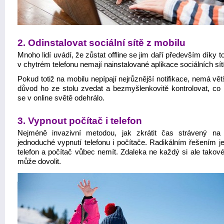
2. Odinstalovat sociální sítě z mobilu
Mnoho lidí uvádí, že zůstat offline se jim daří především díky 
v chytrém telefonu nemají nainstalované aplikace sociálních sítí
Pokud totiž na mobilu nepípají nejrůznější notifikace, nemá větš
důvod ho ze stolu zvedat a bezmyšlenkovitě kontrolovat, co
se v online světě odehrálo.
3. Vypnout počítač i telefon
Nejméně invazivní metodou, jak zkrátit čas strávený na s
jednoduché vypnutí telefonu i počítače. Radikálním řešením j
telefon a počítač vůbec nemít. Zdaleka ne každý si ale takové
může dovolit.