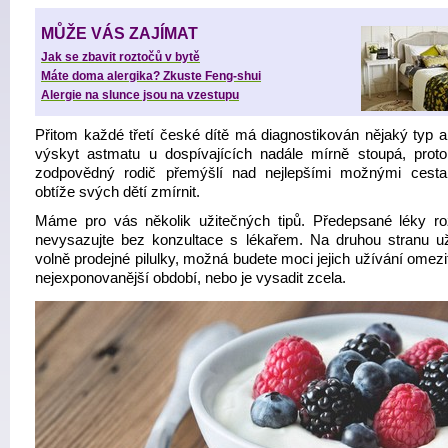
MŮŽE VÁS ZAJÍMAT
Jak se zbavit roztočů v bytě
Máte doma alergika? Zkuste Feng-shui
Alergie na slunce jsou na vzestupu
Přitom každé třetí české dítě má diagnostikován nějaký typ al
výskyt astmatu u dospívajících nadále mírně stoupá, prot
zodpovědný rodič přemýšlí nad nejlepšími možnými cesta
obtíže svých dětí zmírnit.
Máme pro vás několik užitečných tipů. Předepsané léky r
nevysazujte bez konzultace s lékařem. Na druhou stranu uží
volně prodejné pilulky, možná budete moci jejich užívání omezi
nejexponovanější období, nebo je vysadit zcela.