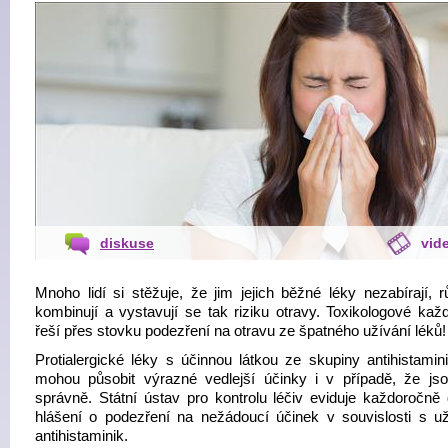
diskuse
vid
Mnoho lidí si stěžuje, že jim jejich běžné léky nezabírají, r
kombinují a vystavují se tak riziku otravy. Toxikologové kaž
řeší přes stovku podezření na otravu ze špatného užívání léků!
Protialergické léky s účinnou látkou ze skupiny antihistamin
mohou působit výrazné vedlejší účinky i v případě, že jso
správně. Státní ústav pro kontrolu léčiv eviduje každoročně 
hlášení o podezření na nežádoucí účinek v souvislosti s u
antihistaminik.