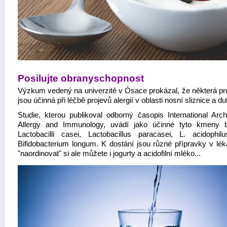
Posilujte obranyschopnost
Výzkum vedený na univerzitě v Ósace prokázal, že některá pro
jsou účinná při léčbě projevů alergií v oblasti nosní sliznice a dut
Studie, kterou publikoval odborný časopis International Arch
Allergy and Immunology, uvádí jako účinné tyto kmeny ba
Lactobacilli casei, Lactobacillus paracasei, L. acidophil
Bifidobacterium longum. K dostání jsou různé přípravky v lék
"naordinovat" si ale můžete i jogurty a acidofilní mléko...