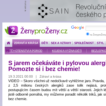
ŽenyproŽeny.cz
na ŽenyproŽeny
ZDRAVÍ A KRÁSA
DĚTI
SEX A VZTAHY
SPOLEČNOST
STYL
PENÍZE
TĚHOTENSTVÍ A POROD
KOJENÍ A VÝŽIVA DĚTÍ
BEZLEPKOV
S jarem očekáváte i pylovou alerg
Pomozte si i bez chemie!
19.3.2021 00:00 | Zdraví a krása
VIDEO – Skoro všichni už nedočkavě vyhlížíme jaro. Pravda,
z 2,5 milionu českých alergiků zase tolik nejásá, pr
postupujícím časem budou mít větší a větší starosti. Jejich l
jistě odborně pomáhá, my můžeme poradit několik triků, jak si 
bez chemie.