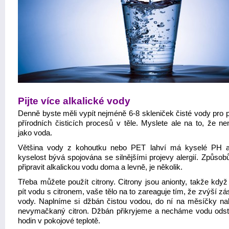
Pijte více alkalické vody
Denně byste měli vypít nejméně 6-8 skleniček čisté vody pro 
přírodních čisticích procesů v těle. Myslete ale na to, že ne
jako voda.
Většina vody z kohoutku nebo PET lahví má kyselé PH 
kyselost bývá spojována se silnějšími projevy alergií. Způsobů
připravit alkalickou vodu doma a levně, je několik.
Třeba můžete použít citrony. Citrony jsou anionty, takže když
pít vodu s citronem, vaše tělo na to zareaguje tím, že zvýší zá
vody. Naplníme si džbán čistou vodou, do ní na měsíčky na
nevymačkaný citron. Džbán přikryjeme a necháme vodu odst
hodin v pokojové teplotě.