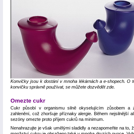
Konvičky jsou k dostání v mnoha lékárnách a e-shopech. O t
konvičku správně používat, se můžete dozvědět zde.
Omezte cukr
Cukr působí v organismu silně okyselujícím zůsobem a 
zahlenění, což zhoršuje příznaky alergie. Během nejsilnější a
sezóny omezte proto příjem cukrů na minimum.
Nenahrazujte je však umělými sladidly a nezapomeňte na to, ž
množství cukru je obsaženo také v mnoha druzích ovoce. Vybír