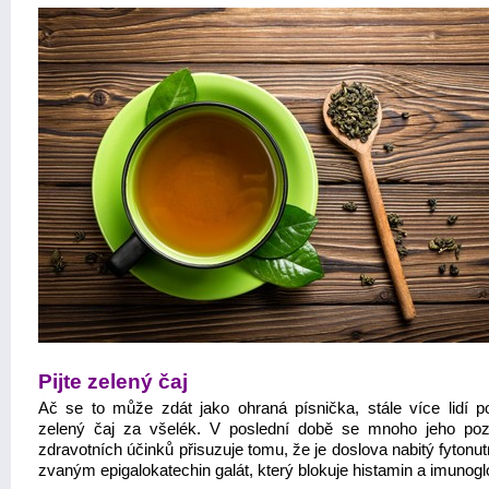
Pijte zelený čaj
Ač se to může zdát jako ohraná písnička, stále více lidí p
zelený čaj za všelék. V poslední době se mnoho jeho pozi
zdravotních účinků přisuzuje tomu, že je doslova nabitý fytonu
zvaným epigalokatechin galát, který blokuje histamin a imunogl