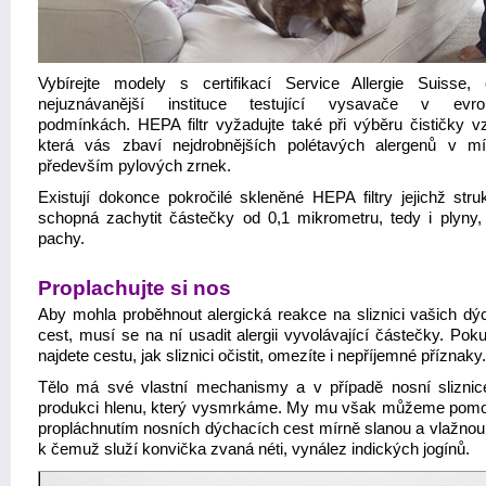
Vybírejte modely s certifikací Service Allergie Suisse,
nejuznávanější instituce testující vysavače v evro
podmínkách. HEPA filtr vyžadujte také při výběru čističky v
která vás zbaví nejdrobnějších polétavých alergenů v mís
především pylových zrnek.
Existují dokonce pokročilé skleněné HEPA filtry jejichž struk
schopná zachytit částečky od 0,1 mikrometru, tedy i plyny,
pachy.
Proplachujte si nos
Aby mohla proběhnout alergická reakce na sliznici vašich dý
cest, musí se na ní usadit alergii vyvolávající částečky. Pok
najdete cestu, jak sliznici očistit, omezíte i nepříjemné příznaky.
Tělo má své vlastní mechanismy a v případě nosní sliznic
produkci hlenu, který vysmrkáme. My mu však můžeme pomoc
propláchnutím nosních dýchacích cest mírně slanou a vlažnou
k čemuž služí konvička zvaná néti, vynález indických jogínů.