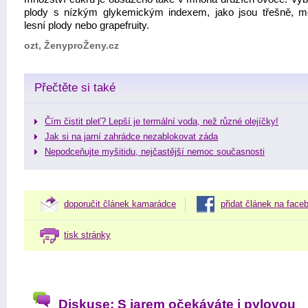
plody s nízkým glykemickým indexem, jako jsou třešně, m
lesní plody nebo grapefruity.
ozt, ŽenyproŽeny.cz
Přečtěte si také
Čím čistit pleť? Lepší je termální voda, než různé olejíčky!
Jak si na jarní zahrádce nezablokovat záda
Nepodceňujte myšitidu, nejčastější nemoc současnosti
doporučit článek kamarádce
přidat článek na face
tisk stránky
Diskuse: S jarem očekáváte i pylovou