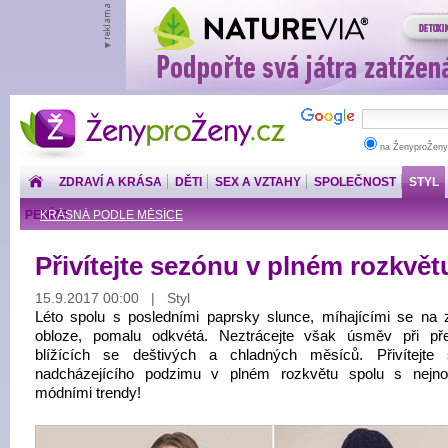
ŽenyproŽeny.cz
na ŽenyproŽeny
ZDRAVÍ A KRÁSA
DĚTI
SEX A VZTAHY
SPOLEČNOST
STYL
PENÍZE
KRÁSNÁ PODLE MĚSÍCE
Přivítejte sezónu v plném rozkvět
15.9.2017 00:00 | Styl
Léto spolu s posledními paprsky slunce, míhajícími se na z
obloze, pomalu odkvétá. Neztrácejte však úsměv při př
blížících se deštivých a chladných měsíců. Přivítejte
nadcházejícího podzimu v plném rozkvětu spolu s nejno
módními trendy!