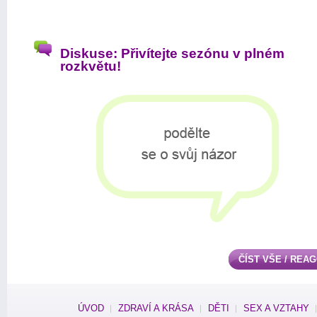
Diskuse: Přivítejte sezónu v plném
rozkvětu!
ČÍST VŠE / REA
ÚVOD
ZDRAVÍ A KRÁSA
DĚTI
SEX A VZTAHY