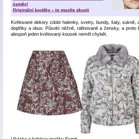
úsměv!
Originální korálky – to musíte zkusit
Květované dekory zdobí halenky, svetry, bundy, šaty, sukně, a
doplňky a obuv. Působí něžně, rafinovaně a žensky, a proto
alespoň jeden květovaný kousek neměl chybět.