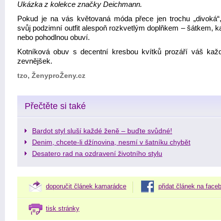
Ukázk
a z kolekce značky
Deichmann.
Pokud je na vás květovaná móda přece jen trochu „divoká“,
svůj podzimní outfit alespoň rozkvetlým doplňkem – šátkem, k
nebo pohodlnou obuví.
Kotníková obuv s decentní kresbou kvítků prozáří váš kaž
zevnějšek.
tzo, ŽenyproŽeny.cz
Přečtěte si také
Bardot styl sluší každé ženě – buďte svůdné!
Denim, chcete-li džínovina, nesmí v šatníku chybět
Desatero rad na ozdravení životního stylu
doporučit článek kamarádce
přidat článek na face
tisk stránky