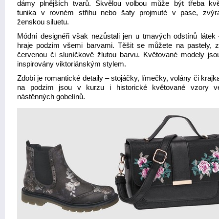
dámy plnějších tvarů. Skvělou volbou může být třeba kv
tunika v rovném střihu nebo šaty projmuté v pase, zvýra
ženskou siluetu.
Módní designéři však nezůstali jen u tmavých odstínů látek 
hraje podzim všemi barvami. Těšit se můžete na pastely, z
červenou či sluníčkově žlutou barvu. Květované modely jso
inspirovány viktoriánským stylem.
Zdobí je romantické detaily – stojáčky, límečky, volány či krajk
na podzim jsou v kurzu i historické květované vzory v
nástěnných gobelínů.