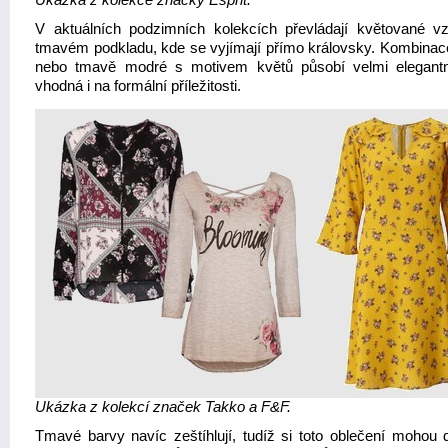
Ukázka z kolekce značky
Esprit
.
V aktuálních podzimních kolekcích převládají květované v
tmavém podkladu, kde se vyjímají přímo královsky. Kombinac
nebo tmavě modré s motivem květů působí velmi elegant
vhodná i na formální příležitosti.
Ukázk
a z kolekcí znače
k
Takko a
F&F.
Tmavé barvy navíc zeštíhlují, tudíž si toto oblečení mohou do