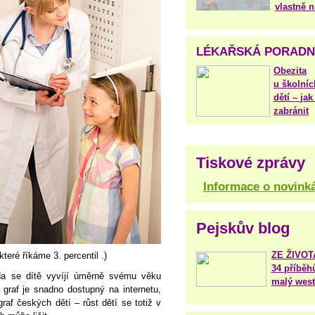
vlastně 
LÉKAŘSKÁ PORAD
Obezita
u školníc
dětí – jak 
zabránit
Tiskové zprávy
Informace o novink
Pejskův blog
ZE ŽIVO
které říkáme 3. percentil .)
34 příběh
zda se dítě vyvíjí úměrně svému věku
malý west
 graf je snadno dostupný na internetu,
raf českých dětí – růst dětí se totiž v