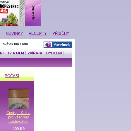
E
NOVINKY
RECEPTY
PŘÍBĚHY
| svátek má Lada
NÍ
TV A FILM
ZVÍŘATA
BYDLENÍ
POČASÍ
Cestuj ! Kniha
pro všechny
cestovatele
400 Kč