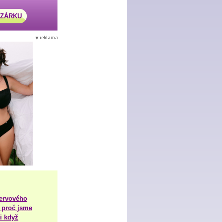
AZÁRKU
nervového
 proč jsme
i když