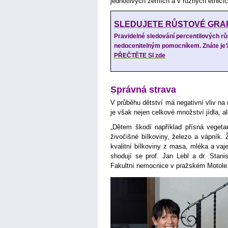
jednotlivých zemích a v různých etnicíc
SLEDUJETE RŮSTOVÉ GRA
Pravidelné sledování percentilových rů
nedocenitelným pomocníkem. Znáte je
PŘEČTĚTE SI zde
Správná strava
V průběhu dětství má negativní vliv na 
je však nejen celkové množství jídla, al
„Dětem škodí například přísná vegetar
živočišné bílkoviny, železo a vápník. 
kvalitní bílkoviny z masa, mléka a vaj
shodují se prof. Jan Lebl a dr. Stani
Fakultní nemocnice v pražském Motole