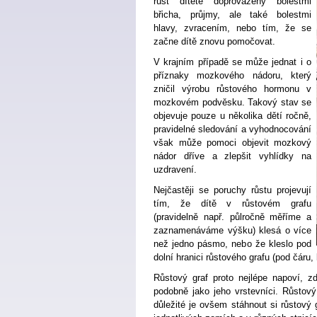
růst dítěte doprovázený bolestmi
břicha, průjmy, ale také bolestmi
hlavy, zvracením, nebo tím, že se
začne dítě znovu pomočovat.
V krajním případě se může jednat i o
příznaky mozkového nádoru, který
zničil výrobu růstového hormonu v
mozkovém podvěsku. Takový stav se
objevuje pouze u několika dětí ročně,
pravidelné sledování a vyhodnocování
však může pomoci objevit mozkový
nádor dříve a zlepšit vyhlídky na
uzdravení.
Nejčastěji se poruchy růstu projevují
tím, že dítě v růstovém grafu
(pravidelně např. půlročně měříme a
zaznamenáváme výšku) klesá o více
než jedno pásmo, nebo že kleslo pod
dolní hranici růstového grafu (pod čáru, 
Růstový graf proto nejlépe napoví, 
podobně jako jeho vrstevníci. Růstový
důležité je ovšem stáhnout si růstový g