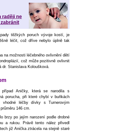
 raději ne
 zabránit
pady těžkých poruch vývoje kostí, je
šně léčit, což dříve nebylo úplně tak
 na možnosti léčebného ovlivnění dětí
ndroplázií, což může pozitivně ovlivnit
rá dr. Stanislava Koloušková.
rom
případ Aničky, která se narodila s
á porucha, při které chybí v buňkách
 vhodné léčby dívky s Turnerovým
 průměru 146 cm.
o brzy po jejím narození podle drobné
u a rukou. Právě tento nález přivedl
ech již Anička ztrácela na stejně staré