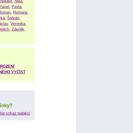
,
Natálie
,
Nela
,
Pavel
,
Pavla
,
Roman
,
Romana
,
rka
,
Štěpán
,
áclav
,
Veronika
,
ojtěch
,
Zdeněk
,
ROZENÍ
 NĚHO VYČÍST
ínky?
šte vzkaz redakci