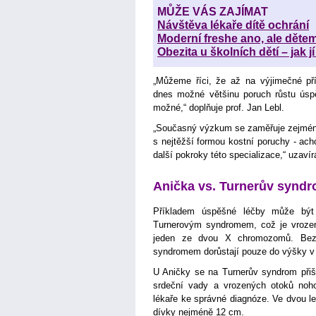
MŮŽE VÁS ZAJÍMAT
Návštěva lékaře dítě ochrání
Moderní freshe ano, ale dětem
Obezita u školních dětí – jak jí
„Můžeme říci, že až na výjimečné pří
dnes možné většinu poruch růstu úspě
možné,“ doplňuje prof. Jan Lebl.
„Současný výzkum se zaměřuje zejména
s nejtěžší formou kostní poruchy - acho
další pokroky této specializace,“ uzaví
Anička vs. Turnerův synd
Příkladem úspěšné léčby může být 
Turnerovým syndromem, což je vrozen
jeden ze dvou X chromozomů. Bez
syndromem dorůstají pouze do výšky v
U Aničky se na Turnerův syndrom přišl
srdeční vady a vrozených otoků noho
lékaře ke správné diagnóze. Ve dvou let
dívky nejméně 12 cm.