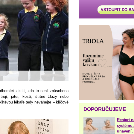
VSTOUPIT DO B
borníci zjistit, zda to není způsobeno
rojí, jater, kostí, štítné žlázy nebo
těvou lékaře tedy neváhejte – klíčové
DOPORUČUJEME
Restart 
systému:
unavení, 