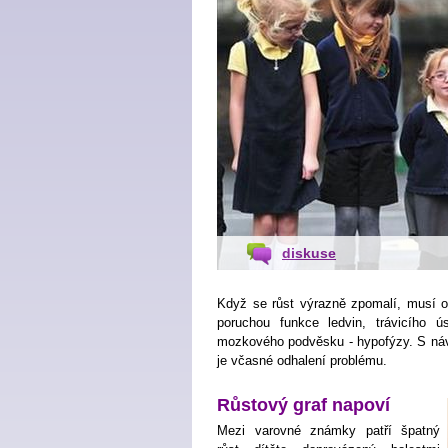
diskuse
Když se růst výrazně zpomalí, musí od
poruchou funkce ledvin, trávicího úst
mozkového podvěsku - hypofýzy. S návš
je včasné odhalení problému.
Růstový graf napoví
Mezi varovné známky patří špatný