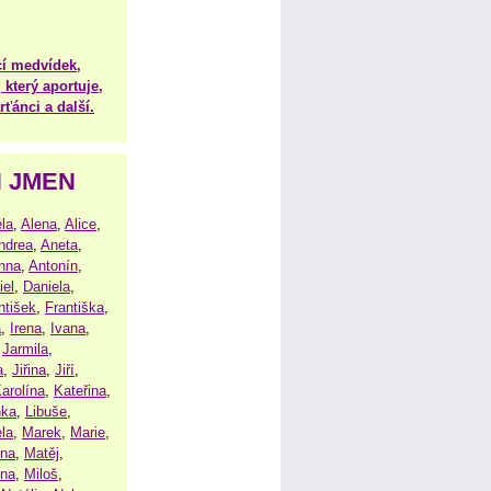
í medvídek,
 který aportuje,
ťánci a další.
H JMEN
la
,
Alena
,
Alice
,
ndrea
,
Aneta
,
nna
,
Antonín
,
iel
,
Daniela
,
ntišek
,
Františka
,
a
,
Irena
,
Ivana
,
,
Jarmila
,
a
,
Jiřina
,
Jiří
,
arolína
,
Kateřina
,
nka
,
Libuše
,
la
,
Marek
,
Marie
,
ina
,
Matěj
,
ena
,
Miloš
,