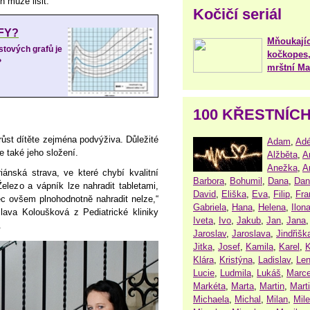
h může lišit.
Kočičí seriál
FY?
Mňoukajíc
stových grafů je
kočkopes,
?
mrštní Mar
100 KŘESTNÍC
růst dítěte zejména podvýživa. Důležité
Adam
,
Adé
e také jeho složení.
Alžběta
,
A
Anežka
,
A
iánská strava, ve které chybí kvalitní
Barbora
,
Bohumil
,
Dana
,
Dan
Železo a vápník lze nahradit tabletami,
David
,
Eliška
,
Eva
,
Filip
,
Fra
ec ovšem plnohodnotně nahradit nelze,“
Gabriela
,
Hana
,
Helena
,
Ilon
slava Koloušková z Pediatrické kliniky
Iveta
,
Ivo
,
Jakub
,
Jan
,
Jana
.
Jaroslav
,
Jaroslava
,
Jindřišk
Jitka
,
Josef
,
Kamila
,
Karel
,
K
Klára
,
Kristýna
,
Ladislav
,
Le
Lucie
,
Ludmila
,
Lukáš
,
Marce
Markéta
,
Marta
,
Martin
,
Mart
Michaela
,
Michal
,
Milan
,
Mil