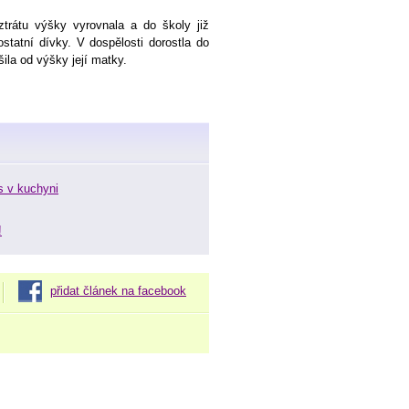
 ztrátu výšky vyrovnala a do školy již
tatní dívky. V dospělosti dorostla do
ila od výšky její matky.
s v kuchyni
!
přidat článek na facebook