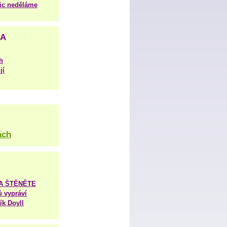
nic neděláme
NA
h
jí
ách
TA ŠTĚNĚTE
ů vypráví
ík Doyll