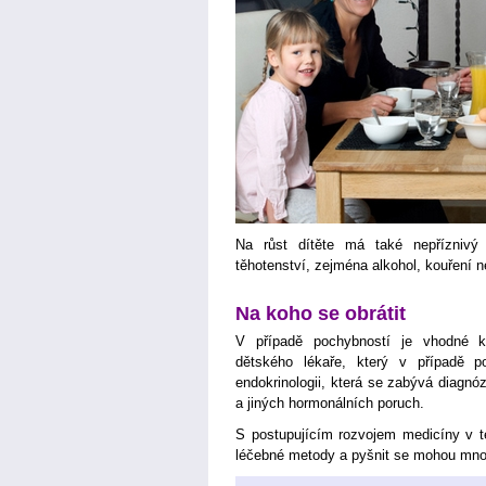
Na růst dítěte má také nepříznivý
těhotenství, zejména alkohol, kouření n
Na koho se obrátit
V případě pochybností je vhodné ko
dětského lékaře, který v případě p
endokrinologii, která se zabývá diagnó
a jiných hormonálních poruch.
S postupujícím rozvojem medicíny v této
léčebné metody a pyšnit se mohou mn