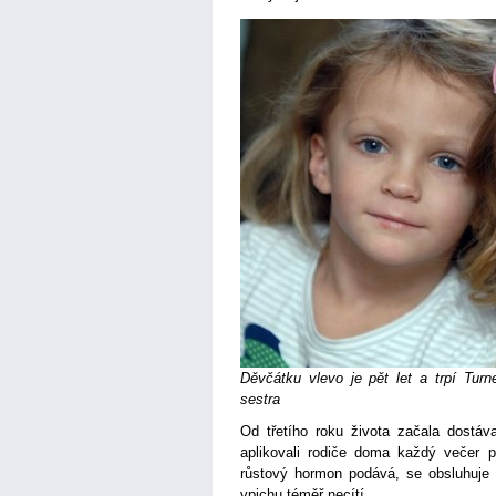
Děvčátku vlevo je pět let a trpí Turn
sestra
Od třetího roku života začala dostáva
aplikovali rodiče doma každý večer p
růstový hormon podává, se obsluhuje v
vpichu téměř necítí.