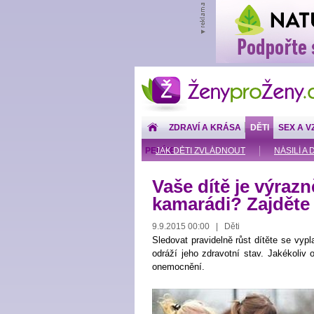
ŽenyproŽeny.cz
ZDRAVÍ A KRÁSA
DĚTI
SEX A V
PENÍZE
JAK DĚTI ZVLÁDNOUT
NÁSILÍ A 
Vaše dítě je výraz
kamarádi? Zajděte k
9.9.2015 00:00 | Děti
Sledovat pravidelně růst dítěte se vyplat
odráží jeho zdravotní stav. Jakékoliv
onemocnění.