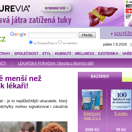
SOUTĚŽ
na ŽenyproŽeny.cz
na internetu
pátek 7.8.2026 
ZTAHY
SPOLEČNOST
STYL
HUBNUTÍ
WELLNESS
EZOTERIKA
VAŘE
DĚTI
LÉKAŘSKÁ PORADNA: Obezita u školních dětí
ně menší než
BAZÁREK
 lékaři!
í - je to nejdůležitější ukazatele, který
 odchylky mohou signalizovat i závažná
Elektrický
E-knihy
mop 3 v 1
2000 Kč
59 Kč