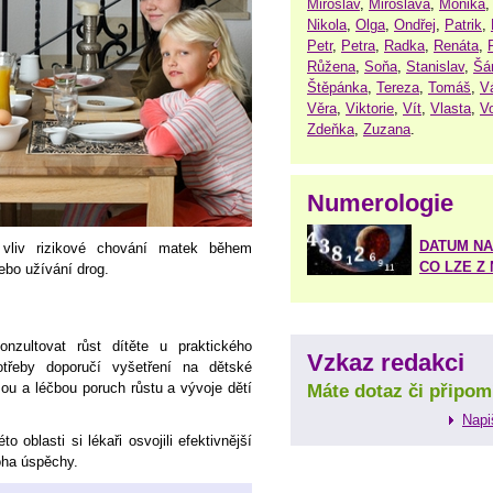
Miroslav
,
Miroslava
,
Monika
Nikola
,
Olga
,
Ondřej
,
Patrik
,
Petr
,
Petra
,
Radka
,
Renáta
,
Růžena
,
Soňa
,
Stanislav
,
Šá
Štěpánka
,
Tereza
,
Tomáš
,
V
Věra
,
Viktorie
,
Vít
,
Vlasta
,
V
Zdeňka
,
Zuzana
.
Numerologie
DATUM NA
 vliv rizikové chování matek během
CO LZE Z
ebo užívání drog.
nzultovat růst dítěte u praktického
Vzkaz redakci
otřeby doporučí vyšetření na dětské
zou a léčbou poruch růstu a vývoje dětí
Máte dotaz či připom
Napi
 oblasti si lékaři osvojili efektivnější
oha úspěchy.