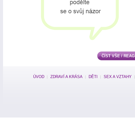
ČÍST VŠE / REA
ÚVOD
ZDRAVÍ A KRÁSA
DĚTI
SEX A VZTAHY