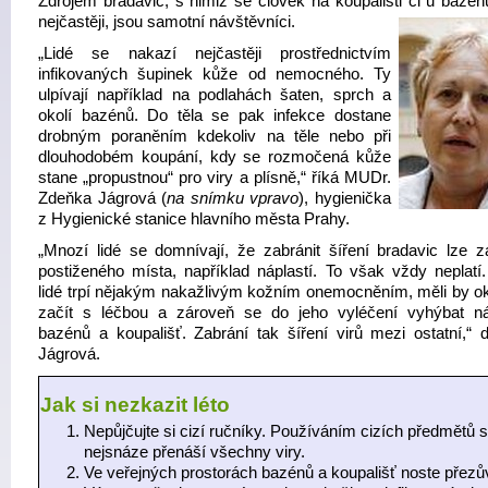
Zdrojem bradavic, s nimiž se člověk na koupališti či u bazén
nejčastěji, jsou samotní návštěvníci.
„Lidé se nakazí nejčastěji prostřednictvím
infikovaných šupinek kůže od nemocného. Ty
ulpívají například na podlahách šaten, sprch a
okolí bazénů. Do těla se pak infekce dostane
drobným poraněním kdekoliv na těle nebo při
dlouhodobém koupání, kdy se rozmočená kůže
stane „propustnou“ pro viry a plísně,“ říká MUDr.
Zdeňka Jágrová (
na snímku vpravo
), hygienička
z Hygienické stanice hlavního města Prahy.
„Mnozí lidé se domnívají, že zabránit šíření bradavic lze z
postiženého místa, například náplastí. To však vždy neplatí
lidé trpí nějakým nakažlivým kožním onemocněním, měli by o
začít s léčbou a zároveň se do jeho vyléčení vyhýbat n
bazénů a koupališť. Zabrání tak šíření virů mezi ostatní,“ d
Jágrová.
Jak si nezkazit léto
Nepůjčujte si cizí ručníky. Používáním cizích předmětů 
nejsnáze přenáší všechny viry.
Ve veřejných prostorách bazénů a koupališť noste přezů