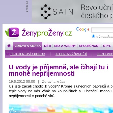
ŽenyproŽeny.cz
na ŽenyproŽeny
ZDRAVÍ A KRÁSA
DĚTI
SEX A VZTAHY
SPOLEČNOST
STYL
PENÍZE
TĚHOTENSTVÍ A POROD
KOJENÍ A VÝŽIVA DĚTÍ
BEZLEPKOV
U vody je příjemně, ale číhají tu i
mnohé nepříjemnosti
19.6.2012 00:00 | Zdraví a krása
Už jste začali chodit „k vodě“? Kromě slunečních paprsků a p
teplé vody na vás však na koupalištích a u bazénů mohou 
nepříjemnosti v podobě virů.