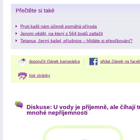
Přečtěte si také
Proti kašli nám účinně pomáhá příroda
Jenom vědět, na který z 564 bodů zatlačit
Tetanus, černý kašel, příušnice – hlídáte si přeočkování?
doporučit článek kamarádce
přidat článek na face
tisk stránky
Diskuse: U vody je příjemně, ale číhají t
mnohé nepříjemnosti