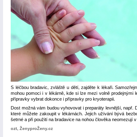
S léčbou bradavic, zvláště u dětí, zajděte k lékaři. Samozře
mohou pomoci i v lékárně, kde si lze mezi volně prodejnými l
přípravky vybrat dokonce i přípravky pro kryoterapii.
Dost možná vám budou vyhovovat i preparáty levnější, např. D
které můžete zakoupit v lékárnách. Jejich užívání bývá bezbo
šetrné a při použití na bradavice na nohou člověka neomezují v
ozt, ŽenyproŽeny.cz