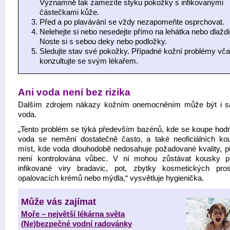
Významně tak zamezíte styku pokožky s infikovanými
částečkami kůže.
Před a po plavávání se vždy nezapomeňte osprchovat.
Nelehejte si nebo nesedejte přímo na lehátka nebo dlaždi
Noste si s sebou deky nebo podložky.
Sledujte stav své pokožky. Případné kožní problémy vč
konzultujte se svým lékařem.
Ani voda není bez rizika
Dalším zdrojem nákazy kožním onemocněním může být i 
voda.
„Tento problém se týká především bazénů, kde se koupe hodně
voda se nemění dostatečně často, a také neoficiálních ko
míst, kde voda dlouhodobě nedosahuje požadované kvality, p
není kontrolována vůbec. V ní mohou zůstávat kousky 
infikované viry bradavic, pot, zbytky kosmetických pros
opalovacích krémů nebo mýdla,“ vysvětluje hygienička.
Může vás zajímat
Moře – největší lékárna světa
(Ne)bezpečné vodní radovánky