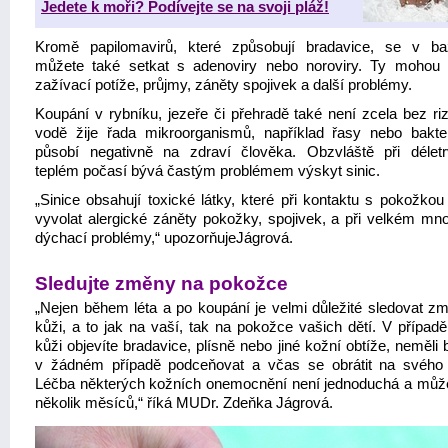
Jedete k moři? Podívejte se na svoji pláž!
Kromě papilomavirů, které způsobují bradavice, se v b
můžete také setkat s adenoviry nebo noroviry. Ty mohou 
zažívací potíže, průjmy, záněty spojivek a další problémy.
Koupání v rybníku, jezeře či přehradě také není zcela bez riz
vodě žije řada mikroorganismů, například řasy nebo bakter
působí negativně na zdraví člověka. Obzvláště při déletr
teplém počasí bývá častým problémem výskyt sinic.
„Sinice obsahují toxické látky, které při kontaktu s pokožko
vyvolat alergické záněty pokožky, spojivek, a při velkém množ
dýchací problémy,“ upozorňujeJágrová.
Sledujte změny na pokožce
„Nejen během léta a po koupání je velmi důležité sledovat z
kůži, a to jak na vaší, tak na pokožce vašich dětí. V případě
kůži objevíte bradavice, plísně nebo jiné kožní obtíže, neměli 
v žádném případě podceňovat a včas se obrátit na svého 
Léčba některých kožních onemocnění není jednoduchá a může 
několik měsíců,“ říká MUDr. Zdeňka Jágrová.