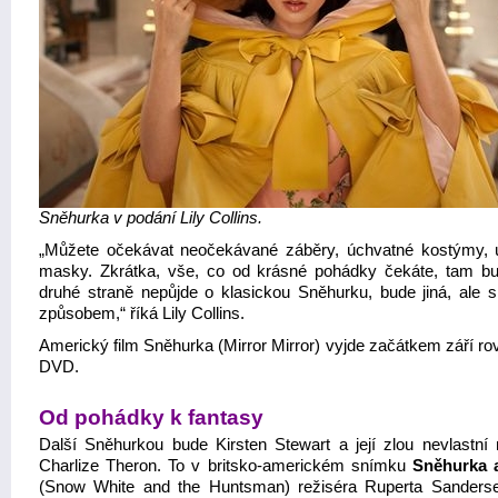
Sněhurka v podání Lily Collins.
„Můžete očekávat neočekávané záběry, úchvatné kostýmy, 
masky. Zkrátka, vše, co od krásné pohádky čekáte, tam b
druhé straně nepůjde o klasickou Sněhurku, bude jiná, ale 
způsobem,“ říká Lily Collins.
Americký film Sněhurka (Mirror Mirror) vyjde začátkem září ro
DVD.
Od pohádky k fantasy
Další Sněhurkou bude Kirsten Stewart a její zlou nevlastní
Charlize Theron. To v britsko-americkém snímku
Sněhurka 
(Snow White and the Huntsman) režiséra Ruperta Sanderse