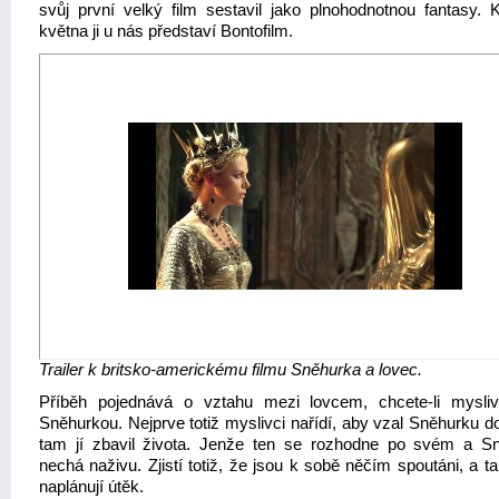
svůj první velký film sestavil jako plnohodnotnou fantasy.
května ji u nás představí Bontofilm.
Trailer k britsko-americkému filmu Sněhurka a lovec.
Příběh pojednává o vztahu mezi lovcem, chcete-li mysl
Sněhurkou. Nejprve totiž myslivci nařídí, aby vzal Sněhurku d
tam jí zbavil života. Jenže ten se rozhodne po svém a S
nechá naživu. Zjistí totiž, že jsou k sobě něčím spoutáni, a t
naplánují útěk.