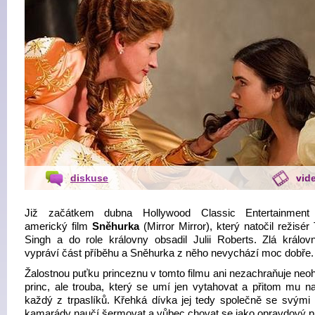
diskuse
vid
Již začátkem dubna Hollywood Classic Entertainment
americký film
Sněhurka
(Mirror Mirror), který natočil režisé
Singh a do role královny obsadil Julii Roberts. Zlá králov
vypráví část příběhu a Sněhurka z něho nevychází moc dobře.
Žalostnou puťku princeznu v tomto filmu ani nezachraňuje neo
princ, ale trouba, který se umí jen vytahovat a přitom mu na
každý z trpaslíků. Křehká dívka jej tedy společně se svými
kamarády naučí šermovat a vůbec chovat se jako opravdový pr