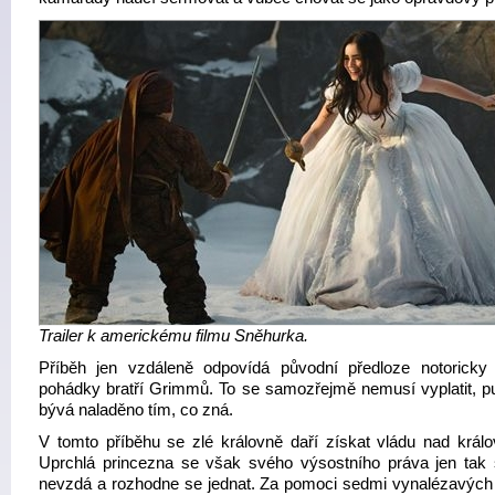
Trailer k americkému filmu Sněhurka.
Příběh jen vzdáleně odpovídá původní předloze notorick
pohádky bratří Grimmů. To se samozřejmě nemusí vyplatit, p
bývá naladěno tím, co zná.
V tomto příběhu se zlé královně daří získat vládu nad králo
Uprchlá princezna se však svého výsostního práva jen tak
nevzdá a rozhodne se jednat. Za pomoci sedmi vynalézavých li