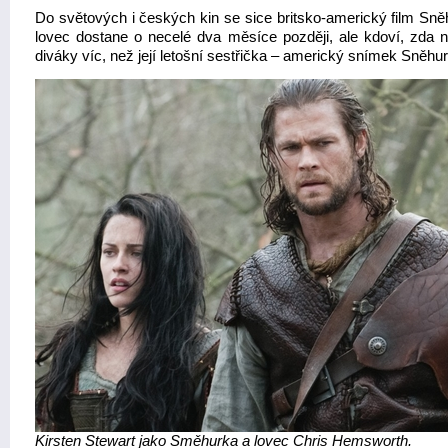
Do světových i českých kin se sice britsko-americký film Sně
lovec dostane o necelé dva měsíce později, ale kdoví, zda n
diváky víc, než její letošní sestřička – americký snímek Sněhu
Kirsten Stewart jako Směhurka a lovec Chris Hemsworth.