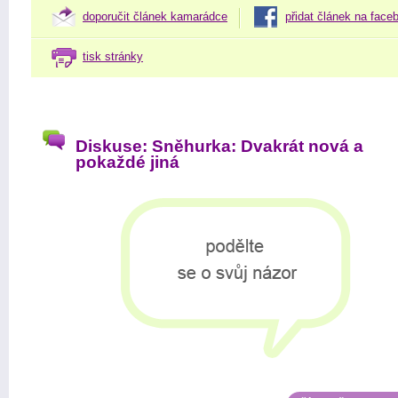
doporučit článek kamarádce
přidat článek na face
tisk stránky
Diskuse: Sněhurka: Dvakrát nová a
pokaždé jiná