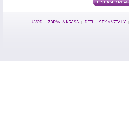
ČÍST VŠE / REA
ÚVOD
ZDRAVÍ A KRÁSA
DĚTI
SEX A VZTAHY