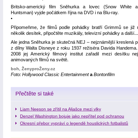
Britsko-americký film Sněhurka a lovec (Snow White a
Huntsman) vyjde počátkem října na DVD i na Blu-ray.
•
Připomeňme, že filmů podle pohádky bratří Grimmů se již n
několik desítek, připočtěte muzikály, televizní pohádky a další...
Ale jedna Sněhurka je skutečná NEJ – nejznámější kreslená 
z dílny Walta Disneye z roku 1937 režiséra Davida Handema.
2008 jej Americký filmový institut zařadil mezi desítku nej
animovaných filmů na světě.
boh, ŽenyproŽeny.cz
Foto: Hollywood Classic Entertainment
a
Bontonfilm
Přečtěte si také
Liam Neeson se zřítil na Aljašce mezi vlky
Denzel Washington bojuje jako nepřítel pod ochranou
Okresní přebor vypráví o legendě houslických fotbalistů