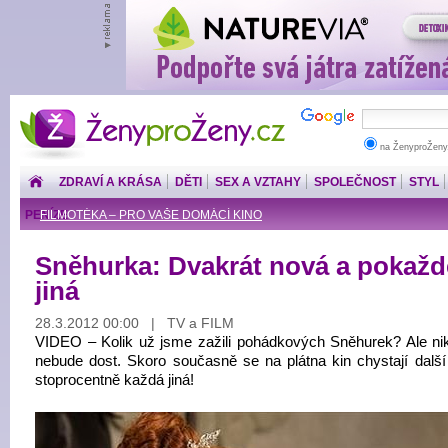
ŽenyproŽeny.cz
na ŽenyproŽeny
ZDRAVÍ A KRÁSA
DĚTI
SEX A VZTAHY
SPOLEČNOST
STYL
PENÍZE
FILMOTÉKA – PRO VAŠE DOMÁCÍ KINO
Sněhurka: Dvakrát nová a pokažd
jiná
28.3.2012 00:00 | TV a FILM
VIDEO – Kolik už jsme zažili pohádkových Sněhurek? Ale nik
nebude dost. Skoro současně se na plátna kin chystají další
stoprocentně každá jiná!