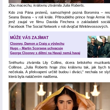
Zlou macechu, královnu ztvárnila Julia Roberts.
Kdo zná Pána prstenů, samozřejmě pozná Boromira – res
Seana Beana – v roli krále. Přitroublého prince hraje Armie 
jenž zaujal ve filmu Davida Finchera o zakladateli sociál
Facebook The Social Network v roli dvojčat Winklevossových.
MŮŽE VÁS ZAJÍMAT
Clooney, Damon a Craig u výslechu
Hugo – Martin Scorsese uchvacuje
George Clooney s dětmi na Havaji nemá havaj
Sněhurku ztvárnila Lily Collins, dcera britského muzikant
Collinse. „Julia Roberts hraje zlou královnu tak, jak bych t
nečekala. A překvapení určitě budou i diváci,“ nechala se slyš
která byla natáčením nadšena.