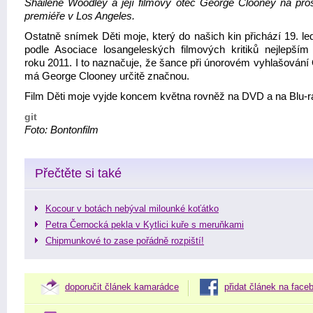
Shailene Woodley a její filmový otec George Clooney na pro
premiéře v Los Angeles.
Ostatně snímek Děti moje, který do našich kin přichází 19. le
podle Asociace losangeleských filmových kritiků nejlepším
roku 2011. I to naznačuje, že šance při únorovém vyhlašování
má George Clooney určitě značnou.
Film Děti moje vyjde koncem května rovněž na DVD a na Blu-r
git
Foto: Bontonfilm
Přečtěte si také
Kocour v botách nebýval milounké koťátko
Petra Černocká pekla v Kytlici kuře s meruňkami
Chipmunkové to zase pořádně rozpiští!
doporučit článek kamarádce
přidat článek na face