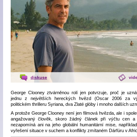
diskuse
vid
George Clooney ztvárněnou rolí jen potvrzuje, proč je uzn
jednu z největších hereckých hvězd (Oscar 2006 za v
politickém thrilleru Syriana, dva Zlaté glóby i mnoho dalších uzn
A protože George Clooney není jen filmová hvězda, ale i spol
angažovaný člověk, skoro žádný článek při výčtu cen a
nezapomíná ani na jeho globální humanitární mise, například 
vyřešení situace v suchem a konflikty zmítaném Dárfúru v Afri