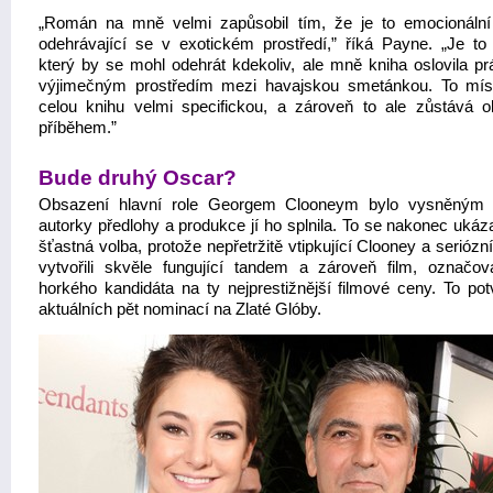
„Román na mně velmi zapůsobil tím, že je to emocionální
odehrávající se v exotickém prostředí,” říká Payne. „Je to 
který by se mohl odehrát kdekoliv, ale mně kniha oslovila pr
výjimečným prostředím mezi havajskou smetánkou. To mís
celou knihu velmi specifickou, a zároveň to ale zůstává 
příběhem.”
Bude druhý Oscar?
Obsazení hlavní role Georgem Clooneym bylo vysněným 
autorky předlohy a produkce jí ho splnila. To se nakonec ukáz
šťastná volba, protože nepřetržitě vtipkující Clooney a serióz
vytvořili skvěle fungující tandem a zároveň film, označo
horkého kandidáta na ty nejprestižnější filmové ceny. To potv
aktuálních pět nominací na Zlaté Glóby.