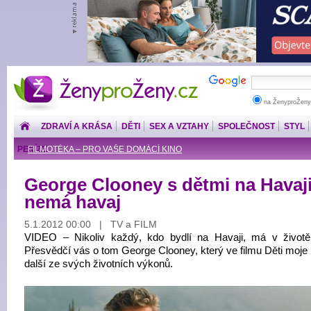
ŽenyproŽeny.cz
na ŽenyproŽeny
ZDRAVÍ A KRÁSA
DĚTI
SEX A VZTAHY
SPOLEČNOST
STYL
PENÍZE
FILMOTÉKA – PRO VAŠE DOMÁCÍ KINO
George Clooney s dětmi na Havaj
nemá havaj
5.1.2012 00:00 | TV a FILM
VIDEO – Nikoliv každý, kdo bydlí na Havaji, má v životě
Přesvědčí vás o tom George Clooney, který ve filmu Děti moje
další ze svých životních výkonů.