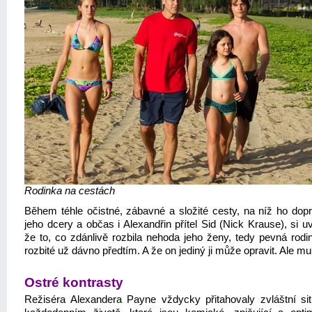
Rodinka na cestách
Během téhle očistné, zábavné a složité cesty, na níž ho dopr
jeho dcery a občas i Alexandřin přítel Sid (Nick Krause), si 
že to, co zdánlivě rozbila nehoda jeho ženy, tedy pevná rodin
rozbité už dávno předtím. A že on jediný ji může opravit. Ale mus
Ostré kontrasty
Režiséra Alexandera Payne vždycky přitahovaly zvláštní si