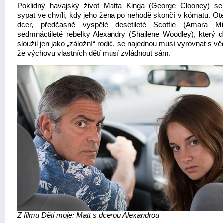
Poklidný havajský život Matta Kinga (George Clooney) s
sypat ve chvíli, kdy jeho žena po nehodě skončí v kómatu. Ot
dcer, předčasně vyspělé desetileté Scottie (Amara Mi
sedmnáctileté rebelky Alexandry (Shailene Woodley), který 
sloužil jen jako „záložní“ rodič, se najednou musí vyrovnat s 
že výchovu vlastních dětí musí zvládnout sám.
Z filmu Děti moje: Matt s dcerou Alexandrou