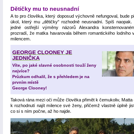
Dětičky mu to neusnadní
A to pro člověka, který doposud výchovně nefungoval, bude p
úkol, který mu „dětičky“ rozhodně neusnadní. Spíš naopak
jedné ostřejší výměny názorů Alexandra konsternované
prozradí, že matka havarovala během romantického lodního v
milencem.
GEORGE CLOONEY JE
JEDNIČKA
Víte, po jaké slavné osobnosti touží ženy
nejvíce?
Průzkum odhalil, že s přehledem je na
prvním místě
George Clooney!
Taková rána mezi oči může člověka přimět k čemukoliv, Matta
k rozhodnutí najít milence své ženy, přičemž vlastně úplně jis
co si s ním počne, až ho najde.