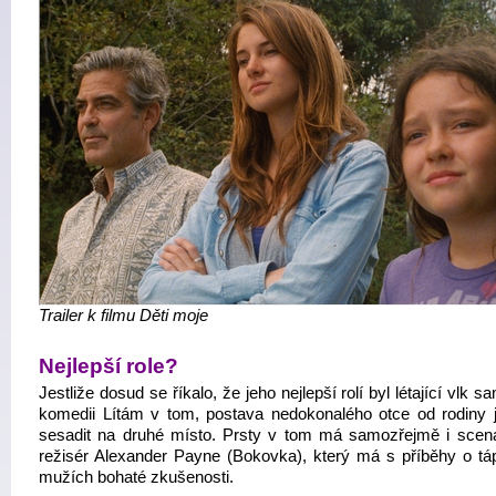
Trailer k filmu Děti moje
Nejlepší role?
Jestliže dosud se říkalo, že jeho nejlepší rolí byl létající vlk s
komedii Lítám v tom, postava nedokonalého otce od rodiny 
sesadit na druhé místo. Prsty v tom má samozřejmě i scená
režisér Alexander Payne (Bokovka), který má s příběhy o táp
mužích bohaté zkušenosti.