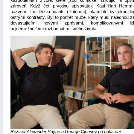
každodenním životě, které jsou komické, zničující a optim
zároveň. Když četl prvotinu spisovatele Kaui Hart Hemm
názvem The Descendants (Potomci), okamžitě byl okouzlen
ostrými kontrasty. Byl to portrét muže, který musí najednou z
devastujícími novými zprávami, komplikovanými l
nejnemožnějšími rozhodnutími svého života.
Režisér Alexander Payne a George Clooney při natáčení