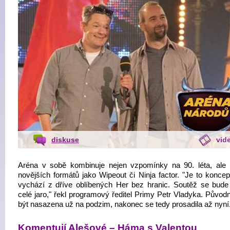
diskuse
vid
Aréna v sobě kombinuje nejen vzpomínky na 90. léta, ale 
novějších formátů jako Wipeout či Ninja factor. "Je to koncep
vychází z dříve oblíbených Her bez hranic. Soutěž se bude 
celé jaro," řekl programový ředitel Primy Petr Vladyka. Původ
být nasazena už na podzim, nakonec se tedy prosadila až nyní
Komentují Alešové – Háma s Valentou