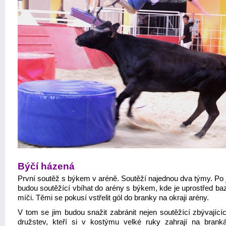
Býčí házená
První soutěž s býkem v aréně. Soutěží najednou dva týmy. Po
budou soutěžící vbíhat do arény s býkem, kde je uprostřed ba
míči. Těmi se pokusí vstřelit gól do branky na okraji arény.
V tom se jim budou snažit zabránit nejen soutěžící zbývající
družstev, kteří si v kostýmu velké ruky zahrají na branká