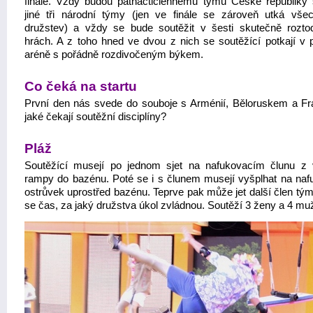
finále. Vždy budou patnáctičlennému týmu České republiky 
jiné tři národní týmy (jen ve finále se zároveň utká vš
družstev) a vždy se bude soutěžit v šesti skutečně rozto
hrách. A z toho hned ve dvou z nich se soutěžící potkají v 
aréně s pořádně rozdivočeným býkem.
Co čeká na startu
První den nás svede do souboje s Arménií, Běloruskem a Fra
jaké čekají soutěžní disciplíny?
Pláž
Soutěžící musejí po jednom sjet na nafukovacím člunu z
rampy do bazénu. Poté se i s člunem musejí vyšplhat na naf
ostrůvek uprostřed bazénu. Teprve pak může jet další člen tým
se čas, za jaký družstva úkol zvládnou. Soutěží 3 ženy a 4 muž