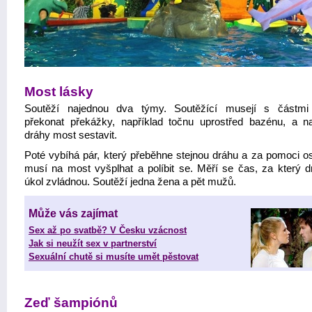
Most lásky
Soutěží najednou dva týmy. Soutěžící musejí s částmi
překonat překážky, například točnu uprostřed bazénu, a n
dráhy most sestavit.
Poté vybíhá pár, který přeběhne stejnou dráhu a za pomoci os
musí na most vyšplhat a políbit se. Měří se čas, za který d
úkol zvládnou. Soutěží jedna žena a pět mužů.
Může vás zajímat
Sex až po svatbě? V Česku vzácnost
Jak si neužít sex v partnerství
Sexuální chutě si musíte umět pěstovat
Zeď šampiónů