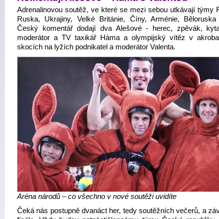
Adrenalinovou soutěž, ve které se mezi sebou utkávají týmy F
Ruska, Ukrajiny, Velké Británie, Číny, Arménie, Bělorusk
Český komentář dodají dva Alešové - herec, zpěvák, kyta
moderátor a TV taxikář Háma a olympijský vítěz v akroba
skocích na lyžích podnikatel a moderátor Valenta.
Aréna národů – co všechno v nové soutěži uvidíte
Čeká nás postupně dvanáct her, tedy soutěžních večerů, a zá