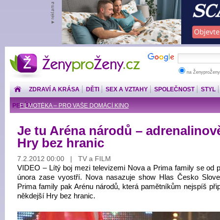
ŽenyproŽeny.cz
na ŽenyproŽeny
ZDRAVÍ A KRÁSA
DĚTI
SEX A VZTAHY
SPOLEČNOST
STYL
PENÍZE
FILMOTÉKA – PRO VAŠE DOMÁCÍ KINO
Je tu Aréna národů – adrenalinově
Hry bez hranic
7.2.2012 00:00 | TV a FILM
VIDEO – Lítý boj mezi televizemi Nova a Prima family se od p
února zase vyostří. Nova nasazuje show Hlas Česko Slov
Prima family pak Arénu národů, která pamětníkům nejspíš př
někdejší Hry bez hranic.