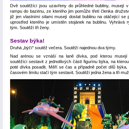
Dvě soutěžící jsou uzavřeny do průhledné bubliny, musejí v 
rampu do bazénu, ze kterého jim pomůže třetí členka družstv
již jen vlastními silami musejí dostat bublinu na otáčející se
uprostřed kterého je umístěn stojánek na bublinu. Vyhrává ry
tým. Soutěží tři ženy.
Sestav býka!
Druhá „býčí“ soutěž večera. Soutěží najednou dva týmy.
Nad arénou se vznáší na laně dívka, pod kterou musejí 
soutěžící sestavit z jednotlivých částí figurínu býka, na kter
poté dívka posadit. Měří se čas a případně počet dílů býka, 
časovém limitu stačí tým sestavit. Soutěží jedna žena a tři muž