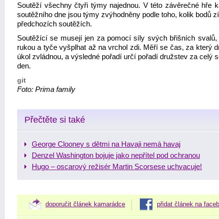
Soutěží všechny čtyři týmy najednou. V této závěrečné hře 
soutěžního dne jsou týmy zvýhodněny podle toho, kolik bodů zí
předchozích soutěžích.
Soutěžící se musejí jen za pomocí síly svých břišních svalů, 
rukou a tyče vyšplhat až na vrchol zdi. Měří se čas, za který 
úkol zvládnou, a výsledné pořadí určí pořadí družstev za celý 
den.
git
Foto: Prima family
Přečtěte si také
George Clooney s dětmi na Havaji nemá havaj
Denzel Washington bojuje jako nepřítel pod ochranou
Hugo – oscarový režisér Martin Scorsese uchvacuje!
doporučit článek kamarádce
přidat článek na face