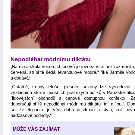
Nepodléhat módnímu diktátu
„Barevná škála večerních oděvů je rovněž více než rozmanitá:
červená, stříbřitě šedá, levandulově modrá,“ říká Jarmila Von
a dodává:
„Ostatně, trendy letošní plesové sezony lze vysledovat 
výkladních skříní luxusních pražských butiků v Pařížské ulici,
´lidovějších´ obchodů s cenově dostupnou konfekcí. Z
doporučuji příliš nepodléhat módnímu diktátu ´in´ a ´out´. D
se, že elegance je věcí dobrého vkusu a stylu, což pova
nadčasové hodnoty.“
MŮŽE VÁS ZAJÍMAT