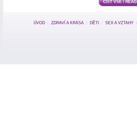
ČÍST VŠE / REA
ÚVOD
ZDRAVÍ A KRÁSA
DĚTI
SEX A VZTAHY