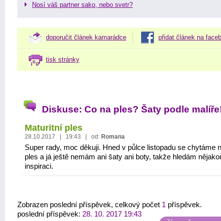
Nosí váš partner sako, nebo svetr?
doporučit článek kamarádce
přidat článek na face
tisk stránky
Diskuse: Co na ples? Šaty podle malíře
Maturitní ples
28.10.2017 | 19:43 | od:
Romana
Super rady, moc děkuji. Hned v půlce listopadu se chytáme 
ples a já ještě nemám ani šaty ani boty, takže hledám nějako
inspiraci.
Zobrazen poslední příspěvek, celkový počet
1
příspěvek.
poslední příspěvek:
28. 10. 2017 19:43