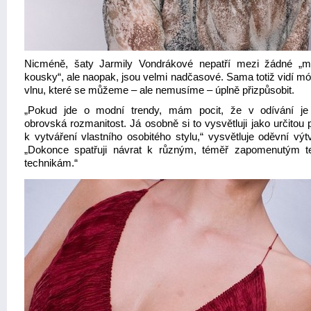
Nicméně, šaty Jarmily Vondrákové nepatří mezi žádné „m
kousky“, ale naopak, jsou velmi nadčasové. Sama totiž vidí mó
vlnu, které se můžeme – ale nemusíme – úplně přizpůsobit.
„Pokud jde o modní trendy, mám pocit, že v odívání je
obrovská rozmanitost. Já osobně si to vysvětluji jako určitou
k vytváření vlastního osobitého stylu,“ vysvětluje oděvní výt
„Dokonce spatřuji návrat k různým, téměř zapomenutým te
technikám.“