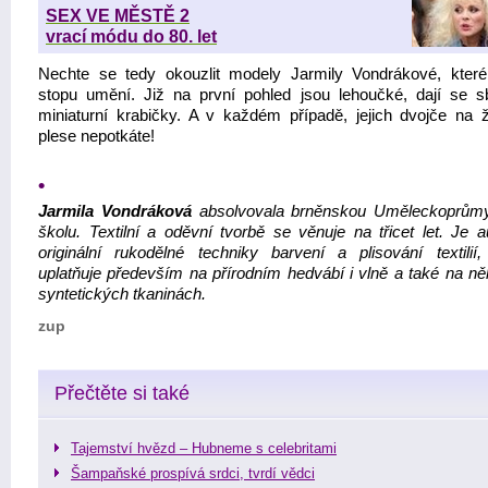
SEX VE MĚSTĚ 2
vrací módu do 80. let
Nechte se tedy okouzlit modely Jarmily Vondrákové, kter
stopu umění. Již na první pohled jsou lehoučké, dají se sb
miniaturní krabičky. A v každém případě, jejich dvojče na
plese nepotkáte!
•
Jarmila Vondráková
absolvovala brněnskou Uměleckoprům
školu. Textilní a oděvní tvorbě se věnuje na třicet let. Je a
originální rukodělné techniky barvení a plisování textilií,
uplatňuje především na přírodním hedvábí i vlně a také na ně
syntetických tkaninách.
zup
Přečtěte si také
Tajemství hvězd – Hubneme s celebritami
Šampaňské prospívá srdci, tvrdí vědci