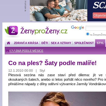
ŽenyproŽeny.cz
na ŽenyproŽeny
ZDRAVÍ A KRÁSA
DĚTI
SEX A VZTAHY
SPOLEČNOST
STYL
PENÍZE
KRÁSNÁ PODLE MĚSÍCE
Co na ples? Šaty podle malíře!
12.1.2010 00:00 | Styl
Plesová sezóna nás zase staví před dilema: jít ve s
okoukaných šatech, anebo si letos pořídit něco nového? Pro in
přinášíme nápady z dílny oděvní výtvarnice Jarmily Vondrákov