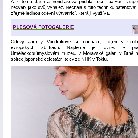
A k tomu Jarmila Vondráková přidala ruční barvení vrap
hedvábí jako svůj vynález. Nechala si tuto techniku patentovat 
zřejmě jedinou oděvní výtvarnicí, která ji využívá.
PLESOVÁ FOTOGALERIE
Oděvy Jarmily Vondrákové se nacházejí nejen v souk
evropských sbírkách. Najdeme je rovněž v pr
Uměleckoprůmyslovém muzeu, v Moravské galerii v Brně 
sbírce japonské celostátní televize NHK v Tokiu.