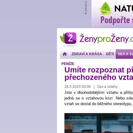
ŽenyproŽeny.cz
ZDRAVÍ A KRÁSA
DĚTI
SEX A V
PENÍZE
Umíte rozpoznat p
přechozeného vzt
26.5.2020 00:00 | Sex a vztahy
Jste v dlouhodobějším vztahu a přišl
jedná se o vztahovou krizi. Nebo zda
vztah se dostal do běžného stereotypu, 