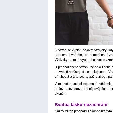
O vztah se vyplatí bojovat vždycky, k
partnera si vážíme, jen to mezi námi z
Vždycky se také vyplatí bojovat o vzta
U přechozeného vztahu nejde o žádné hr
pozvolně narůstající nespokojenost. V
přitahovat a tyto pocity zažívají oba pa
V takové situaci si oba musí uvědomit, 
pečovat, investovat do něj svůj čas a e
ukončit.
Svatba lásku nezachrání
Každý vztah prochází zákonitě určitým