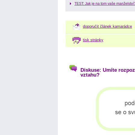
TEST: Jak je na tom vaše manželství
doporučit článek kamarádce
tisk stránky
Diskuse: Umíte rozpoz
vztahu?