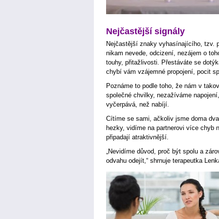
Nejčastější signály
Nejčastější znaky vyhasínajícího, tzv. 
nikam nevede, odcizení, nezájem o toho
touhy, přitažlivosti. Přestáváte se dotý
chybí vám vzájemné propojení, pocit sp
Poznáme to podle toho, že nám v tako
společné chvilky, nezažíváme napojení
vyčerpává, než nabíjí.
Cítíme se sami, ačkoliv jsme doma dv
hezky, vidíme na partnerovi více chyb 
připadají atraktivnější.
„Nevidíme důvod, proč být spolu a zár
odvahu odejít,“ shrnuje terapeutka Len