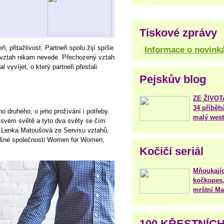
Tiskové zprávy
, přitažlivost. Partneři spolu žijí spíše
Informace o novink
ch vztah nikam nevede. Přechozený vztah
 vyvíjet, o který partneři přestali
Pejskův blog
ZE ŽIVO
34 příběh
o druhého, o jeho prožívání i potřeby.
malý west
 svém světě a tyto dva světy se čím
g. Lenka Matoušová ze Servisu vztahů,
pěšné společnosti Women for Women,
Kočičí seriál
Mňoukajíc
kočkopes,
mrštní Mar
100 KŘESTNÍC