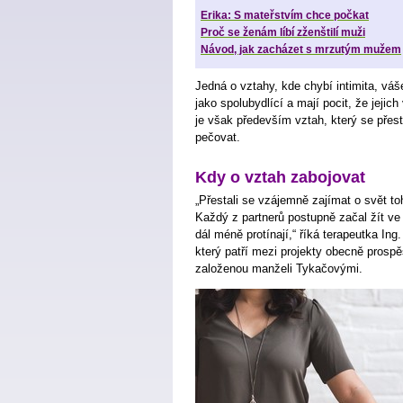
Erika: S mateřstvím chce počkat
Proč se ženám líbí zženštilí muži
Návod, jak zacházet s mrzutým mužem
Jedná o vztahy, kde chybí intimita, vášeň
jako spolubydlící a mají pocit, že jeji
je však především vztah, který se přestal
pečovat.
Kdy o vztah zabojovat
„Přestali se vzájemně zajímat o svět toh
Každý z partnerů postupně začal žít ve
dál méně protínají,“
říká terapeutka In
který patří mezi projekty obecně pros
založenou manželi Tykačovými.