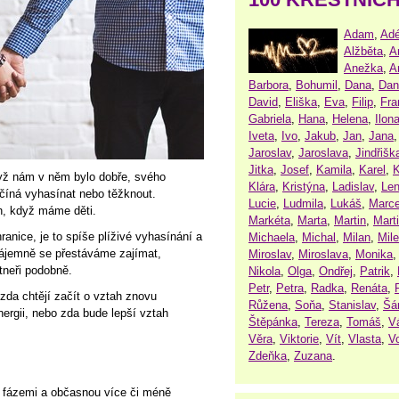
Adam
,
Adé
Alžběta
,
A
Anežka
,
A
Barbora
,
Bohumil
,
Dana
,
Dan
David
,
Eliška
,
Eva
,
Filip
,
Fra
Gabriela
,
Hana
,
Helena
,
Ilon
Iveta
,
Ivo
,
Jakub
,
Jan
,
Jana
Jaroslav
,
Jaroslava
,
Jindřišk
Jitka
,
Josef
,
Kamila
,
Karel
,
K
dyž nám v něm bylo dobře, svého
Klára
,
Kristýna
,
Ladislav
,
Le
ačíná vyhasínat nebo těžknout.
Lucie
,
Ludmila
,
Lukáš
,
Marce
h, když máme děti.
Markéta
,
Marta
,
Martin
,
Mart
anice, je to spíše plíživé vyhasínání a
Michaela
,
Michal
,
Milan
,
Mil
zájemně se přestáváme zajímat,
Miroslav
,
Miroslava
,
Monika
rtneři podobně.
Nikola
,
Olga
,
Ondřej
,
Patrik
,
Petr
,
Petra
,
Radka
,
Renáta
,
zda chtějí začít o vztah znovu
Růžena
,
Soňa
,
Stanislav
,
Šá
nergii, nebo zda bude lepší vztah
Štěpánka
,
Tereza
,
Tomáš
,
V
Věra
,
Viktorie
,
Vít
,
Vlasta
,
V
Zdeňka
,
Zuzana
.
i fázemi a občasnou více či méně