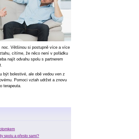
 noc. Většinou si postupně více a více
tahu, cítíme, že něco není v pořádku
řeba najít odvahu spolu s partnerem
t.
 být bolestivé, ale obě vedou ven z
ovému. Pomoci vztah udržet a znovu
o terapeuta.
 potomkem
dy spolu a přesto sami?