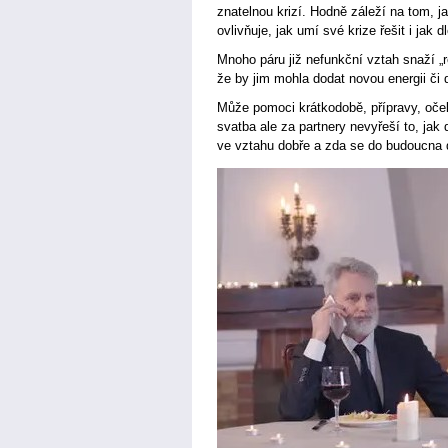
znatelnou krizí. Hodně záleží na tom, ja
ovlivňuje, jak umí své krize řešit i jak d
Mnoho páru již nefunkční vztah snaží „re
že by jim mohla dodat novou energii či
Může pomoci krátkodobě, přípravy, oč
svatba ale za partnery nevyřeší to, jak d
ve vztahu dobře a zda se do budoucna