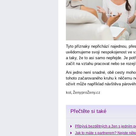
Tyto příznaky nepřichází najednou, přes
uvědomujeme svoji nespokojenost ve vz
a taky, že to asi samo nepřejde. Je pot
začít na vztahu pracovat nebo se rozejí
Ani jedno není snadné, obě cesty mohou
tohoto začarovaného kruhu k něčemu n
oživit může například návštěva párovéh
kol, ŽenyproŽeny.cz
Přečtěte si také
Přibývá bezdětných a žen s jedním
Jak to máte s partnerem? Nejste něk