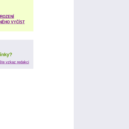
ROZENÍ
 NĚHO VYČÍST
ínky?
šte vzkaz redakci