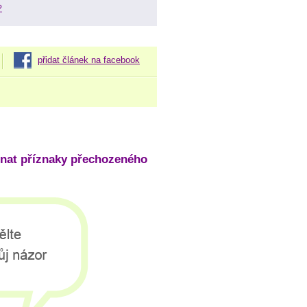
?
přidat článek na facebook
nat příznaky přechozeného