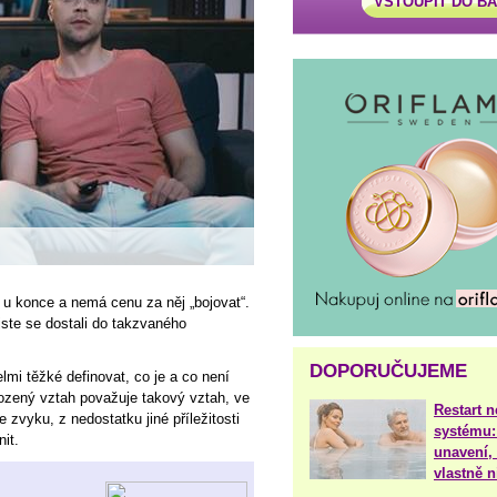
VSTOUPIT DO B
 u konce a nemá cenu za něj „bojovat“.
jste se dostali do takzvaného
DOPORUČUJEME
elmi těžké definovat, co je a co není
ozený vztah považuje takový vztah, ve
Restart 
e zvyku, z nedostatku jiné příležitosti
systému:
it.
unavení, 
vlastně 