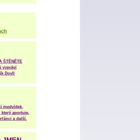
ách
TA ŠTĚNĚTE
ů vypráví
ík Doyll
í medvídek,
 který aportuje,
ťánci a další.
H JMEN