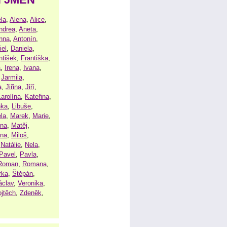
la
,
Alena
,
Alice
,
ndrea
,
Aneta
,
nna
,
Antonín
,
iel
,
Daniela
,
ntišek
,
Františka
,
a
,
Irena
,
Ivana
,
,
Jarmila
,
a
,
Jiřina
,
Jiří
,
arolína
,
Kateřina
,
nka
,
Libuše
,
la
,
Marek
,
Marie
,
ina
,
Matěj
,
ena
,
Miloš
,
,
Natálie
,
Nela
,
Pavel
,
Pavla
,
Roman
,
Romana
,
rka
,
Štěpán
,
áclav
,
Veronika
,
ojtěch
,
Zdeněk
,