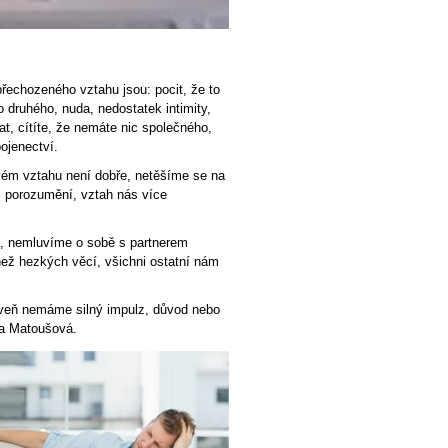
přechozeného vztahu jsou: pocit, že to
 druhého, nuda, nedostatek intimity,
kat, cítíte, že nemáte nic společného,
ojenectví.
vém vztahu není dobře, netěšíme se na
, porozumění, vztah nás více
a, nemluvíme o sobě s partnerem
než hezkých věcí, všichni ostatní nám
oveň nemáme silný impulz, důvod nebo
ka Matoušová.