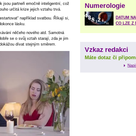
k jsou partneři emočně inteligentní, což
Numerologie
louho určitá krize jejich vztahu trvá.
DATUM NA
startovat“ například svatbou. Říkají si,
CO LZE Z
 dokonce lásku.
ekávání něčeho nového atd. Samotná
obře se o svůj vztah starají, zda je jim
 dokážou dívat stejným směrem.
Vzkaz redakci
Máte dotaz či připom
Napi