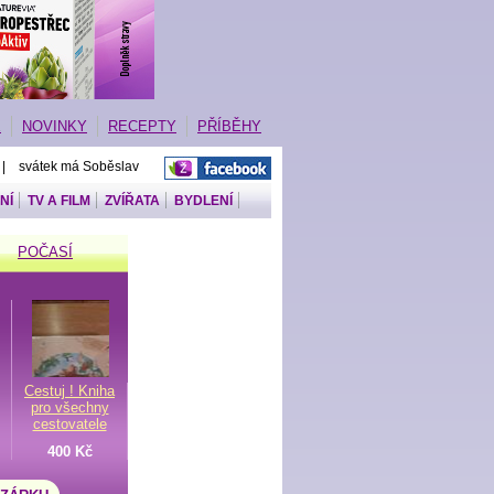
E
NOVINKY
RECEPTY
PŘÍBĚHY
 | svátek má Soběslav
NÍ
TV A FILM
ZVÍŘATA
BYDLENÍ
POČASÍ
Cestuj ! Kniha
pro všechny
cestovatele
400 Kč