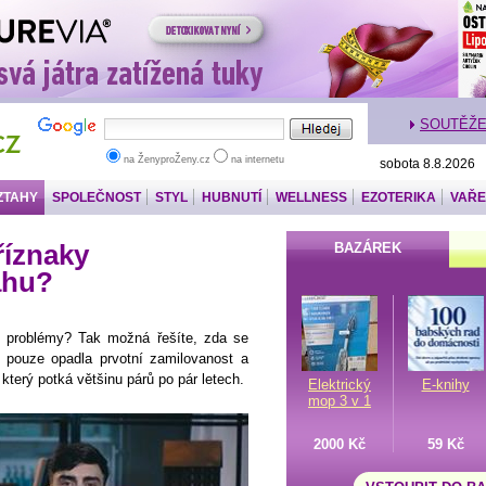
SOUTĚŽ
na ŽenyproŽeny.cz
na internetu
sobota 8.8.2026
ZTAHY
SPOLEČNOST
STYL
HUBNUTÍ
WELLNESS
EZOTERIKA
VAŘE
říznaky
BAZÁREK
ahu?
y problémy? Tak možná řešíte, zda se
 pouze opadla prvotní zamilovanost a
který potká většinu párů po pár letech.
Elektrický
E-knihy
mop 3 v 1
2000 Kč
59 Kč