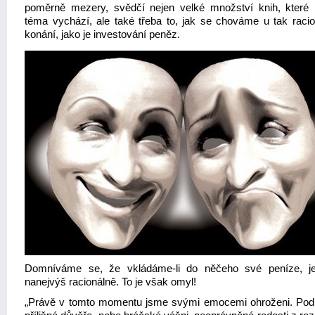
poměrně mezery, svědčí nejen velké množství knih, které 
téma vychází, ale také třeba to, jak se chováme u tak racio
konání, jako je investování peněz.
Domníváme se, že vkládáme-li do něčeho své peníze, j
nanejvýš racionálně. To je však omyl!
„Právě v tomto momentu jsme svými emocemi ohroženi. Po