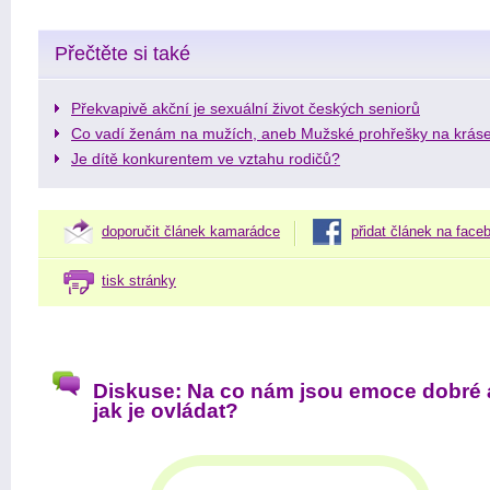
Přečtěte si také
Překvapivě akční je sexuální život českých seniorů
Co vadí ženám na mužích, aneb Mužské prohřešky na krás
Je dítě konkurentem ve vztahu rodičů?
doporučit článek kamarádce
přidat článek na face
tisk stránky
Diskuse: Na co nám jsou emoce dobré 
jak je ovládat?