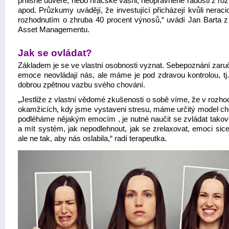
přílišné důvěře, nebo hráčské vášni, neoprávněné radosti z ro
apod. Průzkumy uvádějí, že investující přicházejí kvůli nerac
rozhodnutím o zhruba 40 procent výnosů,“ uvádí Jan Barta
Asset Managementu.
Jak se ovládat?
Základem je se ve vlastní osobnosti vyznat. Sebepoznání zaruč
emoce neovládají nás, ale máme je pod zdravou kontrolou, t
dobrou zpětnou vazbu svého chování.
„Jestliže z vlastní vědomé zkušenosti o sobě víme, že v rozho
okamžicích, kdy jsme vystaveni stresu, máme určitý model ch
podléháme nějakým emocím , je nutné naučit se zvládat takov
a mít systém, jak nepodlehnout, jak se zrelaxovat, emoci sice
ale ne tak, aby nás oslabila,“
radí terapeutka.