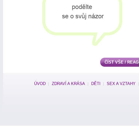
ČÍST VŠE / REA
ÚVOD
ZDRAVÍ A KRÁSA
DĚTI
SEX A VZTAHY