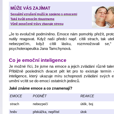
MŮŽE VÁS ZAJÍMAT
Sexuální vzrušení mužů je spojeno s emocemi
Také kvůli emocím tloustneme
Vůně posečené trávy zbavuje stresu
„Je to evolučně podmíněno. Emoce nám pomohly přežít, prot
nutily reagovat. Když naši předci např. cítili strach, tak ute
nebezpečím, když cítili lásku, rozmnožovali se,“
psychoterapeutka Jana Tamchynová.
Co je emoční inteligence
Je možné říci, že jsme na emoce a jejich zvládání různě talen
Přibližně posledních dvacet pět let pro to existuje termín
inteligence, který ukazuje míru schopnosti zvládání svých 
umění vcítit se do emocí ostatních jedinců.
Jaké známe emoce a co znamenají?
EMOCE
PODNĚT
REAKCE
strach
nebezpečí
útěk, boj
hněv
překážka, nepřítel
útok