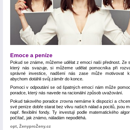
Emoce a peníze
Pokud se známe, můžeme udělat z emocí naši přednost. Ze s
který nás svazuje, si můžeme udělat pomocníka při rozv
správné investice, nadšení nás zase může motivovat k
abychom dotáhli svůj záměr do konce.
Pomoci v odpoutání se od špatných emocí nám může pomoc
poradce, který nás navede na racionální způsob uvažování.
Pokud takového poradce zrovna nemáme k dispozici a chce
své peníze dobře starat bez vlivu našich nálad a pocitů, jsou 
např. flexibilní fondy. Ty investují podle matematického algo
počítač, jak známo, náladám nepodléhá.
opt, ŽenyproŽeny.cz