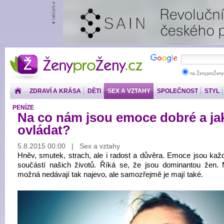
ŽenyproŽeny.cz
na ŽenyproŽeny
ZDRAVÍ A KRÁSA
DĚTI
SEX A VZTAHY
SPOLEČNOST
STYL
PENÍZE
Na co nám jsou emoce dobré a jak
ovládat?
5.8.2015 00:00 | Sex a vztahy
Hněv, smutek, strach, ale i radost a důvěra. Emoce jsou kaž
součástí našich životů. Říká se, že jsou dominantou žen. 
možná nedávají tak najevo, ale samozřejmě je mají také.