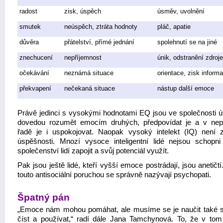
radost
zisk, úspěch
úsměv, uvolnění
smutek
neúspěch, ztráta hodnoty
pláč, apatie
důvěra
přátelství, přímé jednání
spolehnutí se na jiné
znechucení
nepříjemnost
únik, odstranění zdroje
očekávání
neznámá situace
orientace, zisk informa
překvapení
nečekaná situace
nástup další emoce
Právě jedinci s vysokými hodnotami EQ jsou ve společnosti ú
dovedou rozumět emocím druhých, předpovídat je a v nep
řadě je i uspokojovat. Naopak vysoký intelekt (IQ) není 
úspěšnosti. Mnozí vysoce inteligentní lidé nejsou schopn
společenství lidí zapojit a svůj potenciál využít.
Pak jsou ještě lidé, kteří vyšší emoce postrádají, jsou anetičtí
touto antisociální poruchou se správně nazývají psychopati.
Špatný pán
„Emoce nám mohou pomáhat, ale musíme se je naučit také 
číst a používat,“ radí dále Jana Tamchynová. To, že v t