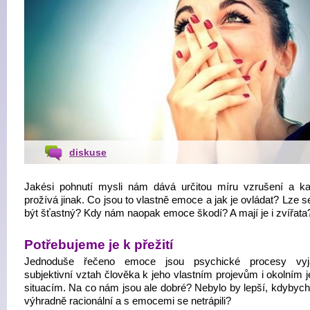
diskuse
Jakési pohnutí mysli nám dává určitou míru vzrušení a ka
prožívá jinak. Co jsou to vlastně emoce a jak je ovládat? Lze s
být šťastný? Kdy nám naopak emoce škodí? A mají je i zvířata
Potřebujeme je k přežití
Jednoduše řečeno emoce jsou psychické procesy vyjad
subjektivní vztah člověka k jeho vlastním projevům i okolním 
situacím. Na co nám jsou ale dobré? Nebylo by lepší, kdybych
výhradně racionální a s emocemi se netrápili?