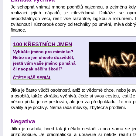
Je schopná vnímat mnoho podnětů najednou, a zejména kdy
realizaci jejích nápadů, je cílevědomá. Dokáže se opro
nepodstatných věcí, řešit vše razantně, logikou a rozumem.
zvládnout i různorodé obory od techniky po umění, mívá dobrý 
finance.
100 KŘESTNÍCH JMEN
Vybíráte jméno pro miminko?
Nebo se jen chcete dozvědět,
jestli vám vaše jméno pomáhá
či naopak něčím škodí?
ČTĚTE NÁŠ SERIÁL
Jitka je často vůdčí osobností, aniž to vědomě chce, nebo je 
a osobitá, takže zkrátka vyčnívá. Jede si svou cestou, jestliže
někdo přidá, je respektován, ale jen za předpokladu, že má p
kvality a je poctivý. Nemá ráda mluvky, zbytečná prodlení.
Negativa
Jitka je osobitá, hned tak jí někdo nestačí a ona sama se je
přizpůsobuje. Je pragmatická a upravuje si někdy realitu t