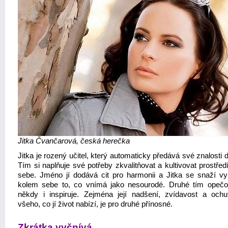
Jitka Čvančarová, česká herečka
Jitka je rozený učitel, který automaticky předává své znalosti
Tím si naplňuje své potřeby zkvalitňovat a kultivovat prostře
sebe. Jméno jí dodává cit pro harmonii a Jitka se snaží vy
kolem sebe to, co vnímá jako nesourodé. Druhé tím opeč
někdy i inspiruje. Zejména její nadšení, zvídavost a ochu
všeho, co jí život nabízí, je pro druhé přínosné.
Zkrátka vyčnívá