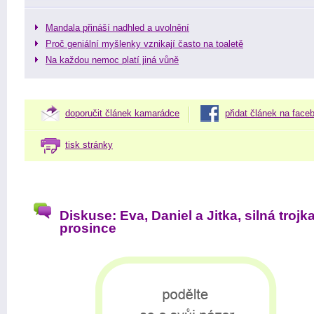
Mandala přináší nadhled a uvolnění
Proč geniální myšlenky vznikají často na toaletě
Na každou nemoc platí jiná vůně
doporučit článek kamarádce
přidat článek na face
tisk stránky
Diskuse: Eva, Daniel a Jitka, silná trojk
prosince