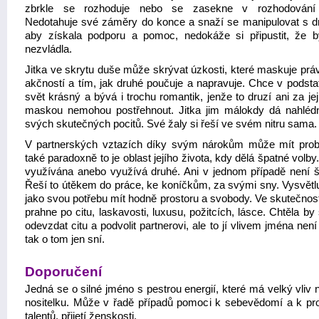
zbrkle se rozhoduje nebo se zasekne v rozhodování 
Nedotahuje své záměry do konce a snaží se manipulovat s d
aby získala podporu a pomoc, nedokáže si připustit, že 
nezvládla.
Jitka ve skrytu duše může skrývat úzkosti, které maskuje prá
akčností a tím, jak druhé poučuje a napravuje. Chce v podstat
svět krásný a bývá i trochu romantik, jenže to druzí ani za jej
maskou nemohou postřehnout. Jitka jim málokdy dá nahléd
svých skutečných pocitů. Své žaly si řeší ve svém nitru sama.
V partnerských vztazích díky svým nárokům může mít pro
také paradoxně to je oblast jejího života, kdy dělá špatné volby
využívána anebo využívá druhé. Ani v jednom případě není š
Řeší to útěkem do práce, ke koníčkům, za svými sny. Vysvětluj
jako svou potřebu mít hodně prostoru a svobody. Ve skutečnos
prahne po citu, laskavosti, luxusu, požitcích, lásce. Chtěla by
odevzdat citu a podvolit partnerovi, ale to jí vlivem jména nen
tak o tom jen sní.
Doporučení
Jedná se o silné jméno s pestrou energií, které má velký vliv
nositelku. Může v řadě případů pomoci k sebevědomí a k pr
talentů, přijetí ženskosti.