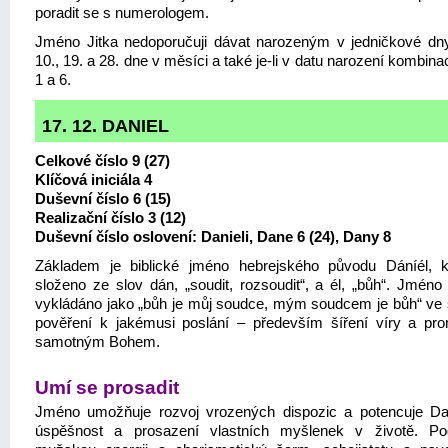
poradit se s numerologem.
Jméno Jitka nedoporučuji dávat narozeným v jedničkové dny, 
10., 19. a 28. dne v měsíci a také je-li v datu narození kombina
1 a 6.
17. 12. DANIEL
Celkové číslo 9 (27)
Klíčová iniciála 4
Duševní číslo 6 (15)
Realizační číslo 3 (12)
Duševní číslo oslovení: Danieli, Dane 6 (24), Dany 8
Základem je biblické jméno hebrejského původu Dáníél, k
složeno ze slov dán, „soudit, rozsoudit“, a él, „bůh“. Jméno 
vykládáno jako „bůh je můj soudce, mým soudcem je bůh“ ve
pověření k jakémusi poslání – především šíření víry a pror
samotným Bohem.
Umí se prosadit
Jméno umožňuje rozvoj vrozených dispozic a potencuje Da
úspěšnost a prosazení vlastních myšlenek v životě. Po