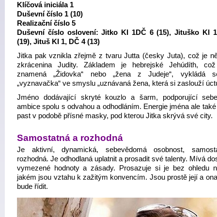
Klíčová iniciála 1
Duševní číslo 1 (10)
Realizační číslo 5
Duševní číslo oslovení: Jitko KI 1DČ 6 (15), Jituško KI 
(19), Jituš KI 1, DČ 4 (13)
Jitka pak vznikla zřejmě z tvaru Jutta (česky Juta), což je 
zkrácenina Judity. Základem je hebrejské Jehúdíth, co
znamená „Židovka“ nebo „žena z Judeje“, vykládá s
„vyznavačka“ ve smyslu „uznávaná žena, která si zaslouží úct
Jméno dodávající skryté kouzlo a šarm, podporující seb
ambice spolu s odvahou a odhodláním. Energie jména ale také
past v podobě přísné masky, pod kterou Jitka skrývá své city.
Samostatná a rozhodná
Je aktivní, dynamická, sebevědomá osobnost, samost
rozhodná. Je odhodlaná uplatnit a prosadit své talenty. Mívá do
vymezené hodnoty a zásady. Prosazuje si je bez ohledu n
jakém jsou vztahu k zažitým konvencím. Jsou prostě její a ona
bude řídit.