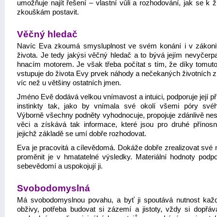
umožňuje najít řešení – vlastní vůli a rozhodování, jak se k 
zkouškám postavit.
Věčný hledač
Navíc Eva zkoumá smysluplnost ve svém konání i v zákoni
života. Je tedy jakýsi věčný hledač a to bývá jejím nevyčerp
hnacím motorem. Je však třeba počítat s tím, že díky tomut
vstupuje do života Evy prvek náhody a nečekaných životních 
víc než u většiny ostatních jmen.
Jméno Evě dodává velkou vnímavost a intuici, podporuje její p
instinkty tak, jako by vnímala své okolí všemi póry svéh
Výborně všechny podněty vyhodnocuje, propojuje zdánlivě nes
věci a získává tak informace, které jsou pro druhé přínos
jejichž základě se umí dobře rozhodovat.
Eva je pracovitá a cílevědomá. Dokáže dobře zrealizovat své 
proměnit je v hmatatelné výsledky. Materiální hodnoty podporu
sebevědomí a uspokojují ji.
Svobodomyslná
Má svobodomyslnou povahu, a byť ji spoutává nutnost kaž
obživy, potřeba budovat si zázemí a jistoty, vždy si dopřáv