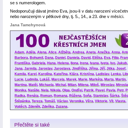
se s numerologem.
Nedoporučuji dávat jméno Eva, jsou-li v datu narození vícečet
nebo narozeným v pětkové dny, tj. 5., 14., a 23. dne v měsíci.
Jana Tamchynová
Adam
,
Adéla
,
Alena
,
Alice
,
Alžběta
,
Andrea
,
Aneta
,
Anežka
,
Anna
,
Ant
Barbora
,
Bohumil
,
Dana
,
Daniel
,
Daniela
,
David
,
Eliška
,
Eva
,
Filip
,
Fran
Františka
,
Gabriela
,
Hana
,
Helena
,
Ilona
,
Irena
,
Ivana
,
Iveta
,
Ivo
,
Jakub
Jana
,
Jarmila
,
Jaroslav
,
Jaroslava
,
Jindřiška
,
Jiřina
,
Jiří
,
Jitka
,
Josef
,
Kamila
,
Karel
,
Karolína
,
Kateřina
,
Klára
,
Kristýna
,
Ladislav
,
Lenka
,
Lib
Lucie
,
Ludmila
,
Lukáš
,
Marcela
,
Marek
,
Marie
,
Markéta
,
Marta
,
Martin
,
Martina
,
Matěj
,
Michaela
,
Michal
,
Milan
,
Milena
,
Miloš
,
Miroslav
,
Mirosl
Monika
,
Natálie
,
Nela
,
Nikola
,
Olga
,
Ondřej
,
Patrik
,
Pavel
,
Pavla
,
Petr
,
P
Radka
,
Renáta
,
Roman
,
Romana
,
Růžena
,
Soňa
,
Stanislav
,
Šárka
,
Ště
Štěpánka
,
Tereza
,
Tomáš
,
Václav
,
Veronika
,
Věra
,
Viktorie
,
Vít
,
Vlasta
,
Vojtěch
,
Zdeněk
,
Zdeňka
,
Zuzana
.
Přečtěte si také