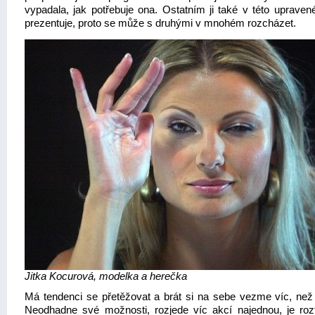
vypadala, jak potřebuje ona. Ostatním ji také v této upraven
prezentuje, proto se může s druhými v mnohém rozcházet.
Jitka Kocurová, modelka a herečka
Má tendenci se přetěžovat a brát si na sebe vezme víc, než
Neodhadne své možnosti, rozjede víc akcí najednou, je roz