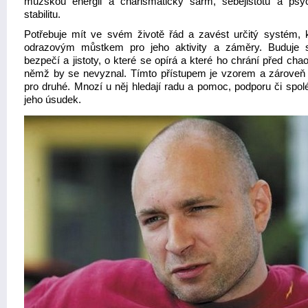
mužskou energii a charismatický šarm, sebejistotu a psy
stabilitu.
Potřebuje mít ve svém životě řád a zavést určitý systém, k
odrazovým můstkem pro jeho aktivity a záměry. Buduje s
bezpečí a jistoty, o které se opírá a které ho chrání před ch
němž by se nevyznal. Tímto přístupem je vzorem a zároveň
pro druhé. Mnozí u něj hledají radu a pomoc, podporu či spolé
jeho úsudek.