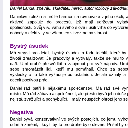
Daniel Landa, zpěvák, skladatel, herec, automobilový závodník
Danielovi záleží na určité harmonii a rovnováze v jeho okolí, 
aktivně zapojuje do procesů, jež mají udržovat vylad
společnosti. Svůj vliv, váhu svého slova i úsilí vrhá do vytvořen
dohody a efektivity ve všem, co si vezme na starost.
Bystrý úsudek
Má smysl pro detail, bystrý úsudek a řadu ideálů, které by 
životě zrealizovat. Je pracovitý a vytrvalý, takže se mu to v
daří. Umí druhé přesvědčit a zaujmout pro své nápady. Um
sebe shromáždit lidi, kteří mu pomáhají. Chce za sebo
výsledky a to také vyžaduje od ostatních. Je ale uznalý a
ocenit poctivou práci.
Daniel rád patří k nějakému společenství. Má rád své v
místo. Má rád zábavu a společnost, ale přesto bývá jeho duše 
nejistá, zvažující a pochybující. I malý neúspěch ohrozí jeho s
Negativa
Daniel bývá konzervativní ve svých postojích, co jemu vyhov
odmítá změnit, i když by to pro druhé bylo úlevné. Přišel by o