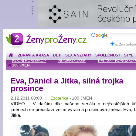
ŽenyproŽeny.cz
na ŽenyproŽeny
ZDRAVÍ A KRÁSA
DĚTI
SEX A VZTAHY
SPOLEČNOST
STYL
ROČNÍ HOROSKOP
NUMEROLOGIE
KELTSKÝ HOROSKOP
PENÍZE
100 JMEN
Eva, Daniel a Jitka, silná trojka
prosince
2.12.2011 00:00 |
Ezoterika
100 JMEN
-
VIDEO – V dalším díle našeho seriálu o nejčastějších kř
jménech se představí velmi výrazná prosincová jména: Eva, D
Jitka.