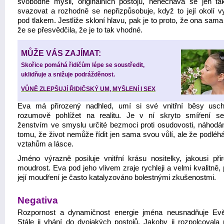
svobodné mysli, originálních postojů, nenechává se jen ta
svazovat a rozhodně se nepřizpůsobuje, když to její okolí v
pod tlakem. Jestliže skloní hlavu, pak je to proto, že ona sam
že se přesvědčila, že je to tak vhodné.
MŮŽE VÁS ZAJÍMAT:
Skořice pomáhá řidičům lépe se soustředit,
uklidňuje a snižuje podrážděnost.
VŮNĚ ZLEPŠUJÍ ŘIDIČSKÝ UM, MYŠLENÍ I SEX
Eva má přirozený nadhled, umí si své vnitřní běsy usc
rozumově pohlížet na realitu. Je v ní skryto smíření 
ženstvím ve smyslu určité bezmoci proti osudovosti, náhodám
tomu, že život nemůže řídit jen sama svou vůlí, ale že podléh
vztahům a lásce.
Jméno výrazně posiluje vnitřní krásu nositelky, jakousi při
moudrost. Eva pod jeho vlivem zraje rychleji a velmi kvalitně,
její moudření je často katalyzováno bolestnými zkušenostmi.
Negativa
Rozpornost a dynamičnost energie jména neusnadňuje Evě
Stále ji vhání do dvojakých postojů. Jakoby ji rozpolcovala 