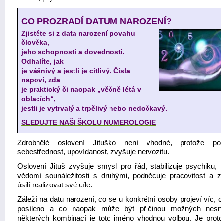
CO PROZRADÍ DATUM NAROZENÍ?
Zjistěte si z data narození povahu
člověka,
jeho schopnosti a dovednosti.
Odhalíte, jak
je vášnivý a jestli je citlivý. Čísla
napoví, zda
je praktický či naopak „věčně létá v
oblacích“,
jestli je vytrvalý a trpělivý nebo nedočkavý.
SLEDUJTE NAŠI ŠKOLU NUMEROLOGIE
Zdrobnělé oslovení Jituško není vhodné, protože pod
sebestřednost, upovídanost, zvyšuje nervozitu.
Oslovení Jituš zvyšuje smysl pro řád, stabilizuje psychiku, p
vědomí sounáležitosti s druhými, podněcuje pracovitost a z
úsilí realizovat své cíle.
Záleží na datu narození, co se u konkrétní osoby projeví víc,
posíleno a co naopak může být příčinou možných nesn
některých kombinací je toto jméno vhodnou volbou. Je prot