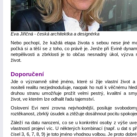
Eva Jiřičná - česká architektka a designérka
Nebo pochopí, že každá etapa života s sebou nese jiné mo
počká si a těší se z toho, co právě je. Jenže při Evině dynam
netrpělivosti a zbrklosti je to občas nesnadný úkol, výzva 
život.
Doporučení
Jde o významně silné jméno, které si žije vlastní život 
nositeli realitu nezjednodušuje, naopak ho nutí k věčnému hle
druhou stranu umožňuje prožít velmi pestrý, kvalitní a smy
život, ve kterém lze odhalit řadu tajemství.
Oslovení Evi není zrovna nejvhodnější, posiluje svobodomy
roztěkanost, zbrklý úsudek a ztěžuje dosáhnout pocitu spokojen
Záleží na datu narození, co se u konkrétní osoby z výše uv
vlastností projeví víc. U některých kombinací (např. u dat s 
čísel 3, 6, 7, 8, 9) je toto jméno vhodnou volbou. Je proto dobré