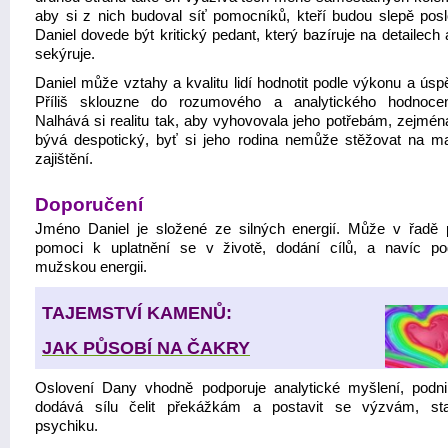
aby si z nich budoval síť pomocníků, kteří budou slepě posl
Daniel dovede být kritický pedant, který bazíruje na detailech
sekýruje.
Daniel může vztahy a kvalitu lidí hodnotit podle výkonu a úsp
Příliš sklouzne do rozumového a analytického hodnocen
Nalhává si realitu tak, aby vyhovovala jeho potřebám, zejmé
bývá despotický, byť si jeho rodina nemůže stěžovat na mat
zajištění.
Doporučení
Jméno Daniel je složené ze silných energií. Může v řadě 
pomoci k uplatnění se v životě, dodání cílů, a navíc po
mužskou energii.
TAJEMSTVÍ KAMENŮ:
JAK PŮSOBÍ NA ČAKRY
Oslovení Dany vhodně podporuje analytické myšlení, podni
dodává sílu čelit překážkám a postavit se výzvám, stab
psychiku.