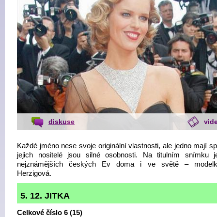
diskuse
vid
Každé jméno nese svoje originální vlastnosti, ale jedno mají s
jejich nositelé jsou silné osobnosti. Na titulním snímku 
nejznámějších českých Ev doma i ve světě – model
Herzigová.
5. 12. JITKA
Celkové číslo 6 (15)