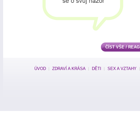
ČÍST VŠE / REA
ÚVOD
ZDRAVÍ A KRÁSA
DĚTI
SEX A VZTAHY