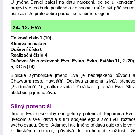
U jména Daniel záleží na datu narození, co se u konkrétn
projeví víc, co bude posíleno a co naopak může být příčinou 
nesnází. Je proto dobré poradit se s numerologem.
24. 12. EVA
Celkové číslo 1 (10)
Klíčová iniciála 5
Duševní číslo 6
Realizační číslo 4
Duševní číslo oslovení: Evo, Evino, Evko, Evičko 11, 2 (20),
5, DČ 5 (14)
Biblické symbolické jméno Eva je hebrejského původu 
Chavvá(h) resp. Havvá(h). Doslova znamená „živá“, přenes
„životodárná“ či „matka života“. Zkrátka – pramáti Eva. Slo
obdobou je jméno Živa.
Silný potenciál
Jméno Eva nese silný energetický potenciál. Připomíná Evě,
uvědomila své lidství a s tím spojené ego a svou vůlí roztáče
svého osudu. Oproti Adamovi ale jméno přidává daleko víc vní
k lidskému utrpení, přispívá k pochopení složitostí ž