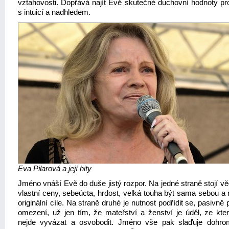
vztahovosti. Dopřává najít Evě skutečné duchovní hodnoty pr
s intuicí a nadhledem.
Eva Pilarová a její hity
Jméno vnáší Evě do duše jistý rozpor. Na jedné straně stojí v
vlastní ceny, sebeúcta, hrdost, velká touha být sama sebou a 
originální cíle. Na straně druhé je nutnost podřídit se, pasivně 
omezení, už jen tím, že mateřství a ženství je úděl, ze kte
nejde vyvázat a osvobodit. Jméno vše pak slaďuje dohr