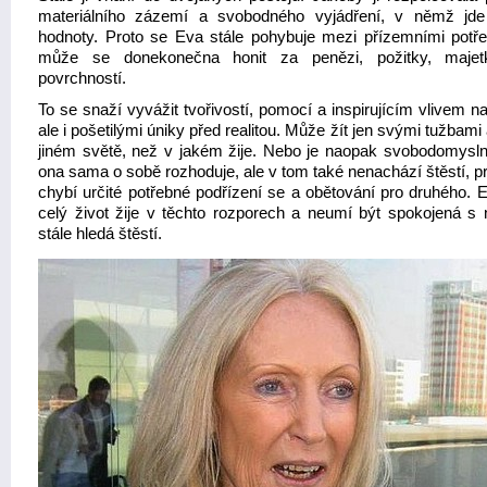
materiálního zázemí a svobodného vyjádření, v němž jde
hodnoty. Proto se Eva stále pohybuje mezi přízemními potř
může se donekonečna honit za penězi, požitky, maje
povrchností.
To se snaží vyvážit tvořivostí, pomocí a inspirujícím vlivem n
ale i pošetilými úniky před realitou. Může žít jen svými tužbami 
jiném světě, než v jakém žije. Nebo je naopak svobodomysln
ona sama o sobě rozhoduje, ale v tom také nenachází štěstí, pr
chybí určité potřebné podřízení se a obětování pro druhého. 
celý život žije v těchto rozporech a neumí být spokojená s 
stále hledá štěstí.