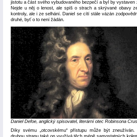
jistotu a část svého vybudovaného bezpečí a byl by vystaven
Nejde u něj o lenost, ale spíš o strach a skrývané obavy ze
kontroly, ale i ze selhání. Daniel se cítí stále vázán zodpověd
druhé, byť o to není žádán.
Daniel Defoe, anglický spisovatel, literární otec Robinsona Cru
Díky svému „otcovskému“ přístupu může být zneužíván.
druhou stranu také on využívá těch méně samostatných kole