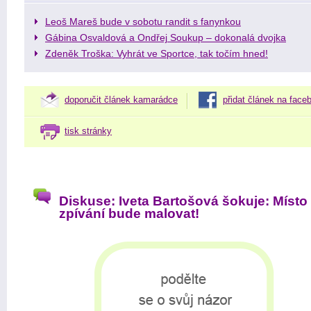
Leoš Mareš bude v sobotu randit s fanynkou
Gábina Osvaldová a Ondřej Soukup – dokonalá dvojka
Zdeněk Troška: Vyhrát ve Sportce, tak točím hned!
doporučit článek kamarádce
přidat článek na face
tisk stránky
Diskuse: Iveta Bartošová šokuje: Místo
zpívání bude malovat!