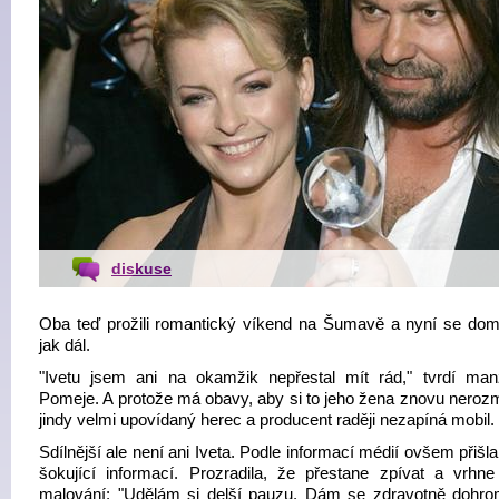
diskuse
Oba teď prožili romantický víkend na Šumavě a nyní se doml
jak dál.
"Ivetu jsem ani na okamžik nepřestal mít rád," tvrdí manž
Pomeje. A protože má obavy, aby si to jeho žena znovu nerozm
jindy velmi upovídaný herec a producent raději nezapíná mobil.
Sdílnější ale není ani Iveta. Podle informací médií ovšem přišla
šokující informací. Prozradila, že přestane zpívat a vrhn
malování: "Udělám si delší pauzu. Dám se zdravotně dohr