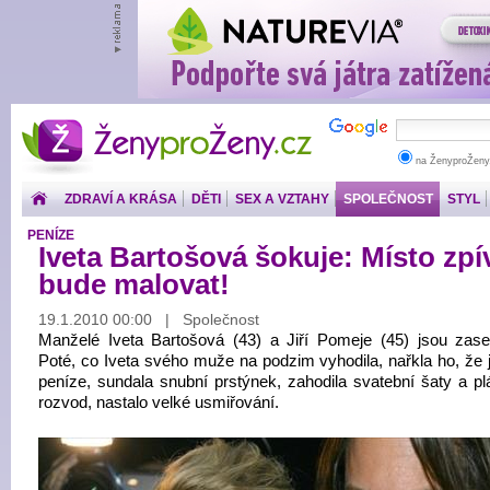
ŽenyproŽeny.cz
na ŽenyproŽeny
ZDRAVÍ A KRÁSA
DĚTI
SEX A VZTAHY
SPOLEČNOST
STYL
PENÍZE
Iveta Bartošová šokuje: Místo zpí
bude malovat!
19.1.2010 00:00 | Společnost
Manželé Iveta Bartošová (43) a Jiří Pomeje (45) jsou zase
Poté, co Iveta svého muže na podzim vyhodila, nařkla ho, že j
peníze, sundala snubní prstýnek, zahodila svatební šaty a pl
rozvod, nastalo velké usmiřování.