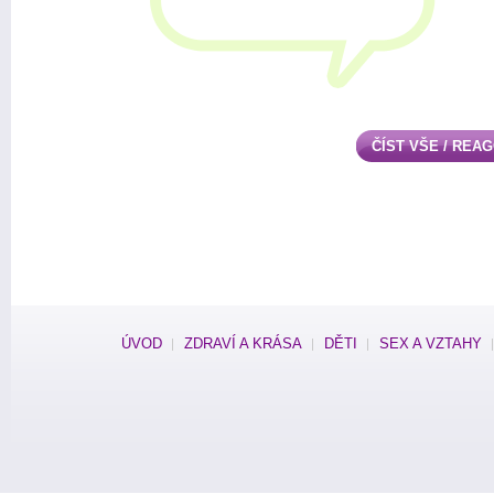
ČÍST VŠE / REA
ÚVOD
ZDRAVÍ A KRÁSA
DĚTI
SEX A VZTAHY