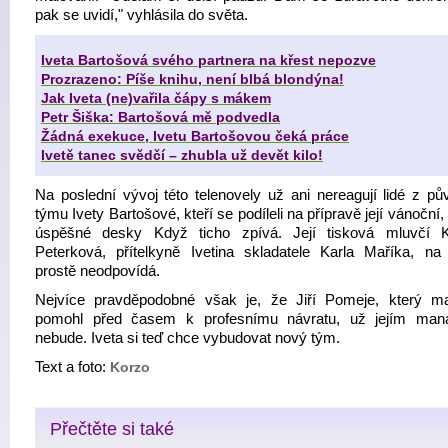
pak se uvidí," vyhlásila do světa.
Iveta Bartošová svého partnera na křest nepozve
Prozrazeno: Píše knihu, není blbá blondýna!
Jak Iveta (ne)vařila čápy s mákem
Petr Šiška: Bartošová mě podvedla
Žádná exekuce, Ivetu Bartošovou čeká práce
Ivetě tanec svědčí – zhubla už devět kilo!
Na poslední vývoj této telenovely už ani nereagují lidé z pů
týmu Ivety Bartošové, kteří se podíleli na přípravě její vánoční, 
úspěšné desky Když ticho zpívá. Její tisková mluvčí K
Peterková, přítelkyně Ivetina skladatele Karla Maříka, na
prostě neodpovídá.
Nejvíce pravděpodobné však je, že Jiří Pomeje, který m
pomohl před časem k profesnímu návratu, už jejím man
nebude. Iveta si teď chce vybudovat nový tým.
Text a foto:
Korzo
Přečtěte si také