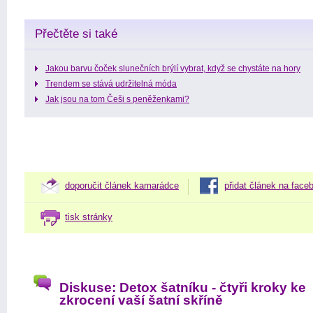
Přečtěte si také
Jakou barvu čoček slunečních brýlí vybrat, když se chystáte na hory
Trendem se stává udržitelná móda
Jak jsou na tom Češi s peněženkami?
doporučit článek kamarádce
přidat článek na face
tisk stránky
Diskuse: Detox šatníku - čtyři kroky ke
zkrocení vaší šatní skříně