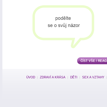
ČÍST VŠE / REA
ÚVOD
ZDRAVÍ A KRÁSA
DĚTI
SEX A VZTAHY