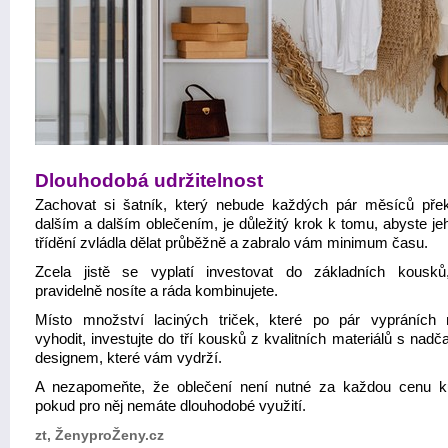
Dlouhodobá udržitelnost
Zachovat si šatník, který nebude každých pár měsíců pře
dalším a dalším oblečením, je důležitý krok k tomu, abyste je
třídění zvládla dělat průběžně a zabralo vám minimum času.
Zcela jistě se vyplatí investovat do základních kousků
pravidelně nosíte a ráda kombinujete.
Místo množství laciných triček, které po pár vypráních
vyhodit, investujte do tří kousků z kvalitních materiálů s na
designem, které vám vydrží.
A nezapomeňte, že oblečení není nutné za každou cenu k
pokud pro něj nemáte dlouhodobé využití.
zt, ŽenyproŽeny.cz