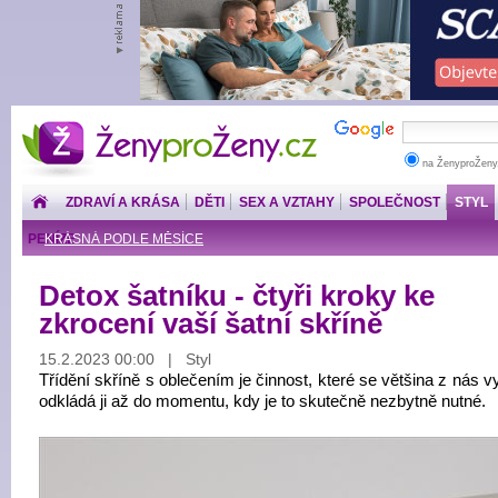
ŽenyproŽeny.cz
na ŽenyproŽeny
ZDRAVÍ A KRÁSA
DĚTI
SEX A VZTAHY
SPOLEČNOST
STYL
PENÍZE
KRÁSNÁ PODLE MĚSÍCE
Detox šatníku - čtyři kroky ke
zkrocení vaší šatní skříně
15.2.2023 00:00 | Styl
Třídění skříně s oblečením je činnost, které se většina z nás 
odkládá ji až do momentu, kdy je to skutečně nezbytně nutné.