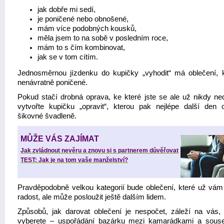
jak dobře mi sedí,
je poničené nebo obnošené,
mám více podobných kousků,
měla jsem to na sobě v posledním roce,
mám to s čím kombinovat,
jak se v tom cítím.
Jednosměrnou jízdenku do kupičky „vyhodit“ má oblečení, k
nenávratně poničené.
Pokud stačí drobná oprava, ke které jste se ale už nikdy ned
vytvořte kupičku „opravit“, kterou pak nejlépe další den 
šikovné švadleně.
MŮŽE VÁS ZAJÍMAT
Jak zvládnout nevěru a znovu si s partnerem důvěřovat
TEST: Jak je na tom vaše manželství?
Pravděpodobně velkou kategorií bude oblečení, které už vám
radost, ale může posloužit ještě dalším lidem.
Způsobů, jak darovat oblečení je nespočet, záleží na vás, 
vyberete – uspořádání bazárku mezi kamarádkami a sous