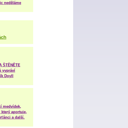
nic neděláme
ách
TA ŠTĚNĚTE
ů vypráví
ík Doyll
í medvídek,
 který aportuje,
ťánci a další.