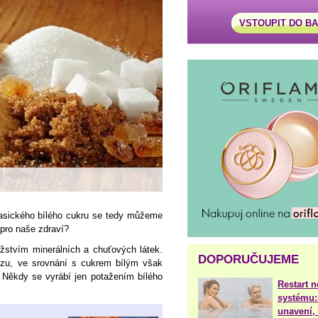
VSTOUPIT DO B
klasického bílého cukru se tedy můžeme
 pro naše zdraví?
žstvím minerálních a chuťových látek.
DOPORUČUJEME
zu, ve srovnání s cukrem bílým však
. Někdy se vyrábí jen potažením bílého
Restart 
systému:
unavení, 