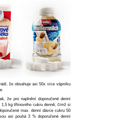
vádí, že obsahuje asi 50x více vápníku
e.
tak, že pro naplnění doporučené denní
1,5 kg třtinového cukru denně, čímž si
doporučené max. denní dávce cukru 50
jsou asi pouhá 3 % doporučené denní