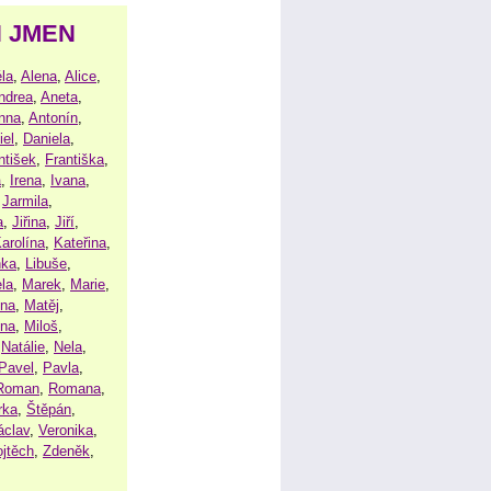
H JMEN
la
,
Alena
,
Alice
,
ndrea
,
Aneta
,
nna
,
Antonín
,
iel
,
Daniela
,
ntišek
,
Františka
,
a
,
Irena
,
Ivana
,
,
Jarmila
,
a
,
Jiřina
,
Jiří
,
arolína
,
Kateřina
,
nka
,
Libuše
,
la
,
Marek
,
Marie
,
ina
,
Matěj
,
ena
,
Miloš
,
,
Natálie
,
Nela
,
Pavel
,
Pavla
,
Roman
,
Romana
,
rka
,
Štěpán
,
áclav
,
Veronika
,
ojtěch
,
Zdeněk
,