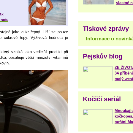
vlastně 
jak
a radu
Tiskové zprávy
tejně jako cukr řepný. Liší se pouze
to cukrové řepy. Výživová hodnota je
Informace o novink
terý vzniká jako vedlejší produkt při
Pejskův blog
adká, obsahuje větší množství vitamínů
kovin.
ZE ŽIVO
34 příběh
malý west
Kočičí seriál
Mňoukajíc
kočkopes,
mrštní Mar