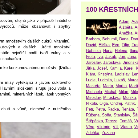
100 KŘESTNÍC
ocován, stejně jako v případě hnědého
Adam
,
Adé
výrobců, může obsahovat i zbytky
Alžběta
,
A
Anežka
,
A
Barbora
,
Bohumil
,
Dana
,
Dan
ým množstvím dalších cukrů, vitaminů,
David
,
Eliška
,
Eva
,
Filip
,
Fra
huťových a dalších. Určité množství
Gabriela
,
Hana
,
Helena
,
Ilon
 stále největší podíl tvoří cukry a v
Iveta
,
Ivo
,
Jakub
,
Jan
,
Jana
o sacharóza.
Jaroslav
,
Jaroslava
,
Jindřišk
em ke konzumovanému množství (lžička
Jitka
,
Josef
,
Kamila
,
Karel
,
K
Klára
,
Kristýna
,
Ladislav
,
Le
Lucie
,
Ludmila
,
Lukáš
,
Marce
m mízy vytékající z javoru cukrového
Markéta
,
Marta
,
Martin
,
Mart
. Hlavními složkami sirupu jsou voda a
Michaela
,
Michal
,
Milan
,
Mil
minů, minerálních látek, látek vonných
Miroslav
,
Miroslava
,
Monika
Nikola
,
Olga
,
Ondřej
,
Patrik
,
chuti a vůně, nicméně z nutričního
Petr
,
Petra
,
Radka
,
Renáta
,
Růžena
,
Soňa
,
Stanislav
,
Šá
Štěpánka
,
Tereza
,
Tomáš
,
V
Věra
,
Viktorie
,
Vít
,
Vlasta
,
V
Zdeňka
,
Zuzana
.