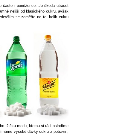
e často i peněžence. Je škoda utrácet
amně neliší od klasického cukru, avšak
devším se zaměřte na to, kolik cukru
o lžičku medu, kterou si rádi osladíme
ijímáme vysoké dávky cukru z potravin,