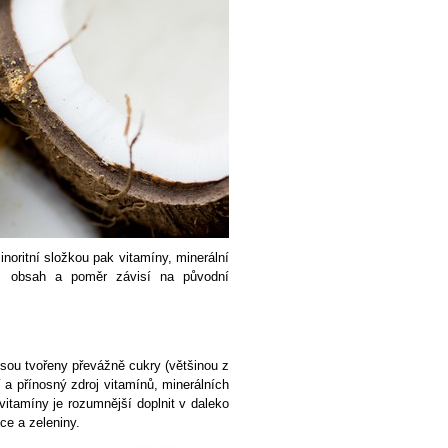
inoritní složkou pak vitamíny, minerální
ichž obsah a poměr závisí na původní
sou tvořeny převážně cukry (většinou z
 a přínosný zdroj vitamínů, minerálních
a vitamíny je rozumnější doplnit v daleko
oce a zeleniny.