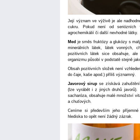
Její význam ve výživě je ale nadhodn
cukru. Pokud není od seriózních 
agrochemikálií či další nevhodné látky.
Med
je směs fruktózy a glukózy s mal
minerálních látek, látek vonných, c
pozitivních látek sice obsahuje, ale
organizmu působí v podstatě stejně jak
Obsah pozitivních složek není vzhled
do čaje, kaše apod.) příliš významný.
Javorový sirup
se získává zahuštění
(lze vyrábět i z jiných druhů javorů)
sacharóza, obsahuje malé množství vita
a chuťových.
Ceníme si především jeho příjemné 
hlediska to opět není žádný zázrak.