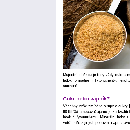
Majoritní složkou je tedy vždy cukr a m
látky, případně i fytonutrienty, jej
surovině.
Cukr nebo vápník?
Všechny výše zmíněné sirupy a cukry j
80-98 %) a nepovažujeme je za kvalitní
látek či fytonutrientů. Minerální látky 
větší míře z jiných potravin, např. z ov