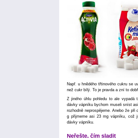
Např. u hnědého třtinového cukru se u
než cukr bílý. To je pravda a zní to dobř
Z jiného úhlu pohledu to ale vypadá 
dávky vápníku bychom museli sníst asi 
rozhodně neprospějeme. Anebo že při 
g přijmeme asi 23 mg vápníku, což 
dávky vápníku.
Neřešte, čím sladit