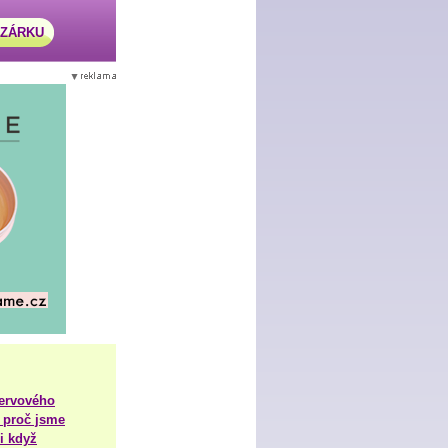
AZÁRKU
nervového
 proč jsme
i když