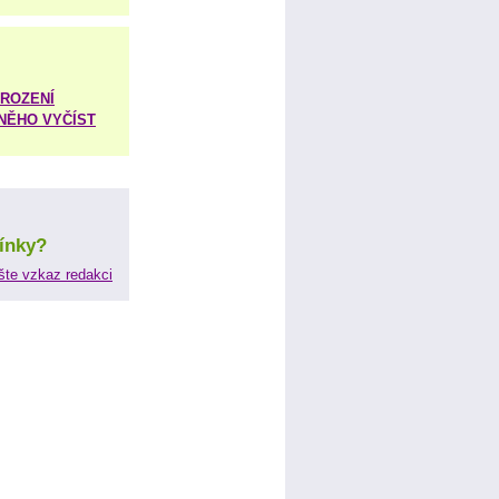
ROZENÍ
 NĚHO VYČÍST
ínky?
šte vzkaz redakci