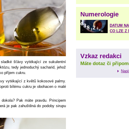
Numerologie
DATUM NA
CO LZE Z
Vzkaz redakci
sladké šťávy vytékající ze sukulentní
Máte dotaz či připom
któzu, tedy jednoduchý sacharid, jehož
Napi
o příjem cukru.
vy vytékající z květů kokosové palmy.
oproti bílému cukru je obohacen o malé
.
é dokola? Pak máte pravdu. Principem
která je pak zahuštěná do podoby sirupu