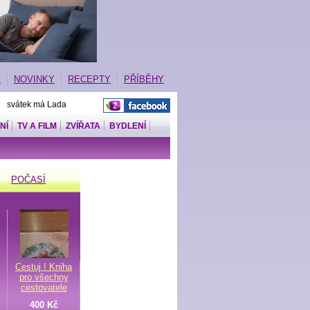
E
NOVINKY
RECEPTY
PŘÍBĚHY
| svátek má Lada
NÍ
TV A FILM
ZVÍŘATA
BYDLENÍ
POČASÍ
Cestuj ! Kniha
pro všechny
cestovatele
400 Kč