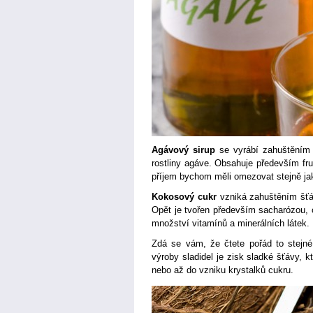
Agávový sirup
se vyrábí zahuštěním 
rostliny agáve. Obsahuje především fru
příjem bychom měli omezovat stejně jak
Kokosový cukr
vzniká zahuštěním šťá
Opět je tvořen především sacharózou, 
množství vitamínů a minerálních látek
Zdá se vám, že čtete pořád to stejn
výroby sladidel je zisk sladké šťávy, 
nebo až do vzniku krystalků cukru.