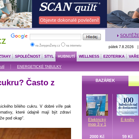
SOUTĚŽ
na ŽenyproŽeny.cz
na internetu
pátek 7.8.2026 
ZTAHY
SPOLEČNOST
STYL
HUBNUTÍ
WELLNESS
EZOTERIKA
VAŘE
utí
ENERGETICKÉ TABULKY
ukru? Často z
BAZÁREK
ckého bílého cukru. V dobré víře pak
nativy, které údajně mají být zdraví
uže pod okap“.
Elektrický
E-knihy
mop 3 v 1
2000 Kč
59 Kč