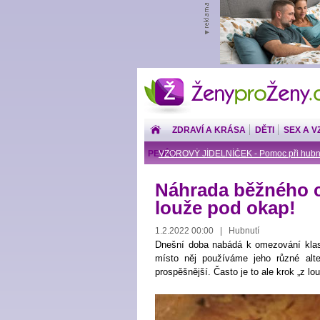
ŽenyproŽeny.cz
ZDRAVÍ A KRÁSA
DĚTI
SEX A V
PENÍZE
VZOROVÝ JÍDELNÍČEK - Pomoc při hubn
Náhrada běžného c
louže pod okap!
1.2.2022 00:00 | Hubnutí
Dnešní doba nabádá k omezování klasi
místo něj používáme jeho různé alter
prospěšnější. Často je to ale krok „z lo