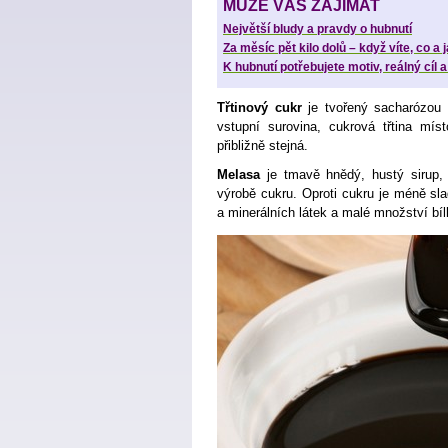
MŮŽE VÁS ZAJÍMAT
Největší bludy a pravdy o hubnutí
Za měsíc pět kilo dolů – když víte, co a 
K hubnutí potřebujete motiv, reálný cíl 
Třtinový cukr
je tvořený sacharózou s
vstupní surovina, cukrová třtina mís
přibližně stejná.
Melasa
je tmavě hnědý, hustý sirup, k
výrobě cukru. Oproti cukru je méně sl
a minerálních látek a malé množství bíl