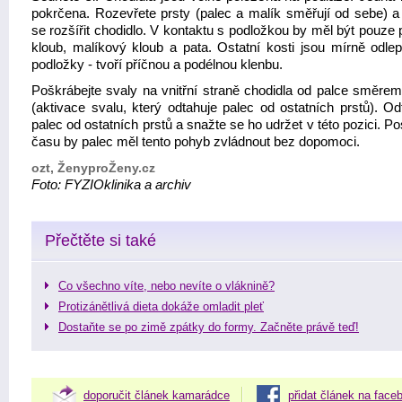
pokrčena. Rozevřete prsty (palec a malík směřují od sebe) a
se rozšířit chodidlo. V kontaktu s podložkou by měl být pouze
kloub, malíkový kloub a pata. Ostatní kosti jsou mírně odle
podložky - tvoří příčnou a podélnou klenbu.
Poškrábejte svaly na vnitřní straně chodidla od palce směrem
(aktivace svalu, který odtahuje palec od ostatních prstů). Od
palec od ostatních prstů a snažte se ho udržet v této pozici. 
času by palec měl tento pohyb zvládnout bez dopomoci.
ozt, ŽenyproŽeny.cz
Foto: FYZIOklinika a archiv
Přečtěte si také
Co všechno víte, nebo nevíte o vláknině?
Protizánětlivá dieta dokáže omladit pleť
Dostaňte se po zimě zpátky do formy. Začněte právě teď!
doporučit článek kamarádce
přidat článek na face