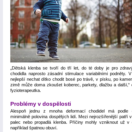
„Dětská klenba se tvoří do tří let, do té doby je pro zdrav
chodidla naprosto zásadní stimulace variabilními podněty. V 
nejlepší nechat dítko chodit bosé po trávě, v písku, po kame
zimě může doma zkoušet koberec, parkety, dlažbu a další,“ d
fyzioterapeutka.
Problémy v dospělosti
Alespoň jednu z mnoha deformací chodidel má podle 
minimálně polovina dospělých lidí. Mezi nejrozšířenější patří
palec nebo propadlá klenba. Příčiny mohly vzniknout už v d
například špatnou obuví.