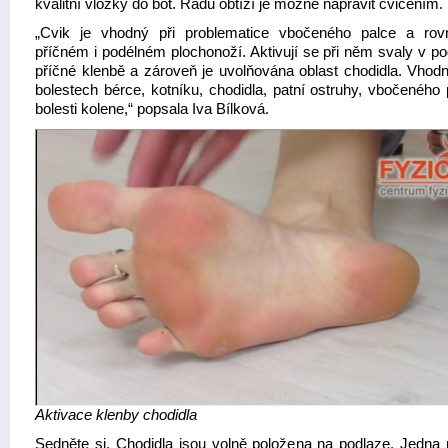
kvalitní vložky do bot. Řadu obtíží je možné napravit cvičením.
„Cvik je vhodný při problematice vbočeného palce a rov
příčném i podélném plochonoží. Aktivují se při něm svaly v po
příčné klenbě a zároveň je uvolňována oblast chodidla. Vhodný
bolestech bérce, kotníku, chodidla, patní ostruhy, vbočeného 
bolesti kolene,“ popsala Iva Bílková.
Aktivace klenby chodidla
Sedněte si. Chodidla jsou volně položena na podlaze. Jedna 