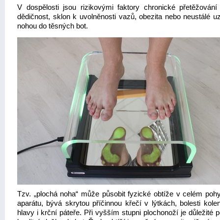
V dospělosti jsou rizikovými faktory chronické přetěžování
dědičnost, sklon k uvolněnosti vazů, obezita nebo neustálé uz
nohou do těsných bot.
Tzv. „plochá noha“ může působit fyzické obtíže v celém po
aparátu, bývá skrytou příčinnou křečí v lýtkách, bolesti kolen
hlavy i krční páteře. Při vyšším stupni plochonoží je důležité 