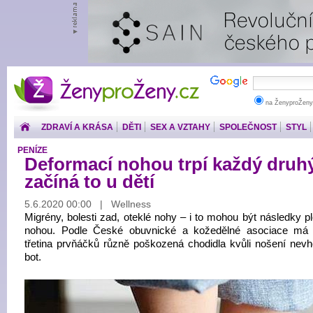
ŽenyproŽeny.cz
na ŽenyproŽeny
ZDRAVÍ A KRÁSA
DĚTI
SEX A VZTAHY
SPOLEČNOST
STYL
PENÍZE
Deformací nohou trpí každý druh
začíná to u dětí
5.6.2020 00:00 | Wellness
Migrény, bolesti zad, oteklé nohy – i to mohou být následky p
nohou. Podle České obuvnické a kožedělné asociace má
třetina prvňáčků různě poškozená chodidla kvůli nošení nev
bot.