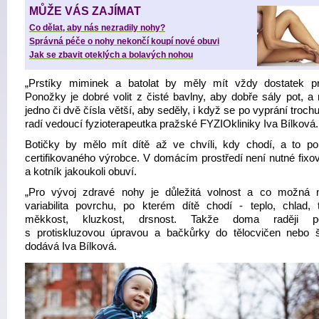
MŮŽE VÁS ZAJÍMAT
Co dělat, aby nás nezradily nohy?
Správná péče o nohy nekončí koupí nové obuvi
Jak se zbavit oteklých a bolavých nohou
„Prstíky miminek a batolat by měly mít vždy dostatek pr
Ponožky je dobré volit z čisté bavlny, aby dobře sály pot, a 
jedno či dvě čísla větší, aby seděly, i když se po vyprání trochu
radí vedoucí fyzioterapeutka pražské FYZIOkliniky Iva Bílková.
Botičky by mělo mít dítě až ve chvíli, kdy chodí, a to p
certifikovaného výrobce. V domácím prostředí není nutné fixov
a kotník jakoukoli obuví.
„Pro vývoj zdravé nohy je důležitá volnost a co možná n
variabilita povrchu, po kterém dítě chodí - teplo, chlad, t
měkkost, kluzkost, drsnost. Takže doma raději p
s protiskluzovou úpravou a bačkůrky do tělocvičen nebo š
dodává Iva Bílková.