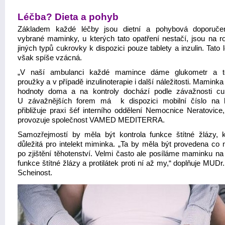
Léčba? Dieta a pohyb
Základem každé léčby jsou dietní a pohybová doporuče
vybrané maminky, u kterých tato opatření nestačí, jsou na ro
jiných typů cukrovky k dispozici pouze tablety a inzulin. Tato 
však spíše vzácná.
„V naší ambulanci každé mamince dáme glukometr a te
proužky a v případě inzulinoterapie i další náležitosti. Maminka
hodnoty doma a na kontroly dochází podle závažnosti cu
U závažnějších forem má k dispozici mobilní číslo na l
přibližuje praxi šéf interního oddělení Nemocnice Neratovice,
provozuje společnost VAMED MEDITERRA.
Samozřejmostí by měla být kontrola funkce štítné žlázy, k
důležitá pro intelekt miminka. „Ta by měla být provedena co n
po zjištění těhotenství. Velmi často ale posíláme maminku na
funkce štítné žlázy a protilátek proti ní až my,“ doplňuje MUDr
Scheinost.