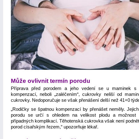
Může ovlivnit termín porodu
Příprava před porodem a jeho vedení se u maminek s 
kompenzací, neboli „zaléčením“, cukrovky neliší od mami
cukrovky. Nedoporučuje se však přenášení delší než 41+0 týd
„Rodičky se špatnou kompenzací by přenášet neměly. Jejich
porodu se určí s ohledem na velikost plodu a možnost 
případných komplikací. Těhotenská cukrovka však není podně
porod císařským řezem,“ upozorňuje lékař.