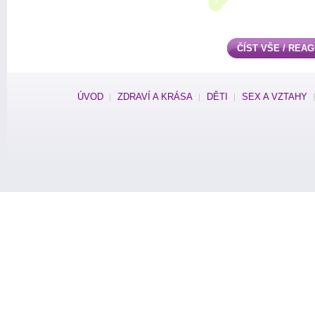
ČÍST VŠE / REA
ÚVOD
ZDRAVÍ A KRÁSA
DĚTI
SEX A VZTAHY