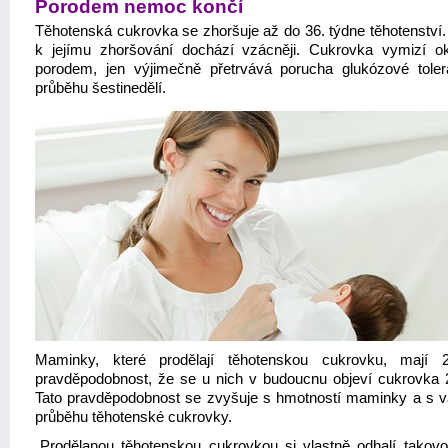
Porodem nemoc končí
Těhotenská cukrovka se zhoršuje až do 36. týdne těhotenství. 
k jejímu zhoršování dochází vzácněji. Cukrovka vymizí o
porodem, jen výjimečně přetrvává porucha glukózové tole
průběhu šestinedělí.
Maminky, které prodělají těhotenskou cukrovku, mají 
pravděpodobnost, že se u nich v budoucnu objeví cukrovka 2
Tato pravděpodobnost se zvyšuje s hmotností maminky a s v
průběhu těhotenské cukrovky.
„Prodělanou těhotenskou cukrovkou si vlastně odhalí takov