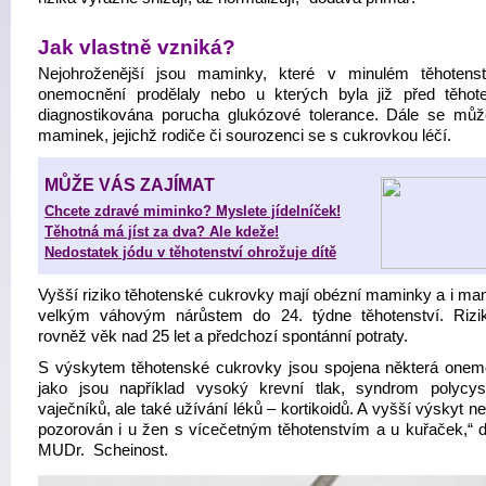
Jak vlastně vzniká?
Nejohroženější jsou maminky, které v minulém těhotenst
onemocnění prodělaly nebo u kterých byla již před těhot
diagnostikována porucha glukózové tolerance. Dále se můž
maminek, jejichž rodiče či sourozenci se s cukrovkou léčí.
MŮŽE VÁS ZAJÍMAT
Chcete zdravé miminko? Myslete jídelníček!
Těhotná má jíst za dva? Ale kdeže!
Nedostatek jódu v těhotenství ohrožuje dítě
Vyšší riziko těhotenské cukrovky mají obézní maminky a i ma
velkým váhovým nárůstem do 24. týdne těhotenství. Rizi
rovněž věk nad 25 let a předchozí spontánní potraty.
S výskytem těhotenské cukrovky jsou spojena některá onem
jako jsou například vysoký krevní tlak, syndrom polycys
vaječníků, ale také užívání léků – kortikoidů. A vyšší výskyt n
pozorován i u žen s vícečetným těhotenstvím a u kuřaček,“ d
MUDr. Scheinost.