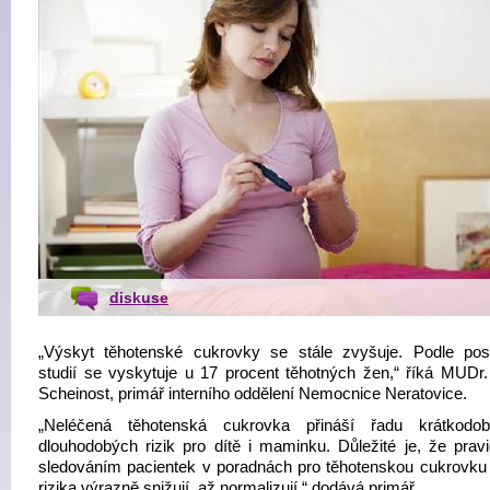
diskuse
„Výskyt těhotenské cukrovky se stále zvyšuje. Podle pos
studií se vyskytuje u 17 procent těhotných žen,“ říká MUDr.
Scheinost, primář interního oddělení Nemocnice Neratovice.
„Neléčená těhotenská cukrovka přináší řadu krátkodo
dlouhodobých rizik pro dítě i maminku. Důležité je, že prav
sledováním pacientek v poradnách pro těhotenskou cukrovku 
rizika výrazně snižují, až normalizují,“ dodává primář.