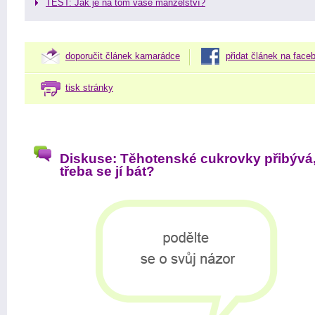
TEST: Jak je na tom vaše manželství?
doporučit článek kamarádce
přidat článek na face
tisk stránky
Diskuse: Těhotenské cukrovky přibývá,
třeba se jí bát?