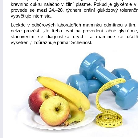
krevního cukru nalačno v žilní plasmě. Pokud je glykémie v
provede se mezi 24.–28. týdnem orální glukózový toleranční
vysvětluje internista.
Leckde v odběrových laboratořích maminku odmítnou s tím, 
nelze provést. „Je třeba trvat na provedení lačné glykémie,
stanovením se diagnostika urychlí a mamince se ušetř
vyšetření,“ zdůrazňuje primář Scheinost.