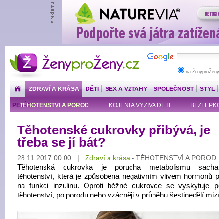
ŽenyproŽeny.cz
na ŽenyproŽeny
ZDRAVÍ A KRÁSA
DĚTI
SEX A VZTAHY
SPOLEČNOST
STYL
PENÍZE
TĚHOTENSTVÍ A POROD
KOJENÍ A VÝŽIVA DĚTÍ
BEZLEPKOV
Těhotenské cukrovky přibývá, je
třeba se jí bát?
28.11.2017 00:00 |
Zdraví a krása
TĚHOTENSTVÍ A POROD
-
Těhotenská cukrovka je porucha metabolismu sacha
těhotenství, která je způsobena negativním vlivem hormonů p
na funkci inzulinu. Oproti běžné cukrovce se vyskytuje 
těhotenství, po porodu nebo vzácněji v průběhu šestinedělí mizí