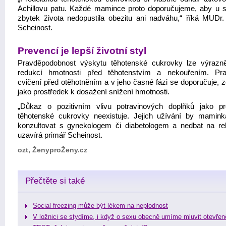
Achillovu patu. Každé mamince proto doporučujeme, aby u 
zbytek života nedopustila obezitu ani nadváhu,“ říká MUDr.
Scheinost.
Prevencí je lepší životní styl
Pravděpodobnost výskytu těhotenské cukrovky lze výrazně
redukcí hmotnosti před těhotenstvím a nekouřením. Pra
cvičení před otěhotněním a v jeho časné fázi se doporučuje, 
jako prostředek k dosažení snížení hmotnosti.
„Důkaz o pozitivním vlivu potravinových doplňků jako p
těhotenské cukrovky neexistuje. Jejich užívání by mamin
konzultovat s gynekologem či diabetologem a nedbat na re
uzavírá primář Scheinost.
ozt, ŽenyproŽeny.cz
Přečtěte si také
Social freezing může být lékem na neplodnost
V ložnici se stydíme, i když o sexu obecně umíme mluvit otevřen