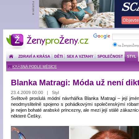
ŽenyproŽeny.cz
na ŽenyproŽeny
ZDRAVÍ A KRÁSA
DĚTI
SEX A VZTAHY
SPOLEČNOST
STYL
PENÍZE
KRÁSNÁ PODLE MĚSÍCE
Blanka Matragi: Móda už není dik
23.4.2009 00:00 | Styl
Světově proslulá módní návrhářka Blanka Matragi – její jméno
neodmyslitelně spojeno s pohádkovými společenskými róbam
je nejen bohaté arabské princezny, ale mezi její stálé zákaznice
některé Češky.