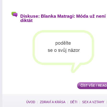
Diskuse: Blanka Matragi: Móda už není
diktát
ČÍST VŠE / REA
ÚVOD
ZDRAVÍ A KRÁSA
DĚTI
SEX A VZTAHY