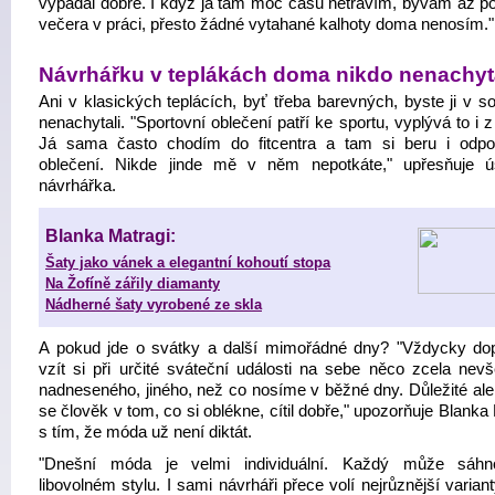
vypadal dobře. I když já tam moc času netrávím, bývám až p
večera v práci, přesto žádné vytahané kalhoty doma nenosím."
Návrhářku v teplákách doma nikdo nenachyt
Ani v klasických teplácích, byť třeba barevných, byste ji v s
nenachytali. "Sportovní oblečení patří ke sportu, vyplývá to i 
Já sama často chodím do fitcentra a tam si beru i odpov
oblečení. Nikde jinde mě v něm nepotkáte," upřesňuje 
návrhářka.
Blanka Matragi:
Šaty jako vánek a elegantní kohoutí stopa
Na Žofíně zářily diamanty
Nádherné šaty vyrobené ze skla
A pokud jde o svátky a další mimořádné dny? "Vždycky dop
vzít si při určité sváteční události na sebe něco zcela nevš
nadneseného, jiného, než co nosíme v běžné dny. Důležité ale 
se člověk v tom, co si oblékne, cítil dobře," upozorňuje Blanka
s tím, že móda už není diktát.
"Dnešní móda je velmi individuální. Každý může sáhn
libovolném stylu. I sami návrháři přece volí nejrůznější variant