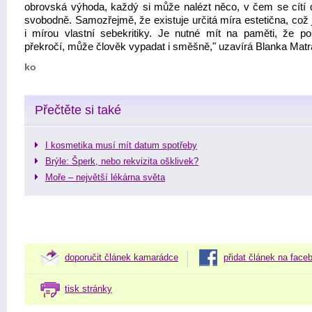
obrovská výhoda, každý si může nalézt něco, v čem se cítí 
svobodně. Samozřejmě, že existuje určitá míra estetična, což 
i mírou vlastní sebekritiky. Je nutné mít na paměti, že p
překročí, může člověk vypadat i směšně," uzavírá Blanka Matr
ko
Přečtěte si také
I kosmetika musí mít datum spotřeby
Brýle: Šperk, nebo rekvizita ošklivek?
Moře – největší lékárna světa
doporučit článek kamarádce
přidat článek na face
tisk stránky