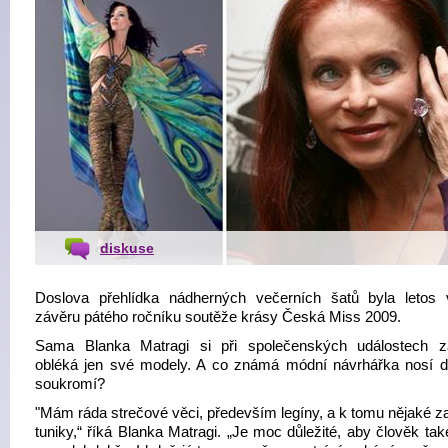
diskuse
Doslova přehlídka nádherných večerních šatů byla letos 
závěru pátého ročníku soutěže krásy Česká Miss 2009.
Sama Blanka Matragi si při společenských událostech 
obléká jen své modely. A co známá módní návrhářka nosí 
soukromí?
"Mám ráda strečové věci, především legíny, a k tomu nějaké z
tuniky,“ říká Blanka Matragi. „Je moc důležité, aby člověk ta