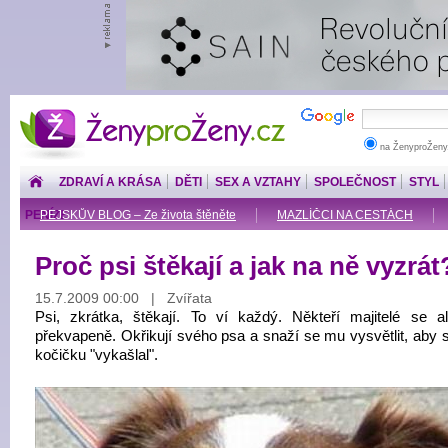
ŽenyproŽeny.cz
na ŽenyproŽeny
ZDRAVÍ A KRÁSA
DĚTI
SEX A VZTAHY
SPOLEČNOST
STYL
PENÍZE
PEJSKŮV BLOG – Ze života štěněte
MAZLÍČCI NA CESTÁCH
Proč psi štěkají a jak na ně vyzrát
15.7.2009 00:00 | Zvířata
Psi, zkrátka, štěkají. To ví každý. Někteří majitelé se al
překvapeně. Okřikují svého psa a snaží se mu vysvětlit, aby s
kočičku "vykašlal".