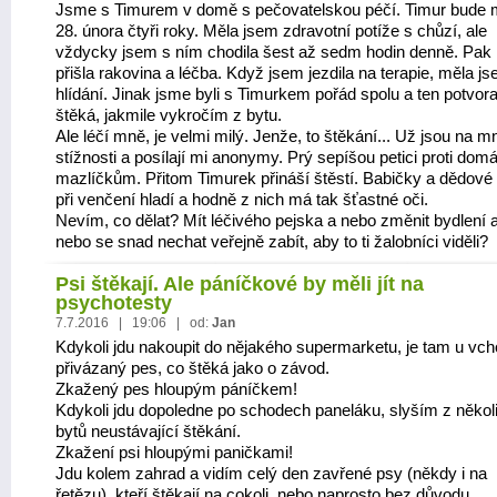
Jsme s Timurem v domě s pečovatelskou péčí. Timur bude 
28. února čtyři roky. Měla jsem zdravotní potíže s chůzí, ale
vždycky jsem s ním chodila šest až sedm hodin denně. Pak
přišla rakovina a léčba. Když jsem jezdila na terapie, měla j
hlídání. Jinak jsme byli s Timurkem pořád spolu a ten potvora
štěká, jakmile vykročím z bytu.
Ale léčí mně, je velmi milý. Jenže, to štěkání... Už jsou na mn
stížnosti a posílají mi anonymy. Prý sepíšou petici proti dom
mazlíčkům. Přitom Timurek přináší štěstí. Babičky a dědové
při venčení hladí a hodně z nich má tak šťastné oči.
Nevím, co dělat? Mít léčivého pejska a nebo změnit bydlení 
nebo se snad nechat veřejně zabít, aby to ti žalobníci viděli?
Psi štěkají. Ale páníčkové by měli jít na
psychotesty
7.7.2016 | 19:06 | od:
Jan
Kdykoli jdu nakoupit do nějakého supermarketu, je tam u vc
přivázaný pes, co štěká jako o závod.
Zkažený pes hloupým páníčkem!
Kdykoli jdu dopoledne po schodech paneláku, slyším z někol
bytů neustávající štěkání.
Zkažení psi hloupými paničkami!
Jdu kolem zahrad a vidím celý den zavřené psy (někdy i na
řetězu), kteří štěkají na cokoli, nebo naprosto bez důvodu.