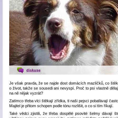
diskuse
Je však pravda, že se najde dost domácích mazlíčků, co štěka
o život, takže se sousedi ani nevyspí. Proč to psi vlastně dělaj
na ně nějak vyzrát?
Zatímco třeba vlci štěkají zřídka, ti naši pejsci pobafávají často
Majitel je přitom schopen podle tónu rozlišit, o co si tím říkají.
Také vědci zjistili, že třeba dospělé psovité šelmy dávají š