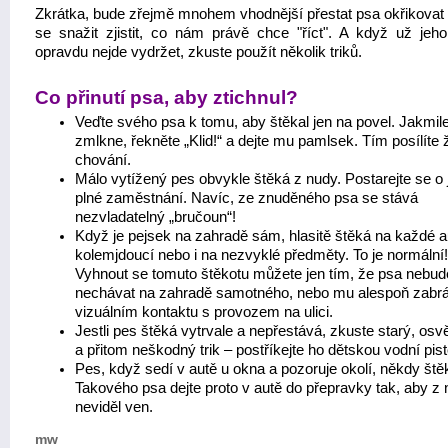
Zkrátka, bude zřejmě mnohem vhodnější přestat psa okřikovat a
se snažit zjistit, co nám právě chce "říct". A když už jeho
opravdu nejde vydržet, zkuste použít několik triků.
Co přinutí psa, aby ztichnul?
Veďte svého psa k tomu, aby štěkal jen na povel. Jakmil
zmlkne, řekněte „Klid!“ a dejte mu pamlsek. Tím posílíte
chování.
Málo vytížený pes obvykle štěká z nudy. Postarejte se o 
plné zaměstnání. Navíc, ze znuděného psa se stává
nezvladatelný „bručoun“!
Když je pejsek na zahradě sám, hlasitě štěká na každé a
kolemjdoucí nebo i na nezvyklé předměty. To je normální!
Vyhnout se tomuto štěkotu můžete jen tím, že psa nebud
nechávat na zahradě samotného, nebo mu alespoň zabrá
vizuálním kontaktu s provozem na ulici.
Jestli pes štěká vytrvale a nepřestává, zkuste starý, os
a přitom neškodný trik – postříkejte ho dětskou vodní pisto
Pes, když sedí v autě u okna a pozoruje okolí, někdy ště
Takového psa dejte proto v autě do přepravky tak, aby z 
neviděl ven.
mw