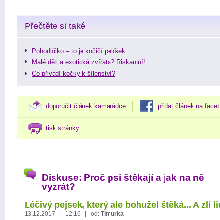
Přečtěte si také
Pohodlíčko – to je kočičí pelíšek
Malé děti a exotická zvířata? Riskantní!
Co přivádí kočky k šílenství?
doporučit článek kamarádce
přidat článek na face
tisk stránky
Diskuse: Proč psi štěkají a jak na ně
vyzrát?
Léčivý pejsek, který ale bohužel štěká... A zlí l
13.12.2017 | 12:16 | od:
Timurka