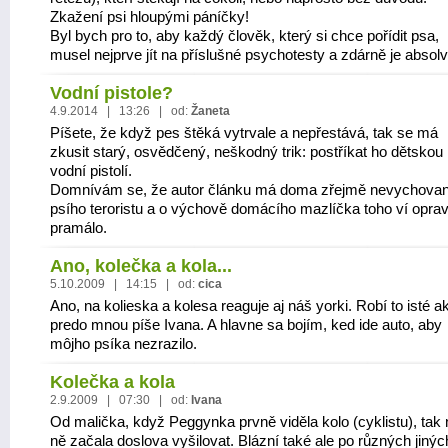
Zkažení psi hloupými páníčky!
Byl bych pro to, aby každý člověk, který si chce pořídit psa,
musel nejprve jít na příslušné psychotesty a zdárně je absolv
Vodní pistole?
4.9.2014 | 13:26 | od:
Žaneta
Píšete, že když pes štěká vytrvale a nepřestává, tak se má
zkusit starý, osvědčený, neškodný trik: postříkat ho dětskou
vodní pistolí.
Domnívám se, že autor článku má doma zřejmě nevychova
psího teroristu a o výchově domácího mazlíčka toho ví opra
pramálo.
Ano, kolečka a kola...
5.10.2009 | 14:15 | od:
cica
Ano, na kolieska a kolesa reaguje aj náš yorki. Robí to isté a
predo mnou píše Ivana. A hlavne sa bojím, ked ide auto, aby
môjho psíka nezrazilo.
Kolečka a kola
2.9.2009 | 07:30 | od:
Ivana
Od malička, když Peggynka prvně viděla kolo (cyklistu), tak 
ně začala doslova vyšilovat. Blázní také ale po různých jinýc