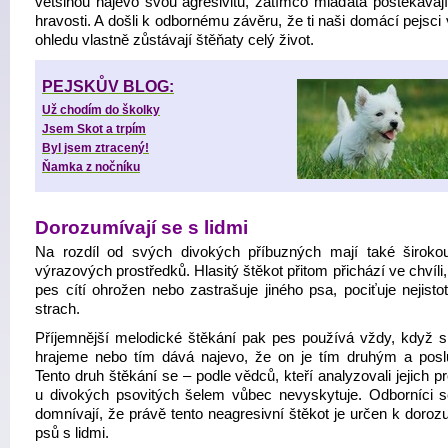
většinou najevo svou agresivitu, zatímco mláďata poštěkávají
hravosti. A došli k odbornému závěru, že ti naši domácí pejsci
ohledu vlastně zůstávají štěňaty celý život.
PEJSKŮV BLOG:
Už chodím do školky
Jsem Skot a trpím
Byl jsem ztracený!
Ňamka z nočníku
Dorozumívají se s lidmi
Na rozdíl od svých divokých příbuzných mají také široko
výrazových prostředků. Hlasitý štěkot přitom přichází ve chvíli
pes cítí ohrožen nebo zastrašuje jiného psa, pociťuje nejisto
strach.
Příjemnější melodické štěkání pak pes používá vždy, když s
hrajeme nebo tím dává najevo, že on je tím druhým a pos
Tento druh štěkání se – podle vědců, kteří analyzovali jejich p
u divokých psovitých šelem vůbec nevyskytuje. Odborníci s
domnívají, že právě tento neagresivní štěkot je určen k doroz
psů s lidmi.