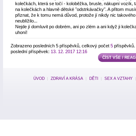
kolečkách, která se točí - koloběžka, brusle, nákupní vozík, 
na kolečkách a hlavně dětské "odstrkávačky". A přitom mus
přiznat, že k tomu nemá důvod, protože jí nikdy nic takového
neublížilo...
Nejde jí domluvit po dobrém, ani po zlém a ani když ji kolečk
uhoní!
Zobrazeno posledních 5 příspěvků, celkový počet
5
příspěvků.
poslední příspěvek:
13. 12. 2017 12:16
ČÍST VŠE / REA
ÚVOD
ZDRAVÍ A KRÁSA
DĚTI
SEX A VZTAHY