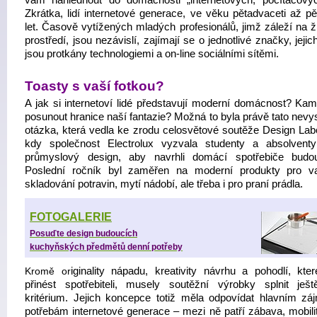
vám nahlédnout do domácnosti „internetových, počítačových
Zkrátka, lidí internetové generace, ve věku pětadvaceti až pět
let. Časově vytížených mladých profesionálů, jimž záleží na ž
prostředí, jsou nezávislí, zajímají se o jednotlivé značky, jejic
jsou protkány technologiemi a on-line sociálními sítěmi.
Toasty s vaší fotkou?
A jak si internetoví lidé představují moderní domácnost? Kam
posunout hranice naší fantazie? Možná to byla právě tato nevy
otázka, která vedla ke zrodu celosvětové soutěže Design Labo
kdy společnost Electrolux vyzvala studenty a absolvent
průmyslový design, aby navrhli domácí spotřebiče budou
Poslední ročník byl zaměřen na moderní produkty pro v
skladování potravin, mytí nádobí, ale třeba i pro praní prádla.
FOTOGALERIE
Posuďte design budoucích
kuchyňských předmětů denní potřeby
Kromě or
iginality nápadu, kreativity návrhu a pohodlí, kte
přinést spotřebiteli, musely soutěžní výrobky splnit ješt
kritérium. Jejich koncepce totiž měla odpovídat hlavním z
potřebám internetové generace – mezi ně patří zábava, mobilit