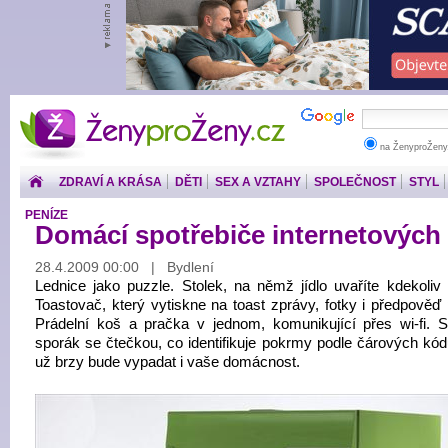
ŽenyproŽeny.cz
na ŽenyproŽeny
ZDRAVÍ A KRÁSA
DĚTI
SEX A VZTAHY
SPOLEČNOST
STYL
PENÍZE
Domácí spotřebiče internetových l
28.4.2009 00:00 | Bydlení
Lednice jako puzzle. Stolek, na němž jídlo uvaříte kdekoliv 
Toastovač, který vytiskne na toast zprávy, fotky i předpověď 
Prádelní koš a pračka v jednom, komunikující přes wi-fi. S
sporák se čtečkou, co identifikuje pokrmy podle čárových kódů
už brzy bude vypadat i vaše domácnost.