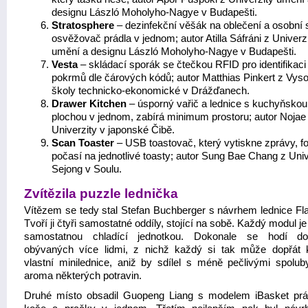
designu László Moholyho-Nagye v Budapešti.
Stratosphere
– dezinfekční věšák na oblečení a osobní s
osvěžovač prádla v jednom; autor Atilla Sáfráni z Univerz
umění a designu László Moholyho-Nagye v Budapešti.
Vesta
– skládací sporák se čtečkou RFID pro identifikaci
pokrmů dle čárových kódů; autor Matthias Pinkert z Vys
školy technicko-ekonomické v Drážďanech.
Drawer Kitchen
– úsporný vařič a lednice s kuchyňskou
plochou v jednom, zabírá minimum prostoru; autor Nojae
Univerzity v japonské Čibě.
Scan Toaster
– USB toastovač, který vytiskne zprávy, fo
počasí na jednotlivé toasty; autor Sung Bae Chang z Univ
Sejong v Soulu.
Zvítězila puzzle lednička
Vítězem se tedy stal Stefan Buchberger s návrhem lednice Fla
Tvoří ji čtyři samostatné oddíly, stojící na sobě. Každý modul j
samostatnou chladící jednotkou. Dokonale se hodí do
obývaných více lidmi, z nichž každý si tak může dopřát 
vlastní minilednice, aniž by sdílel s méně pečlivými spoluby
aroma některých potravin.
Druhé místo obsadil Guopeng Liang s modelem iBasket prá