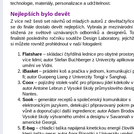
technologie, materiály, personalizace a udržitelnost.
Nejlepších bylo devět
Z více než šesti set návrhů od mladých autorů z devětačtyřice
se do finále dostalo devět nejlepších. Vybrala je mezinárodní
složená ze světově uznávaných odborníků a designérů. To
finalisté posledního ročníku soutěže Design Laboratory, jejich
si můžete rovněž prohlédnout v naší fotogalerii:
Flatshare
– skládací čtyřdílná lednice pro obytné prostor
více lidmi; autor Stefan Buchberger z Univerzity aplikov
umění ve Vídni.
iBasket
– prádelní koš a pračka v jednom, komunikující 
fi; autor Guopeng Liang z Univerzity Tongji v Šanghaji.
Coox
– pojízdný stolek-vařič pro přípravu jídel kdekoliv v
autor Antoine Lebrun z Vysoké školy průmyslového desi
Nantes.
Sook
– generátor receptů a společenský komunikátor s
elektronickým jazykem, detekující připravovaný pokrm p
vůně a doporučující další ingredience; autor Adam Brodo
Vysoké školy výtvarného umění a designu v Savannah v
americké Georgii.
E-bag
– chladicí taška napájená kinetickou energií člově
který tašku nese; autor Apor Püspöki z Univerzity umění