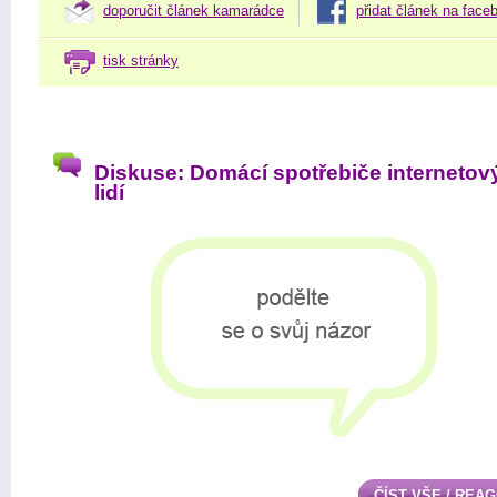
doporučit článek kamarádce
přidat článek na face
tisk stránky
Diskuse: Domácí spotřebiče internetov
lidí
ČÍST VŠE / REA