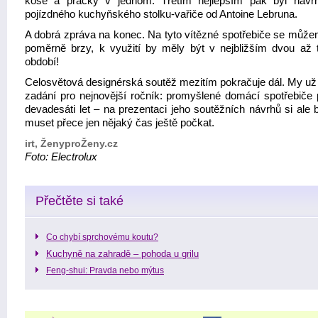
koše a pračky v jednom. Třetím nejlepším pak byl náv
pojízdného kuchyňského stolku-vařiče od Antoine Lebruna.
A dobrá zpráva na konec. Na tyto vítězné spotřebiče se můžem
poměrně brzy, k využití by měly být v nejbližším dvou až t
období!
Celosvětová designérská soutěž mezitím pokračuje dál. My u
zadání pro nejnovější ročník: promyšlené domácí spotřebiče p
devadesáti let – na prezentaci jeho soutěžních návrhů si ale
muset přece jen nějaký čas ještě počkat.
irt, ŽenyproŽeny.cz
Foto: Electrolux
Přečtěte si také
Co chybí sprchovému koutu?
Kuchyně na zahradě – pohoda u grilu
Feng-shui: Pravda nebo mýtus