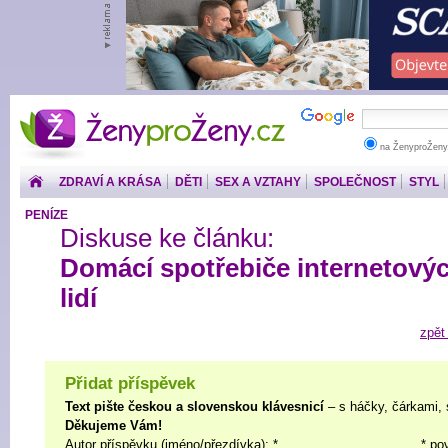
ŽenyproŽeny.cz
na ŽenyproŽeny
ZDRAVÍ A KRÁSA
DĚTI
SEX A VZTAHY
SPOLEČNOST
STYL
PENÍZE
Diskuse ke článku:
Domácí spotřebiče internetový
lidí
zpět
Přidat příspěvek
Text pište českou a slovenskou klávesnicí
– s háčky, čárkami, 
Děkujeme Vám!
Autor příspěvku (jméno/přezdívka): *
* po