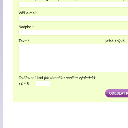
Váš e-mail:
Nadpis: *
Text: *
ještě zbývá
Ověřovací kód
(do rámečku napište výsledek)
:
72 + 8 =