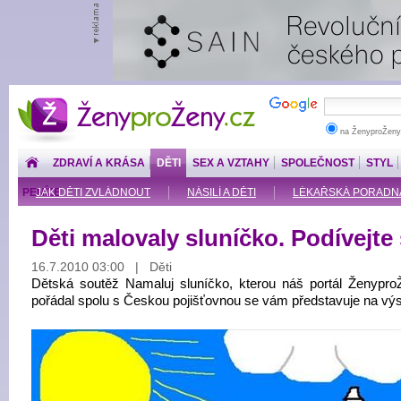
ŽenyproŽeny.cz
na ŽenyproŽeny
ZDRAVÍ A KRÁSA
DĚTI
SEX A VZTAHY
SPOLEČNOST
STYL
PENÍZE
JAK DĚTI ZVLÁDNOUT
NÁSILÍ A DĚTI
LÉKAŘSKÁ PORADNA: O
Děti malovaly sluníčko. Podívejte 
16.7.2010 03:00 | Děti
Dětská soutěž Namaluj sluníčko, kterou náš portál Ženypro
pořádal spolu s Českou pojišťovnou se vám představuje na výs