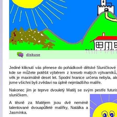
diskuse
Jediné kliknutí vás přenese do pohádkově dětské Sluníčkové g
kde se můžete potěšit výběrem z kreseb malých výtvarníků, 
věk je maximálně deset let. Spodní hranice určena nebyla, ale
jsme všichni byli zvědavi na úplně nejmladšího malíře.
Nakonec jím je teprve dvouletý Matěj se svým pestře futuri
sluníčkem.
A těsně za Matějem jsou dvě neméně
talentované dvouapůlleté malířky, Natálka a
Jasmínka.