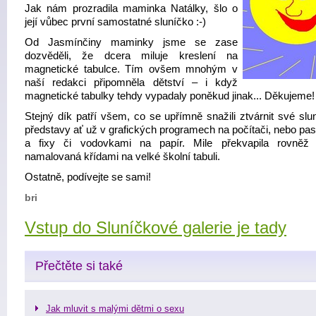
Jak nám prozradila maminka Natálky, šlo o
její vůbec první samostatné sluníčko :-)
Od Jasmínčiny maminky jsme se zase
dozvěděli, že dcera miluje kreslení na
magnetické tabulce. Tím ovšem mnohým v
naší redakci připomněla dětství – i když
magnetické tabulky tehdy vypadaly poněkud jinak... Děkujeme!
Stejný dík patří všem, co se upřímně snažili ztvárnit své slu
představy ať už v grafických programech na počítači, nebo pas
a fixy či vodovkami na papír. Mile překvapila rovněž
namalovaná křídami na velké školní tabuli.
Ostatně, podívejte se sami!
bri
Vstup do Sluníčkové galerie je tady
Přečtěte si také
Jak mluvit s malými dětmi o sexu