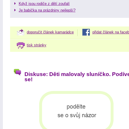
Když jsou rodiče z dětí zoufalí
Je babička na prázdniny nejlepší?
doporučit článek kamarádce
přidat článek na face
tisk stránky
Diskuse: Děti malovaly sluníčko. Podíve
se!