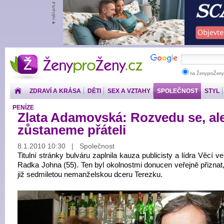
ŽenyproŽeny.cz
na ŽenyproŽeny
ZDRAVÍ A KRÁSA
DĚTI
SEX A VZTAHY
SPOLEČNOST
STYL
PENÍZE
Zlata Adamovská: Rozvedu se, al
zůstaneme přáteli
8.1.2010 10:30 | Společnost
Titulní stránky bulváru zaplnila kauza publicisty a lídra Věcí v
Radka Johna (55). Ten byl okolnostmi donucen veřejně přiznat
již sedmiletou nemanželskou dceru Terezku.