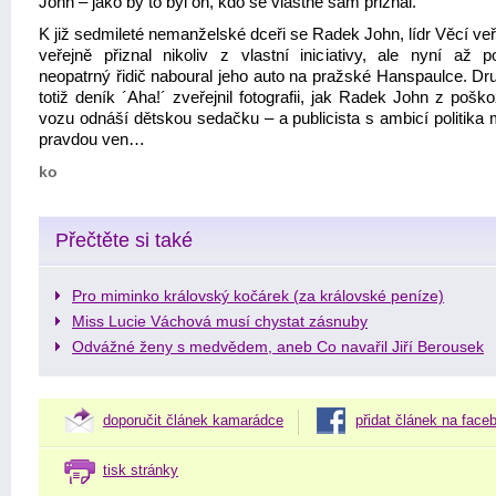
John – jako by to byl on, kdo se vlastně sám přiznal.
K již sedmileté nemanželské dceři se Radek John, lídr Věcí ve
veřejně přiznal nikoliv z vlastní iniciativy, ale nyní až p
neopatrný řidič naboural jeho auto na pražské Hanspaulce. Dr
totiž deník ´Aha!´ zveřejnil fotografii, jak Radek John z poš
vozu odnáší dětskou sedačku – a publicista s ambicí politika 
pravdou ven…
ko
Přečtěte si také
Pro miminko královský kočárek (za královské peníze)
Miss Lucie Váchová musí chystat zásnuby
Odvážné ženy s medvědem, aneb Co navařil Jiří Berousek
doporučit článek kamarádce
přidat článek na face
tisk stránky