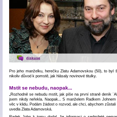
diskuse
Pro jeho manželku, herečku Zlatu Adamovskou (50), to byl š
nikoliv důvod k pomstě, jak hlásaly novinové titulky.
Mstít se nebudu, naopak...
„Rozhodně se nebudu mstít, jak píše na první straně deník ´Ah
jsem nikdy neřekla. Naopak... S manželem Radkem Johnem
věc v klidu. Podám žádost o rozvod, ale chci, abychom zůstali p
uvedla Zlata Adamovská.
Radek John k tomu dodal, že informaci o sedmileté nema