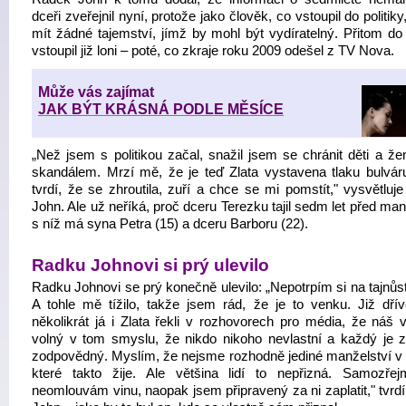
dceři zveřejnil nyní, protože jako člověk, co vstoupil do politik
mít žádné tajemství, jímž by mohl být vydíratelný. Přitom do 
vstoupil již loni – poté, co zkraje roku 2009 odešel z TV Nova.
Může vás zajímat
JAK BÝT KRÁSNÁ PODLE MĚSÍCE
„Než jsem s politikou začal, snažil jsem se chránit děti a že
skandálem. Mrzí mě, že je teď Zlata vystavena tlaku bulváru
tvrdí, že se zhroutila, zuří a chce se mi pomstít," vysvětluj
John. Ale už neříká, proč dceru Terezku tajil sedm let před ma
s níž má syna Petra (15) a dceru Barboru (22).
Radku Johnovi si prý ulevilo
Radku Johnovi se prý konečně ulevilo: „Nepotrpím si na tajnůs
A tohle mě tížilo, takže jsem rád, že je to venku. Již dří
několikrát já i Zlata řekli v rozhovorech pro média, že náš v
volný v tom smyslu, že nikdo nikoho nevlastní a každý je 
zodpovědný. Myslím, že nejsme rozhodně jediné manželství v
které takto žije. Ale většina lidí to nepřizná. Samozře
neomlouvám vinu, naopak jsem připravený za ni zaplatit," tvrd