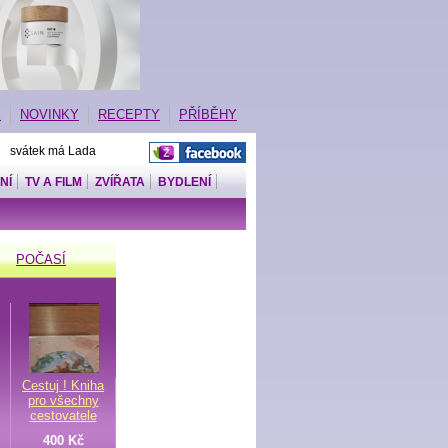
E
NOVINKY
RECEPTY
PŘÍBĚHY
| svátek má Lada
NÍ
TV A FILM
ZVÍŘATA
BYDLENÍ
POČASÍ
Cestuj ! Kniha
pro všechny
cestovatele
400 Kč