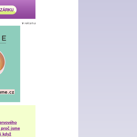
AZÁRKU
nervového
 proč jsme
i když