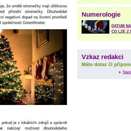
uje, že umělé stromečky mají uhlíkovou
ež přírodní stromečky. Dlouhodobé
Numerologie
ní negativní dopad na životní prostředí
O společnosti Green0meter.
DATUM NA
CO LZE Z
Vzkaz redakci
Máte dotaz či připom
Napi
 pokud je z lokálních zdrojů a správně
ak nabízejí možnost dlouhodobého