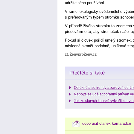
udržitelného používání.
V rámci ekologicky uvědomělého výběru 
s preferovaným typem stromku schopen 
V případě živého stromku to znamená sp
především o to, aby stromeček našel upl
Pokud si člověk pořídí umělý stromek, z
následně skončí podobně, uhlíková stop
zt, ŽenyproŽeny.cz
Přečtěte si také
Oblékněte se trendy a zároveň udržit
Nebojte se udělat pořádný průvan ve
Jak ze starých kousků vytvořit znovu
doporučit článek kamarádce