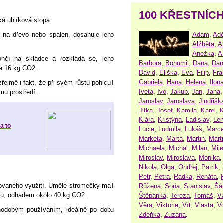
100 KŘESTNÍC
ká uhlíková stopa.
Adam
,
Adé
 na dřevo nebo spálen, dosahuje jeho
Alžběta
,
A
Anežka
,
A
nčí na skládce a rozkládá se, jeho
Barbora
,
Bohumil
,
Dana
,
Dan
na 16 kg CO2.
David
,
Eliška
,
Eva
,
Filip
,
Fra
Gabriela
,
Hana
,
Helena
,
Ilon
ejmě i fakt, že při svém růstu pohlcují
Iveta
,
Ivo
,
Jakub
,
Jan
,
Jana
mu prostředí.
Jaroslav
,
Jaroslava
,
Jindřišk
Jitka
,
Josef
,
Kamila
,
Karel
,
K
Klára
,
Kristýna
,
Ladislav
,
Le
a to
Lucie
,
Ludmila
,
Lukáš
,
Marce
Markéta
,
Marta
,
Martin
,
Mart
Michaela
,
Michal
,
Milan
,
Mil
Miroslav
,
Miroslava
,
Monika
Nikola
,
Olga
,
Ondřej
,
Patrik
,
Petr
,
Petra
,
Radka
,
Renáta
,
ovaného využití. Umělé stromečky mají
Růžena
,
Soňa
,
Stanislav
,
Šá
pu, odhadem okolo 40 kg CO2.
Štěpánka
,
Tereza
,
Tomáš
,
V
Věra
,
Viktorie
,
Vít
,
Vlasta
,
V
uhodobým používáním, ideálně po dobu
Zdeňka
,
Zuzana
.