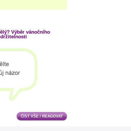
ělý? Výběr vánočního
držitelnosti
ČÍST VŠE / REAGOVAT