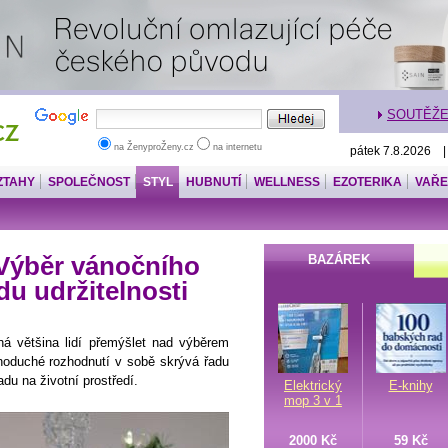
SOUTĚŽ
na ŽenyproŽeny.cz
na internetu
pátek 7.8.2026 
ZTAHY
SPOLEČNOST
STYL
HUBNUTÍ
WELLNESS
EZOTERIKA
VAŘE
Výběr vánočního
BAZÁREK
u udržitelnosti
ná většina lidí přemýšlet nad výběrem
dnoduché rozhodnutí v sobě skrývá řadu
adu na životní prostředí.
Elektrický
E-knihy
mop 3 v 1
2000 Kč
59 Kč