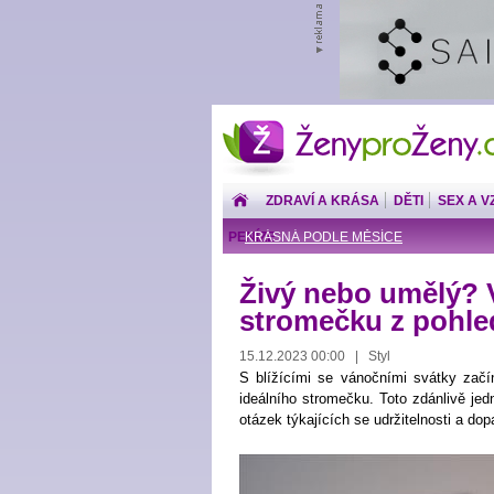
ŽenyproŽeny.cz
ZDRAVÍ A KRÁSA
DĚTI
SEX A V
PENÍZE
KRÁSNÁ PODLE MĚSÍCE
Živý nebo umělý? 
stromečku z pohled
15.12.2023 00:00 | Styl
S blížícími se vánočními svátky začí
ideálního stromečku. Toto zdánlivě je
otázek týkajících se udržitelnosti a dop