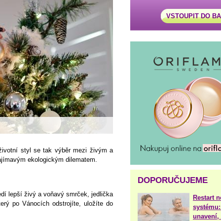
VSTOUPIT DO B
životní styl se tak výběr mezi živým a
jímavým ekologickým dilematem.
DOPORUČUJEME
dí lepší živý a voňavý smrček, jedlička
Restart 
erý po Vánocích odstrojíte, uložíte do
systému:
unavení, 