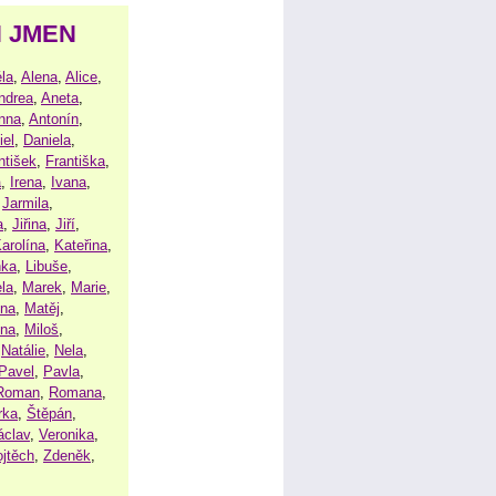
H JMEN
la
,
Alena
,
Alice
,
ndrea
,
Aneta
,
nna
,
Antonín
,
iel
,
Daniela
,
ntišek
,
Františka
,
a
,
Irena
,
Ivana
,
,
Jarmila
,
a
,
Jiřina
,
Jiří
,
arolína
,
Kateřina
,
nka
,
Libuše
,
la
,
Marek
,
Marie
,
ina
,
Matěj
,
ena
,
Miloš
,
,
Natálie
,
Nela
,
Pavel
,
Pavla
,
Roman
,
Romana
,
rka
,
Štěpán
,
áclav
,
Veronika
,
ojtěch
,
Zdeněk
,