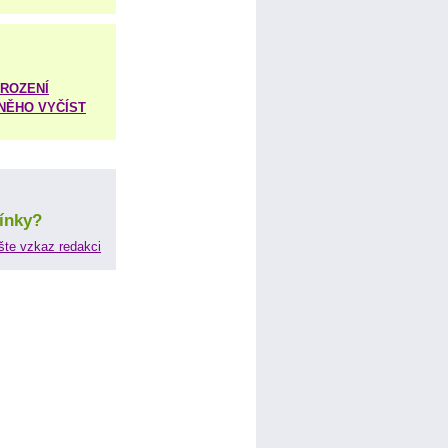
ROZENÍ
 NĚHO VYČÍST
ínky?
šte vzkaz redakci