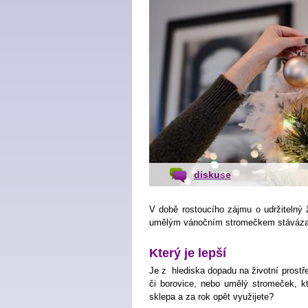
diskuse
V době rostoucího zájmu o udržitelný 
umělým vánočním stromečkem stáváza
Který je lepší
Je z hlediska dopadu na životní prostře
či borovice, nebo umělý stromeček, kt
sklepa a za rok opět využijete?