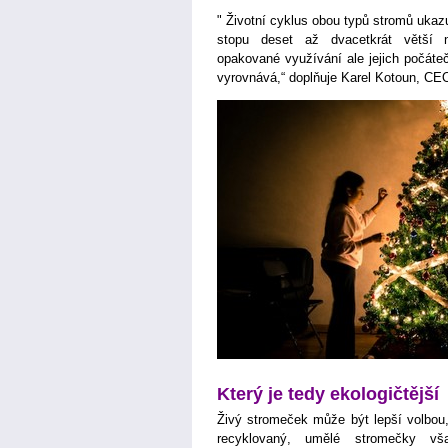
" Životní cyklus obou typů stromů ukaz
stopu deset až dvacetkrát větší n
opakované využívání ale jejich počáteč
vyrovnává,“ doplňuje Karel Kotoun, CE
Který je tedy ekologičtější
Živý stromeček může být lepší volbou,
recyklovaný, umělé stromečky vš