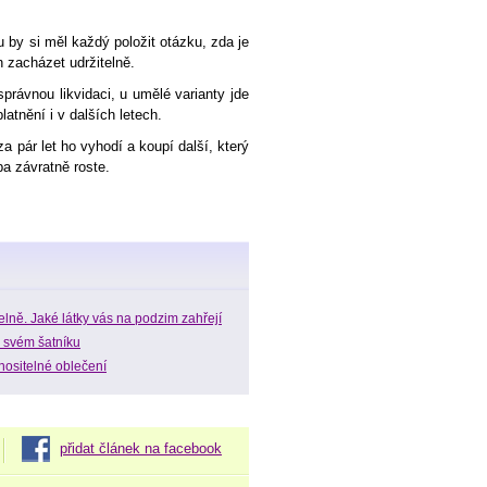
by si měl každý položit otázku, zda je
zacházet udržitelně.
rávnou likvidaci, u umělé varianty jde
atnění i v dalších letech.
a pár let ho vyhodí a koupí další, který
a závratně roste.
elně. Jaké látky vás na podzim zahřejí
 svém šatníku
 nositelné oblečení
přidat článek na facebook