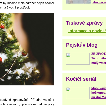
vlastně 
 by ideálně měla odrážet nejen osobní
 na životní prostředí.
Tiskové zprávy
Informace o novink
Pejskův blog
ZE ŽIVO
34 příběh
malý west
Kočičí seriál
Mňoukajíc
kočkopes,
mrštní Mar
správné zpracování. Přírodní vánoční
ch školkách, představují ekologicky