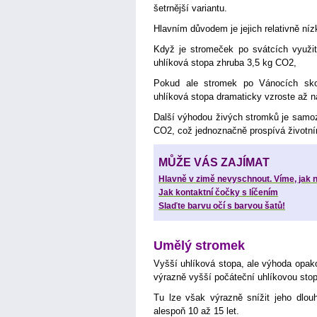
šetrnější variantu.
Hlavním důvodem je jejich relativně níz
Když je stromeček po svátcích využit
uhlíková stopa zhruba 3,5 kg CO2,
Pokud ale stromek po Vánocích sko
uhlíková stopa dramaticky vzroste až 
Další výhodou živých stromků je samozř
CO2, což jednoznačně prospívá životní
MŮŽE VÁS ZAJÍMAT
Hlavně v zimě nevyschnout. Víme, jak n
Jak kontaktní čočky s líčením
Slaďte barvu očí s barvou šatů!
Umělý stromek
Vyšší uhlíková stopa, ale výhoda opak
výrazně vyšší počáteční uhlíkovou sto
Tu lze však výrazně snížit jeho dlo
alespoň 10 až 15 let.