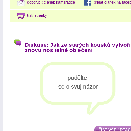
doporučit článek kamarádce
přidat článek na face
tisk stránky
Diskuse: Jak ze starých kousků vytvoři
znovu nositelné oblečení
ČÍST VŠE / REA