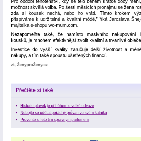
Pro období těhotenství, kdy se tělo během krátké doby mění, 
možnost skvělá volba. Po šesti měsících pronájmu se žena ro
zda si kousek nechá, nebo ho vrátí. Tímto krokem vý
přispíváme k udržitelné a kvalitní módě,” říká Jaroslava Šnej
majitelka e-shopu wo-mum.com.
Nezapomeňte také, že namísto masivního nakupování l
kousků, je mnohem efektivnější zvolit kvalitní a trvanlivé obleče
Investice do vyšší kvality zaručuje delší životnost a mén
nákupy, a tím také spoustu ušetřených financí.
zt, ŽenyproŽeny.cz
Přečtěte si také
H
istorie plavek je příběhem o velké odvaze
Nebojte se udělat pořádný průvan ve svém šatníku
Provoňte si léto tím správným parfémem