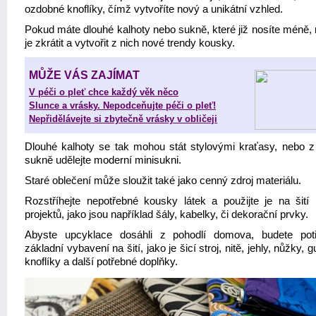
ozdobné knoflíky, čímž vytvoříte nový a unikátní vzhled.
Pokud máte dlouhé kalhoty nebo sukně, které již nosíte méně,
je zkrátit a vytvořit z nich nové trendy kousky.
MŮŽE VÁS ZAJÍMAT
V péči o pleť chce každý věk něco
Slunce a vrásky. Nepodceňujte péči o pleť!
Nepřidělávejte si zbytečně vrásky v obličeji
Dlouhé kalhoty se tak mohou stát stylovými kraťasy, nebo z
sukně udělejte moderní minisukni.
Staré oblečení může sloužit také jako cenný zdroj materiálu.
Rozstříhejte nepotřebné kousky látek a použijte je na šití
projektů, jako jsou například šály, kabelky, či dekorační prvky.
Abyste upcyklace dosáhli z pohodlí domova, budete pot
základní vybavení na šití, jako je šicí stroj, nitě, jehly, nůžky, 
knoflíky a další potřebné doplňky.