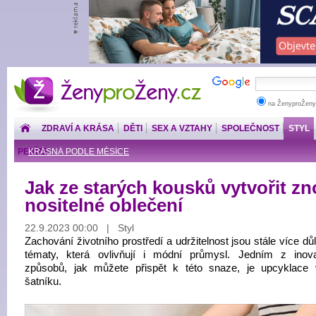
ŽenyproŽeny.cz
na ŽenyproŽeny
ZDRAVÍ A KRÁSA
DĚTI
SEX A VZTAHY
SPOLEČNOST
STYL
PENÍZE
KRÁSNÁ PODLE MĚSÍCE
Jak ze starých kousků vytvořit z
nositelné oblečení
22.9.2023 00:00 | Styl
Zachování životního prostředí a udržitelnost jsou stále více dů
tématy, která ovlivňují i módní průmysl. Jedním z inova
způsobů, jak můžete přispět k této snaze, je upcyklace
šatníku.