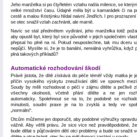
Jeho manželka si po čtyřletém vztahu našla milence, se kterým
velké množství času. Údajně měla být u kamarádek či na p
cestě a malou Kristýnku hlídal naivní Jindřich. I pro prozrazen
se otec snažil vztah zachránit, ale marně.
Navíc se stal předmětem vydírání, jeho manželka totiž poža
aby opustil byt, který byl sice původně v jejich společném vlast
přepsal ho plně na ní. Pokud neuposlechne, tak mu dceru u
nepůjčí. Myslíte si, že je to banální, nereálná vyhrůžka, když 
plná takových příkladů?
Automatické rozhodování škodí
Právě jistota, že dítě získává do péče téměř vždy matka je j
příčin vysokého výskytu zneužívání dětí ve sporech mezi 
Soudy by měli rozhodovat o péči v zájmu dítěte a pečlivě 
všechny okolnosti, včetně přání dítěte a ne jen rozh
automaticky. Spolehnout se na to, že podobně se rozhod
minulosti, soudní praxe je na to zvyklá a tedy ve spol
„normální“.
Otcům můžeme jen doporučit, aby podobné výhružky opravdu 
vážně. Aby věřili právu. Je sice více než pravděpodobné, ž
bude dělat s půjčováním dětí otci problémy a bude se snažit v
dítěte a otce bránit, otec by se měl domoci zastání u soudu.