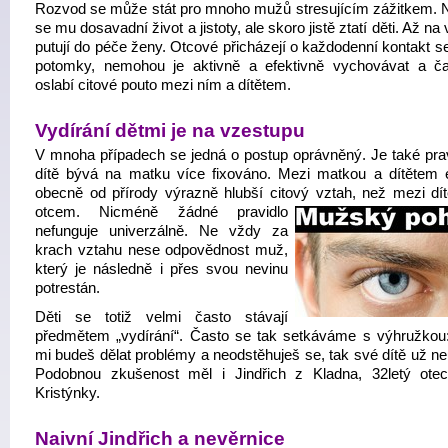
Rozvod se může stát pro mnoho mužů stresujícím zážitkem. 
se mu dosavadní život a jistoty, ale skoro jistě ztatí děti. Až na
putují do péče ženy. Otcové přicházejí o každodenní kontakt s
potomky, nemohou je aktivně a efektivně vychovávat a č
oslabí citové pouto mezi ním a dítětem.
Vydírání dětmi je na vzestupu
V mnoha případech se jedná o postup oprávněný. Je také pra
dítě bývá na matku více fixováno. Mezi matkou a dítětem e
obecně od přírody výrazně hlubší citový vztah, než mezi dí
otcem.
Nicméně žádné pravidlo
nefunguje univerzálně. Ne vždy za
krach vztahu nese odpovědnost muž,
který je následně i přes svou nevinu
potrestán.
Děti se totiž velmi často stávají
předmětem „vydírání“. Často se tak setkáváme s výhružkou
mi budeš dělat problémy a neodstěhuješ se, tak své dítě už ne
Podobnou zkušenost měl i Jindřich z Kladna, 32letý ote
Kristýnky.
Naivní Jindřich a nevěrnice