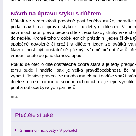
Návrh na úpravu styku s dítětem
Máte-li ve svém okolí podobně postiženého muže, poraďte 
podal návrh na úpravu styku s nezletilým dítětem. V n
navrhnout např. právo péče o dítě - třeba každý druhý víkend 
do neděle. Kromě toho v době letních prázdnin i jeden či dva 
společné dovolené či prožít s dítětem jeden ze svátků ván
Návrh musí být dostatečně přesný, včetně určení časů pře
vrácení dítěte do jeho domova apod.
Pokud se otec o dítě dostatečně dobře stará a je tedy předpok
tomu bude i nadále, pak je velká pravděpodobnost, že 
vyhoví. Je sice pravda, že mnoho matek se i nadále snaží brán
dítěte s otcem, nicméně soudní rozhodnutí už je lépe vynutite
pouhá dohoda bývalých partnerů.
miz
Přečtěte si také
S miminem na cesty? V pohodě!