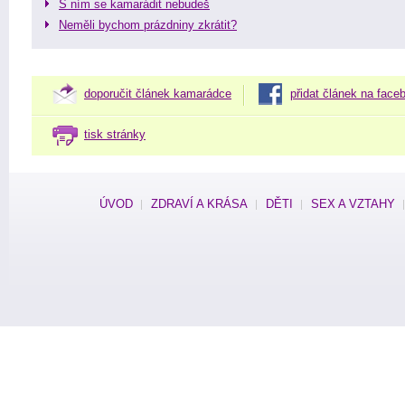
S ním se kamarádit nebudeš
Neměli bychom prázdniny zkrátit?
doporučit článek kamarádce
přidat článek na face
tisk stránky
ÚVOD
ZDRAVÍ A KRÁSA
DĚTI
SEX A VZTAHY