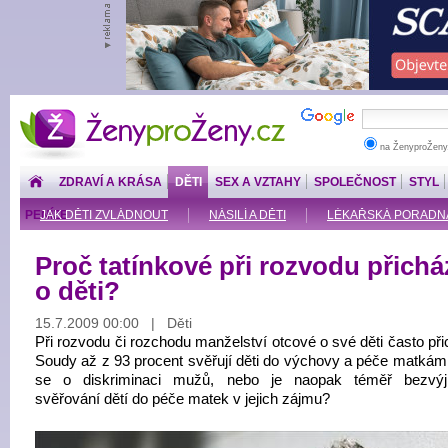
ŽenyproŽeny.cz
na ŽenyproŽeny
ZDRAVÍ A KRÁSA
DĚTI
SEX A VZTAHY
SPOLEČNOST
STYL
PENÍZE
JAK DĚTI ZVLÁDNOUT
NÁSILÍ A DĚTI
LÉKAŘSKÁ PORADNA: O
Proč tatínkové při rozvodu přichá
o děti?
15.7.2009 00:00 | Děti
Při rozvodu či rozchodu manželství otcové o své děti často při
Soudy až z 93 procent svěřují děti do výchovy a péče matkám
se o diskriminaci mužů, nebo je naopak téměř bezvýj
svěřování dětí do péče matek v jejich zájmu?